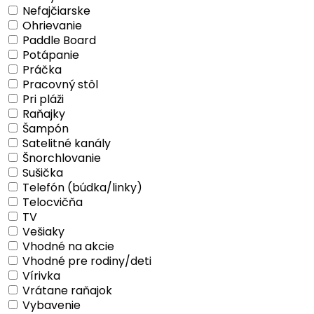
Nefajčiarske
Ohrievanie
Paddle Board
Potápanie
Práčka
Pracovný stôl
Pri pláži
Raňajky
Šampón
Satelitné kanály
Šnorchlovanie
Sušička
Telefón (búdka/linky)
Telocvičňa
TV
Vešiaky
Vhodné na akcie
Vhodné pre rodiny/deti
Vírivka
Vrátane raňajok
Vybavenie