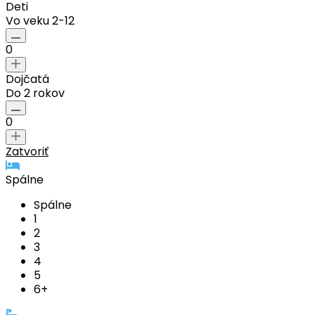
Deti
Vo veku 2-12
0
Dojčatá
Do 2 rokov
0
Zatvoriť
Spálne
Spálne
1
2
3
4
5
6+