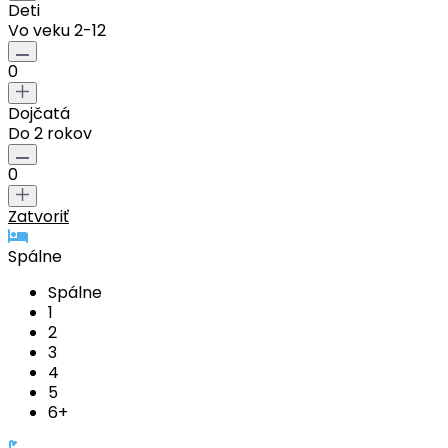
Deti
Vo veku 2-12
0
Dojčatá
Do 2 rokov
0
Zatvoriť
Spálne
Spálne
1
2
3
4
5
6+