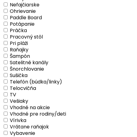
Nefajčiarske
Ohrievanie
Paddle Board
Potápanie
Práčka
Pracovný stôl
Pri pláži
Raňajky
Šampón
Satelitné kanály
Šnorchlovanie
Sušička
Telefón (búdka/linky)
Telocvičňa
TV
Vešiaky
Vhodné na akcie
Vhodné pre rodiny/deti
Vírivka
Vrátane raňajok
Vybavenie