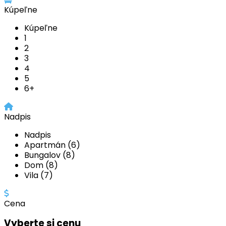
Kúpeľne
Kúpeľne
1
2
3
4
5
6+
Nadpis
Nadpis
Apartmán (6)
Bungalov (8)
Dom (8)
Vila (7)
Cena
Vyberte si cenu