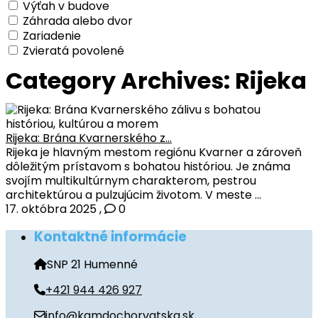
Výťah v budove
Záhrada alebo dvor
Zariadenie
Zvieratá povolené
Category Archives:
Rijeka
Rijeka: Brána Kvarnerského z...
Rijeka je hlavným mestom regiónu Kvarner a zároveň
dôležitým prístavom s bohatou históriou. Je známa
svojím multikultúrnym charakterom, pestrou
architektúrou a pulzujúcim životom. V meste ...
17. októbra 2025
,
0
Kontaktné informácie
SNP 21 Humenné
+421 944 426 927
info@kamdochorvatska.sk