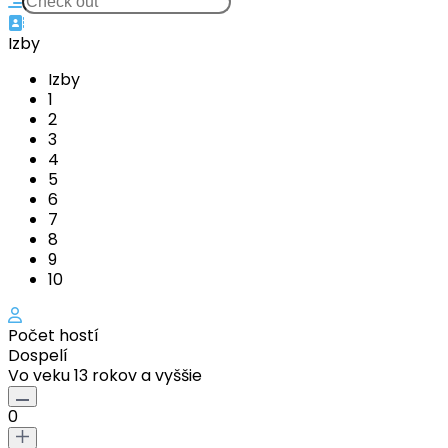
Izby
Izby
1
2
3
4
5
6
7
8
9
10
Počet hostí
Dospelí
Vo veku 13 rokov a vyššie
0