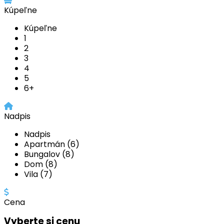
Kúpeľne
Kúpeľne
1
2
3
4
5
6+
Nadpis
Nadpis
Apartmán (6)
Bungalov (8)
Dom (8)
Vila (7)
Cena
Vyberte si cenu