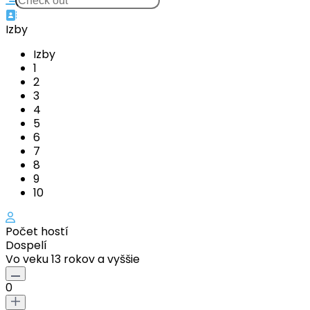
Izby
Izby
1
2
3
4
5
6
7
8
9
10
Počet hostí
Dospelí
Vo veku 13 rokov a vyššie
0