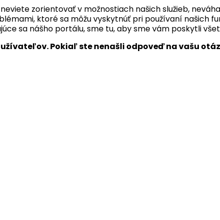
neviete zorientovať v možnostiach našich služieb, neváh
mami, ktoré sa môžu vyskytnúť pri používaní našich funkc
ajúce sa nášho portálu, sme tu, aby sme vám poskytli vš
užívateľov. Pokiaľ ste nenašli odpoveď na vašu otáz