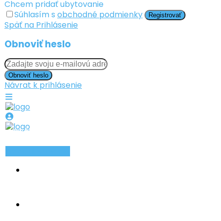
Chcem pridať ubytovanie
Súhlasím s
obchodné podmienky
Registrovať
Späť na Prihlásenie
Obnoviť heslo
Obnoviť heslo
Návrat k prihlásenie
PRIHLÁSIŤ SA
ZAREGISTROVAŤ SA
Pridať ubytovanie
INZERÁTY
TYPY UBYTOVANIA