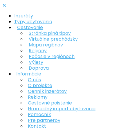
Inzeráty
Typy ubytovania
Cestovanie
Stránka plná tipov
Virtuálne prechádzky
Mapa regiónov
Regióny
Počasie v regiónoch
Výlety
Doprava
Informácie
O nás
O projekte
Cenník inzerátov
Reklamy
Cestovné poistenie
Hromadný import ubytovania
Pomocník
Pre partnerov
Kontakt