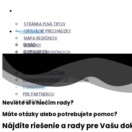
CESTOVANIE
STRÁNKA PLNÁ TIPOV
VIRTUÁLNE PRECHÁDZKY
INFORMÁCIE
MAPA REGIÓNOV
O NÁS
REGIÓNY
O PROJEKTE
POČASIE V REGIÓNOCH
CENNÍK INZERÁTOV
VÝLETY
REKLAMY
DOPRAVA
CESTOVNÉ POISTENIE
HROMADNÝ IMPORT UBYTOVANIA
POMOCNÍK
PRE PARTNEROV
KONTAKT
Neviete si s niečím rady?
Máte otázky alebo potrebujete pomoc?
Nájdite riešenie a rady pre Vašu d