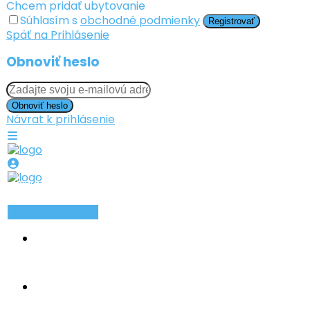
Chcem pridať ubytovanie
Súhlasím s
obchodné podmienky
Registrovať
Späť na Prihlásenie
Obnoviť heslo
Obnoviť heslo
Návrat k prihlásenie
PRIHLÁSIŤ SA
ZAREGISTROVAŤ SA
Pridať ubytovanie
INZERÁTY
TYPY UBYTOVANIA