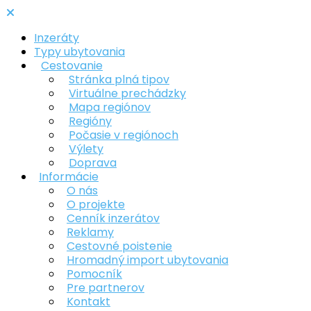
Inzeráty
Typy ubytovania
Cestovanie
Stránka plná tipov
Virtuálne prechádzky
Mapa regiónov
Regióny
Počasie v regiónoch
Výlety
Doprava
Informácie
O nás
O projekte
Cenník inzerátov
Reklamy
Cestovné poistenie
Hromadný import ubytovania
Pomocník
Pre partnerov
Kontakt