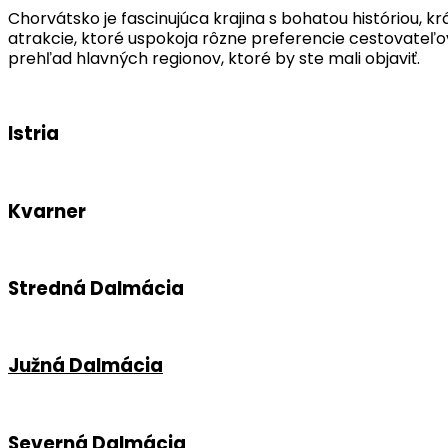
Chorvátsko je fascinujúca krajina s bohatou históriou, k
atrakcie, ktoré uspokoja rôzne preferencie cestovateľ
prehľad hlavných regionov, ktoré by ste mali objaviť.
Istria
Kvarner
Stredná Dalmácia
Južná Dalmácia
Severná Dalmácia