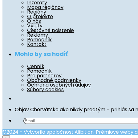
Inzeráty
Mapa regiónov
Regióny
O projekte
O nás
Výlety
Cestovné poistenie
Reklamy
Pomocník
Kontakt
Mohlo by sa hodiť
Cenník
Pomocník
Pre partnerov
Obchodné podmienky
Ochrana osobných údajov
Súbory cookies
Objav Chorvátsko ako nikdy predtým – prihlás sa 
©2024 - Vytvorila spoločnosť Alibition. Prémiové weby 