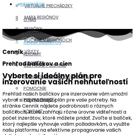
INFORMÁCIE
VIRTUÁLNE PRECHÁDZKY
MAPA REGIÓNOV
O NÁS
REGIÓNY
O PROJEKTE
POČASIE V REGIÓNOCH
CENNÍK INZERÁTOV
Cenník
VÝLETY
REKLAMY
Prehľad balíčkov a cien
DOPRAVA
CESTOVNÉ POISTENIE
Vyberte si ideálny plán pre
HROMADNÝ IMPORT UBYTOVANIA
inzerovanie vašich nehnuteľností
POMOCNÍK
Prehľad našich balíčkov pre inzerovanie vám umožní
vybrať si najvhodnejší plán pre vaše potreby. Na
PRE PARTNEROV
stránke Cenník nájdete podrobnosti o rôznych
KONTAKT
balíčkoch, ktoré zahŕňajú rôzne úrovne viditeľnosti a
počet inzerátov, ktoré môžete pridať. Zvoľte si balíček,
ktorý najlepšie vyhovuje vašim požiadavkám, a využite
našu platformu na efektívne propagovanie vašich