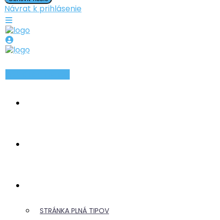
Návrat k prihlásenie
PRIHLÁSIŤ SA
ZAREGISTROVAŤ SA
Pridať ubytovanie
INZERÁTY
TYPY UBYTOVANIA
CESTOVANIE
STRÁNKA PLNÁ TIPOV