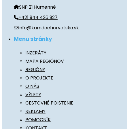
SNP 21 Humenné
+421 944 426 927
info@kamdochorvatska.sk
Menu stránky
INZERÁTY
MAPA REGIÓNOV
REGIÓNY
O PROJEKTE
O NÁS
VÝLETY
CESTOVNÉ POISTENIE
REKLAMY
POMOCNÍK
KONTAKT