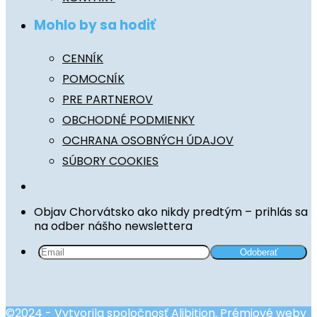
Mohlo by sa hodiť
CENNÍK
POMOCNÍK
PRE PARTNEROV
OBCHODNÉ PODMIENKY
OCHRANA OSOBNÝCH ÚDAJOV
SÚBORY COOKIES
Objav Chorvátsko ako nikdy predtým – prihlás sa
na odber nášho newslettera
©2024 - Vytvorila spoločnosť Alibition. Prémiové weby