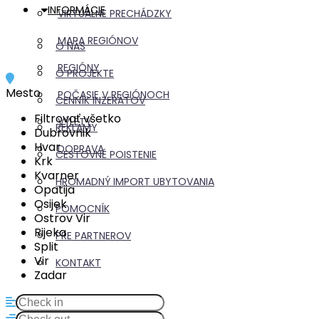
INFORMÁCIE
VIRTUÁLNE PRECHÁDZKY
MAPA REGIÓNOV
O NÁS
REGIÓNY
O PROJEKTE
Mesto
POČASIE V REGIÓNOCH
CENNÍK INZERÁTOV
Filtrovať všetko
VÝLETY
REKLAMY
Dubrovnik
Hvar
DOPRAVA
CESTOVNÉ POISTENIE
Krk
Kvarner
HROMADNÝ IMPORT UBYTOVANIA
Opatija
Osijek
POMOCNÍK
Ostrov Vir
Rijeka
PRE PARTNEROV
Split
Vir
KONTAKT
Zadar