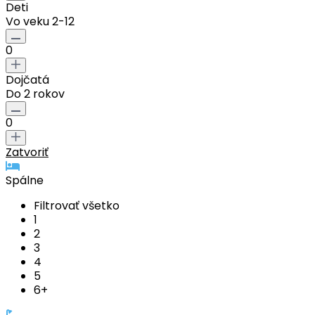
Deti
Vo veku 2-12
0
Dojčatá
Do 2 rokov
0
Zatvoriť
Spálne
Filtrovať všetko
1
2
3
4
5
6+