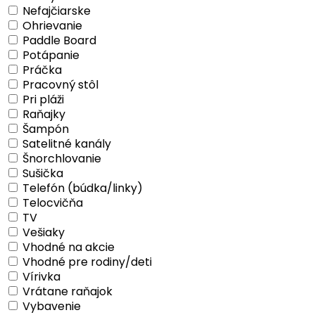
Nefajčiarske
Ohrievanie
Paddle Board
Potápanie
Práčka
Pracovný stôl
Pri pláži
Raňajky
Šampón
Satelitné kanály
Šnorchlovanie
Sušička
Telefón (búdka/linky)
Telocvičňa
TV
Vešiaky
Vhodné na akcie
Vhodné pre rodiny/deti
Vírivka
Vrátane raňajok
Vybavenie