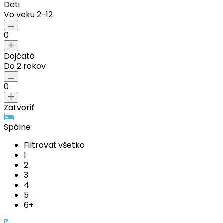
Deti
Vo veku 2-12
0
Dojčatá
Do 2 rokov
0
Zatvoriť
Spálne
Filtrovať všetko
1
2
3
4
5
6+