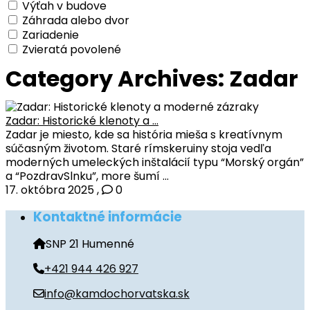
Výťah v budove
Záhrada alebo dvor
Zariadenie
Zvieratá povolené
Category Archives:
Zadar
Zadar: Historické klenoty a ...
Zadar je miesto, kde sa história mieša s kreatívnym
súčasným životom. Staré rímskeruiny stoja vedľa
moderných umeleckých inštalácií typu “Morský orgán”
a “PozdravSlnku”, more šumí ...
17. októbra 2025
,
0
Kontaktné informácie
SNP 21 Humenné
+421 944 426 927
info@kamdochorvatska.sk