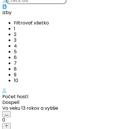
Izby
Filtrovať všetko
1
2
3
4
5
6
7
8
9
10
Počet hostí
Dospelí
Vo veku 13 rokov a vyššie
0