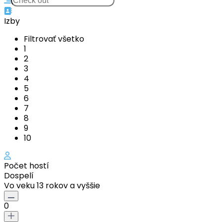
Izby
Filtrovať všetko
1
2
3
4
5
6
7
8
9
10
Počet hostí
Dospelí
Vo veku 13 rokov a vyššie
0