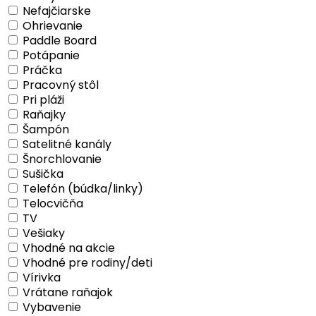
Nefajčiarske
Ohrievanie
Paddle Board
Potápanie
Práčka
Pracovný stôl
Pri pláži
Raňajky
Šampón
Satelitné kanály
Šnorchlovanie
Sušička
Telefón (búdka/linky)
Telocvičňa
TV
Vešiaky
Vhodné na akcie
Vhodné pre rodiny/deti
Vírivka
Vrátane raňajok
Vybavenie