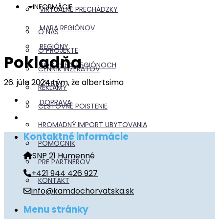
INFORMÁCIE
VIRTUÁLNE PRECHÁDZKY
MAPA REGIÓNOV
O NÁS
REGIÓNY
O PROJEKTE
Pokladňa
POČASIE V REGIÓNOCH
CENNÍK INZERÁTOV
26. júla 2024 tým, že albertsima
VÝLETY
REKLAMY
DOPRAVA
CESTOVNÉ POISTENIE
HROMADNÝ IMPORT UBYTOVANIA
Kontaktné informácie
POMOCNÍK
SNP 21 Humenné
PRE PARTNEROV
+421 944 426 927
KONTAKT
info@kamdochorvatska.sk
Menu stránky