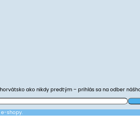
horvátsko ako nikdy predtým – prihlás sa na odber nášh
a e-shopy.