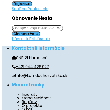
Registrovať
Späť na Prihlásenie
Obnovenie Hesla
Obnovenie Hesla
Návrat k Prihlásenie
Kontaktné informácie
SNP 21 Humenné
+421 944 426 927
info@kamdochorvatska.sk
Menu stránky
Inzeráty
Mapa regiónov
Regióny
O projekte
O nás