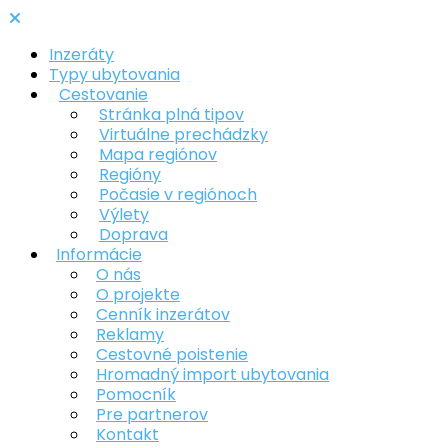
Inzeráty
Typy ubytovania
Cestovanie
Stránka plná tipov
Virtuálne prechádzky
Mapa regiónov
Regióny
Počasie v regiónoch
Výlety
Doprava
Informácie
O nás
O projekte
Cenník inzerátov
Reklamy
Cestovné poistenie
Hromadný import ubytovania
Pomocník
Pre partnerov
Kontakt