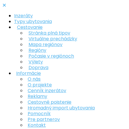
Inzeráty
Typy ubytovania
Cestovanie
Stránka plná tipov
Virtuálne prechádzky
Mapa regiónov
Regióny
Počasie v regiónoch
Výlety
Doprava
Informácie
O nás
O projekte
Cenník inzerátov
Reklamy
Cestovné poistenie
Hromadný import ubytovania
Pomocník
Pre partnerov
Kontakt