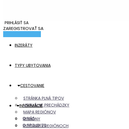
PRIHLÁSIŤ SA
ZAREGISTROVAŤ SA
Pridať ubytovanie
INZERÁTY
TYPY UBYTOVANIA
CESTOVANIE
STRÁNKA PLNÁ TIPOV
VIRTUÁLNE PRECHÁDZKY
INFORMÁCIE
MAPA REGIÓNOV
O NÁS
REGIÓNY
O PROJEKTE
POČASIE V REGIÓNOCH