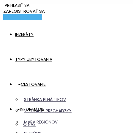
PRIHLÁSIŤ SA
ZAREGISTROVAŤ SA
Pridať ubytovanie
INZERÁTY
TYPY UBYTOVANIA
CESTOVANIE
STRÁNKA PLNÁ TIPOV
INFORMÁCIE
VIRTUÁLNE PRECHÁDZKY
MAPA REGIÓNOV
O NÁS