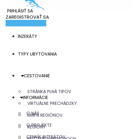
PRIHLÁSIŤ SA
ZAREGISTROVAŤ SA
Pridať ubytovanie
INZERÁTY
TYPY UBYTOVANIA
CESTOVANIE
STRÁNKA PLNÁ TIPOV
INFORMÁCIE
VIRTUÁLNE PRECHÁDZKY
O NÁS
MAPA REGIÓNOV
O PROJEKTE
REGIÓNY
CENNÍK INZERÁTOV
POČASIE V REGIÓNOCH