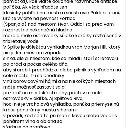
pamiatka), kde vidíte dokonale rozvrhnuté antické
políčka. Ak však hľadáte ten
klasický pohľad na mesto a súostrovie Pakleni otoci,
určite vyjdite na pevnosť Fortica
(Španjola) nad mestom Hvar. Odtiaľ sa pred vami
rozprestrie nekonečná hladina
mora a malé ostrovčeky sú ako korálky roztrúsené v
trblietavej vode.
V Splite je dôležitou vyhliadkou vrch Marjan Hill, ktorý
nie je len miestom západu
slnka, ale aj miestom, kde sa mladí i starí stretávajú
po práci a počas celého dňa,
aby si urobili prechádzku alebo piknik s výhľadom na
celé mesto. Tu sa chodníky
vinú borovicovými hájmi a na niekoľkých miestach
máte možnosť zastaviť sa a
pozerať na mestské strechy, prístav a malé
ostrovčeky v diaľke. Aj Splitová Riva,
hoci nie je vrcholová vyhliadka, ponúka priemyselnú
krásu panorámy mesta s horami
v pozadí, keď sedíte pri mori s kávou alebo večer s
pohárom vína a obloha sa
sfarbuje do oranžova.