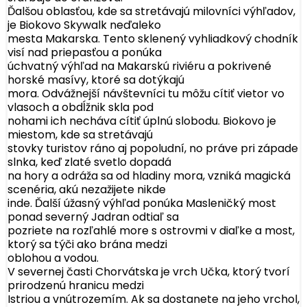
Ďalšou oblasťou, kde sa stretávajú milovníci výhľadov,
je Biokovo Skywalk neďaleko
mesta Makarska. Tento sklenený vyhliadkový chodník
visí nad priepasťou a ponúka
úchvatný výhľad na Makarskú riviéru a pokrivené
horské masívy, ktoré sa dotýkajú
mora. Odvážnejší návštevníci tu môžu cítiť vietor vo
vlasoch a obdĺžnik skla pod
nohami ich necháva cítiť úplnú slobodu. Biokovo je
miestom, kde sa stretávajú
stovky turistov ráno aj popoludní, no práve pri západe
slnka, keď zlaté svetlo dopadá
na hory a odráža sa od hladiny mora, vzniká magická
scenéria, akú nezažijete nikde
inde. Ďalší úžasný výhľad ponúka Masleničký most
ponad severný Jadran odtiaľ sa
pozriete na rozľahlé more s ostrovmi v diaľke a most,
ktorý sa týči ako brána medzi
oblohou a vodou.
V severnej časti Chorvátska je vrch Učka, ktorý tvorí
prirodzenú hranicu medzi
Istriou a vnútrozemím. Ak sa dostanete na jeho vrchol,