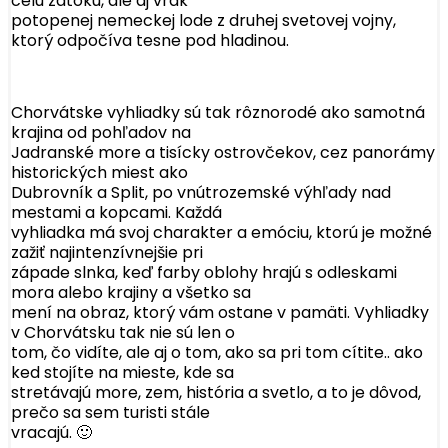
celú zátoku, ale aj vrak
potopenej nemeckej lode z druhej svetovej vojny,
ktorý odpočíva tesne pod hladinou.
Chorvátske vyhliadky sú tak rôznorodé ako samotná
krajina od pohľadov na
Jadranské more a tisícky ostrovčekov, cez panorámy
historických miest ako
Dubrovník a Split, po vnútrozemské výhľady nad
mestami a kopcami. Každá
vyhliadka má svoj charakter a emóciu, ktorú je možné
zažiť najintenzívnejšie pri
západe slnka, keď farby oblohy hrajú s odleskami
mora alebo krajiny a všetko sa
mení na obraz, ktorý vám ostane v pamäti. Vyhliadky
v Chorvátsku tak nie sú len o
tom, čo vidíte, ale aj o tom, ako sa pri tom cítite.. ako
ked stojíte na mieste, kde sa
stretávajú more, zem, história a svetlo, a to je dôvod,
prečo sa sem turisti stále
vracajú. 🙂