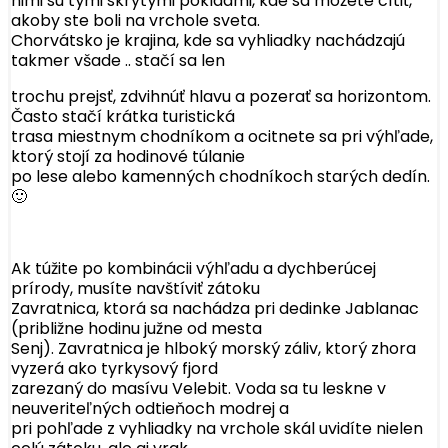
nimi sú tými skrytými pokladmi, kde sa môžete cítiť,
akoby ste boli na vrchole sveta.
Chorvátsko je krajina, kde sa vyhliadky nachádzajú
takmer všade .. stačí sa len
trochu prejsť, zdvihnúť hlavu a pozerať sa horizontom.
Často stačí krátka turistická
trasa miestnym chodníkom a ocitnete sa pri výhľade,
ktorý stojí za hodinové túlanie
po lese alebo kamenných chodníkoch starých dedín.
🙂
Ak túžite po kombinácii výhľadu a dychberúcej
prírody, musíte navštíviť zátoku
Zavratnica, ktorá sa nachádza pri dedinke Jablanac
(približne hodinu južne od mesta
Senj). Zavratnica je hlboký morský záliv, ktorý zhora
vyzerá ako tyrkysový fjord
zarezaný do masívu Velebit. Voda sa tu leskne v
neuveriteľných odtieňoch modrej a
pri pohľade z vyhliadky na vrchole skál uvidíte nielen