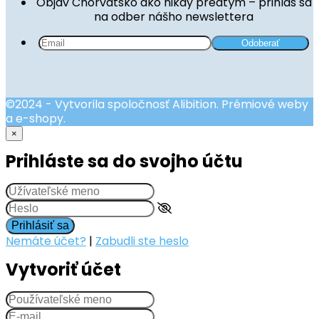
Objav Chorvátsko ako nikdy predtým – prihlás sa
na odber nášho newslettera
©2024 - Vytvorila spoločnosť Alibition. Prémiové weby
a e-shopy.
×
Prihláste sa do svojho účtu
Prihlásiť sa
Nemáte účet?
|
Zabudli ste heslo
Vytvoriť účet