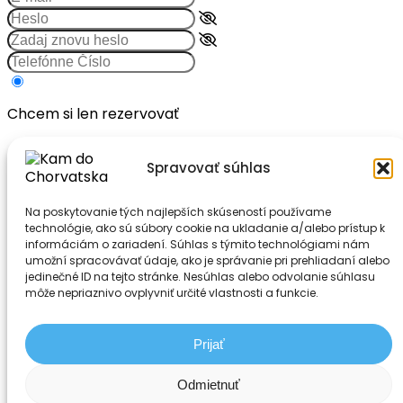
Chcem si len rezervovať
Spravovať súhlas
Chcem ponúkať svoje ubytovanie
Súhlasím s
podmienkami
Na poskytovanie tých najlepších skúseností používame
technológie, ako sú súbory cookie na ukladanie a/alebo prístup k
Vytvoriť účet
informáciám o zariadení. Súhlas s týmito technológiami nám
Už si členom? Prihlásiť sa!
umožní spracovávať údaje, ako je správanie pri prehliadaní alebo
jedinečné ID na tejto stránke. Nesúhlas alebo odvolanie súhlasu
môže nepriaznivo ovplyvniť určité vlastnosti a funkcie.
Prijať
Odmietnuť