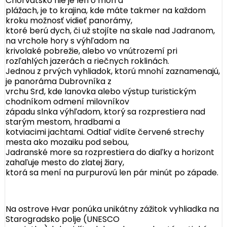
Chorvátsko nie je len o mori a
plážach, je to krajina, kde máte takmer na každom
kroku možnosť vidieť panorámy,
ktoré berú dych, či už stojíte na skale nad Jadranom,
na vrchole hory s výhľadom na
krivolaké pobrežie, alebo vo vnútrozemí pri
rozľahlých jazerách a riečnych roklinách.
Jednou z prvých vyhliadok, ktorú mnohí zaznamenajú,
je panoráma Dubrovníka z
vrchu Srđ, kde lanovka alebo výstup turistickým
chodníkom odmení milovníkov
západu slnka výhľadom, ktorý sa rozprestiera nad
starým mestom, hradbami a
kotviacimi jachtami. Odtiaľ vidíte červené strechy
mesta ako mozaiku pod sebou,
Jadranské more sa rozprestiera do diaľky a horizont
zahaľuje mesto do zlatej žiary,
ktorá sa mení na purpurovú len pár minút po západe.
Na ostrove Hvar ponúka unikátny zážitok vyhliadka na
Starogradsko polje (UNESCO