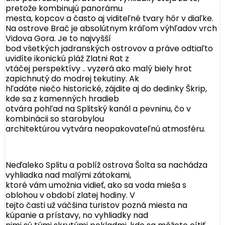
pretože kombinujú panorámu
mesta, kopcov a často aj viditeľné tvary hôr v diaľke.
Na ostrove Brač je absolútnym kráľom výhľadov vrch
Vidova Gora. Je to najvyšší
bod všetkých jadranských ostrovov a práve odtiaľto
uvidíte ikonickú pláž Zlatni Rat z
vtáčej perspektívy .. vyzerá ako malý biely hrot
zapichnutý do modrej tekutiny. Ak
hľadáte niečo historické, zájdite aj do dedinky Škrip,
kde sa z kamenných hradieb
otvára pohľad na Splitský kanál a pevninu, čo v
kombinácii so starobylou
architektúrou vytvára neopakovateľnú atmosféru.
Neďaleko Splitu a poblíž ostrova Šolta sa nachádza
vyhliadka nad malými zátokami,
ktoré vám umožnia vidieť, ako sa voda mieša s
oblohou v období zlatej hodiny. V
tejto časti už väčšina turistov pozná miesta na
kúpanie a prístavy, no vyhliadky nad