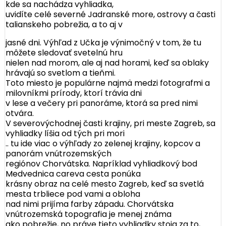
kde sa nachádza vyhliadka,
uvidíte celé severné Jadranské more, ostrovy a časti
talianskeho pobrežia, a to aj v
jasné dni. Výhľad z Učka je výnimočný v tom, že tu
môžete sledovať svetelnú hru
nielen nad morom, ale aj nad horami, keď sa oblaky
hrávajú so svetlom a tieňmi.
Toto miesto je populárne najmä medzi fotografmi a
milovníkmi prírody, ktorí trávia dni
v lese a večery pri panoráme, ktorá sa pred nimi
otvára.
V severovýchodnej časti krajiny, pri meste Zagreb, sa
vyhliadky líšia od tých pri mori
.. tu ide viac o výhľady zo zelenej krajiny, kopcov a
panorám vnútrozemských
regiónov Chorvátska. Napríklad vyhliadkový bod
Medvednica careva cesta ponúka
krásny obraz na celé mesto Zagreb, keď sa svetlá
mesta trbliece pod vami a obloha
nad nimi prijíma farby západu. Chorvátska
vnútrozemská topografia je menej známa
ako pobrežie, no práve tieto vyhliadky stoja za to,