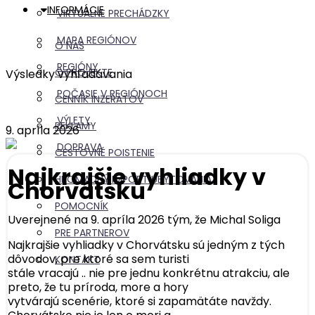
INFORMÁCIE
VIRTUÁLNE PRECHÁDZKY
MAPA REGIÓNOV
O NÁS
REGIÓNY
O PROJEKTE
Výsledky vyhľadávania
POČASIE V REGIÓNOCH
CENNÍK INZERÁTOV
VÝLETY
REKLAMY
9. apríla 2026
DOPRAVA
CESTOVNÉ POISTENIE
Najkrajšie vyhliadky v
HROMADNÝ IMPORT UBYTOVANIA
Chorvátsku
POMOCNÍK
Uverejnené na 9. apríla 2026 tým, že
Michal Soliga
PRE PARTNEROV
Najkrajšie vyhliadky v Chorvátsku sú jedným z tých
dôvodov, pre ktoré sa sem turisti
KONTAKT
stále vracajú .. nie pre jednu konkrétnu atrakciu, ale
preto, že tu príroda, more a hory
vytvárajú scenérie, ktoré si zapamätáte navždy.