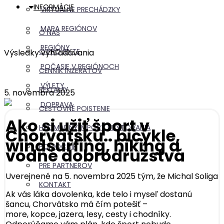
INFORMÁCIE
VIRTUÁLNE PRECHÁDZKY
MAPA REGIÓNOV
O NÁS
REGIÓNY
O PROJEKTE
Výsledky vyhľadávania
POČASIE V REGIÓNOCH
CENNÍK INZERÁTOV
VÝLETY
REKLAMY
5. novembra 2025
DOPRAVA
CESTOVNÉ POISTENIE
Ako si užiť šport v
HROMADNÝ IMPORT UBYTOVANIA
Chorvátsku.. bicykle,
windsurfing, hiking a
POMOCNÍK
vodné dobrodružstvá
PRE PARTNEROV
Uverejnené na 5. novembra 2025 tým, že
Michal Soliga
KONTAKT
Ak vás láka dovolenka, kde telo i myseľ dostanú
šancu, Chorvátsko má čím potešiť –
more, kopce, jazera, lesy, cesty i chodníky.