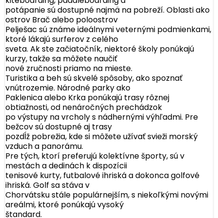
kiteboarding, paddleboarding a
potápanie sú dostupné najmä na pobreží. Oblasti ako
ostrov Brač alebo poloostrov
Pelješac sú známe ideálnymi veternými podmienkami,
ktoré lákajú surferov z celého
sveta. Ak ste začiatočník, niektoré školy ponúkajú
kurzy, takže sa môžete naučiť
nové zručnosti priamo na mieste.
Turistika a beh sú skvelé spôsoby, ako spoznať
vnútrozemie. Národné parky ako
Paklenica alebo Krka ponúkajú trasy rôznej
obtiažnosti, od nenáročných prechádzok
po výstupy na vrcholy s nádhernými výhľadmi. Pre
bežcov sú dostupné aj trasy
pozdĺž pobrežia, kde si môžete užívať svieži morský
vzduch a panorámu.
Pre tých, ktorí preferujú kolektívne športy, sú v
mestách a dedinách k dispozícii
tenisové kurty, futbalové ihriská a dokonca golfové
ihriská. Golf sa stáva v
Chorvátsku stále populárnejším, s niekoľkými novými
areálmi, ktoré ponúkajú vysoký
štandard.