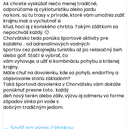
Ak chcete vyskúšať niečo menej tradičné,
odporúčame aj cykloturistiku alebo jazdu
na koni.. sú tu trasy v prírode, ktoré vám umožnia zažiť
krajinu inak a vychutnať si
kľud, hoci aj z konského chrbta. Takým zážitkom sa
nepochváli každý. 🙂
Chorvátsko teda ponúka športové aktivity pre
každého .. od adrenalínových vodných
športov cez pokojnejšiu turistiku až po relaxačný beh
alebo golf. Stačí si vybrať, čo
vám vyhovuje, a užiť si kombináciu pohybu a krásnej
krajiny.
Máte chuť na dovolenku, kde sa pohyb, endorfíny a
objavovanie stanú základom?
Taká športová dovolenka v Chorvátsku vám dokáže
ponúknuť presne toto.. každý
deň nový terén alebo záliv, výzvu aj odmenu vo forme
západov slnka pri vode s
dobrým tradičným jedlom.
← Späť na výpis článkov