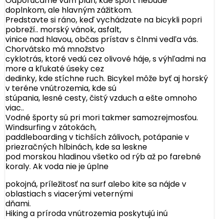
Odporúčame vám plán, kde šport nebude
doplnkom, ale hlavným zážitkom.
Predstavte si ráno, keď vychádzate na bicykli popri
pobreží.. morský vánok, asfalt,
vinice nad hlavou, občas prístav s člnmi vedľa vás.
Chorvátsko má množstvo
cyklotrás, ktoré vedú cez olivové háje, s výhľadmi na
more a kľukaté úseky cez
dedinky, kde stíchne ruch. Bicykel môže byť aj horský
v teréne vnútrozemia, kde sú
stúpania, lesné cesty, čistý vzduch a ešte omnoho
viac..
Vodné športy sú pri mori takmer samozrejmosťou.
Windsurfing v zátokách,
paddleboarding v tichších zálivoch, potápanie v
priezračných hlbinách, kde sa leskne
pod morskou hladinou všetko od rýb až po farebné
koraly. Ak voda nie je úplne
pokojná, príležitosť na surf alebo kite sa nájde v
oblastiach s viacerými veternými
dňami.
Hiking a príroda vnútrozemia poskytujú inú