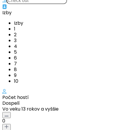
Izby
Izby
1
2
3
4
5
6
7
8
9
10
Počet hostí
Dospelí
Vo veku 13 rokov a vyššie
0