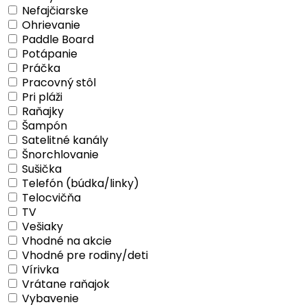
Nefajčiarske
Ohrievanie
Paddle Board
Potápanie
Práčka
Pracovný stôl
Pri pláži
Raňajky
Šampón
Satelitné kanály
Šnorchlovanie
Sušička
Telefón (búdka/linky)
Telocvičňa
TV
Vešiaky
Vhodné na akcie
Vhodné pre rodiny/deti
Vírivka
Vrátane raňajok
Vybavenie