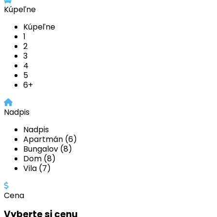
Kúpeľne
Kúpeľne
1
2
3
4
5
6+
Nadpis
Nadpis
Apartmán (6)
Bungalov (8)
Dom (8)
Vila (7)
Cena
Vyberte si cenu