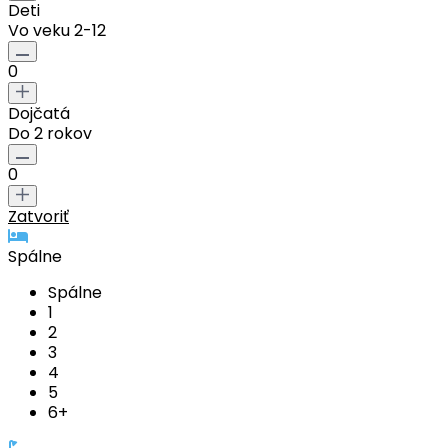
Deti
Vo veku 2-12
0
Dojčatá
Do 2 rokov
0
Zatvoriť
Spálne
Spálne
1
2
3
4
5
6+