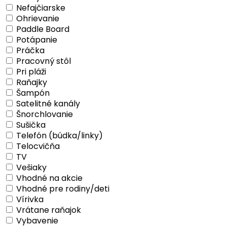
Nefajčiarske
Ohrievanie
Paddle Board
Potápanie
Práčka
Pracovný stôl
Pri pláži
Raňajky
Šampón
Satelitné kanály
Šnorchlovanie
Sušička
Telefón (búdka/linky)
Telocvičňa
TV
Vešiaky
Vhodné na akcie
Vhodné pre rodiny/deti
Vírivka
Vrátane raňajok
Vybavenie