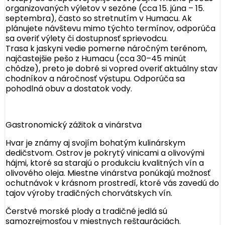
organizovaných výletov v sezóne (cca 15. júna – 15.
septembra), často so stretnutím v Humacu. Ak
plánujete návštevu mimo týchto termínov, odporúča
sa overiť výlety či dostupnosť sprievodcu.
Trasa k jaskyni vedie pomerne náročným terénom,
najčastejšie pešo z Humacu (cca 30–45 minút
chôdze), preto je dobré si vopred overiť aktuálny stav
chodníkov a náročnosť výstupu. Odporúča sa
pohodlná obuv a dostatok vody.
Gastronomický zážitok a vinárstva
Hvar je známy aj svojím bohatým kulinárskym
dedičstvom. Ostrov je pokrytý vinicami a olivovými
hájmi, ktoré sa starajú o produkciu kvalitných vín a
olivového oleja. Miestne vinárstva ponúkajú možnosť
ochutnávok v krásnom prostredí, ktoré vás zavedú do
tajov výroby tradičných chorvátskych vín.
Čerstvé morské plody a tradičné jedlá sú
samozrejmosťou v miestnych reštauráciách.