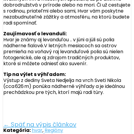
dobrodružstvá v prírode alebo na mori. Či už cestujete
s rodinou, priateľmi alebo sami, Hvar vám poskytne
nezabudnuteľné zážitky a atmosféru, na ktorú budete
radi spomínať.
Zaujímavosť o levanduli:
Hvar je známy aj levanduľou .. v júni a júli sú polia
nádherne fialové.V letných mesiacoch sa ostrov
premieňa na voňavý raj levanduľové polia sú nielen
fotogenické, ale aj zdrojom tradičných produktov,
ktoré si môžete odniesť ako suvenír.
Tip na výlet s výhľadom:
Výstup z dediny Sveta Nedjelja na vrch Sveti Nikola
(cca 626 m) ponúka nádherné výhľady a je ideálnou
prechádzkou pre tých, ktorí majú radi túry.
← Späť na výpis článkov
Kategória:
hvar
,
Regióny