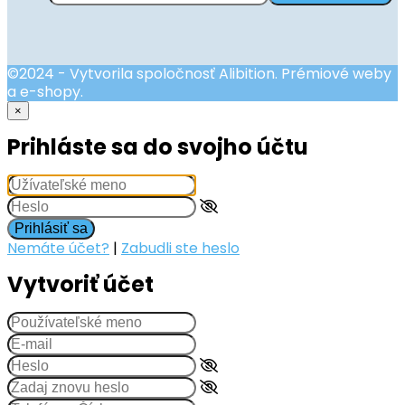
©2024 - Vytvorila spoločnosť Alibition. Prémiové weby
a e-shopy.
×
Prihláste sa do svojho účtu
Prihlásiť sa
Nemáte účet?
|
Zabudli ste heslo
Vytvoriť účet