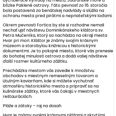
dychberúce výhľady na mesto, Jadranské more a
blízke Paklené ostrovy. Táto pevnosť zo 16. storočia
bola postavená za benátskej nadvlády a slúžila na
ochranu mesta pred pirátmi a nepriateľskými loďami.
Okrem pevnosti Fortica by ste si rozhodne nemali
nechať ujsť návštevu Dominikánskeho kláštora sv.
Petra Mučeníka, ktorý sa nachádza na okraji mesta
Hvar pri mori. Kláštor je známy svojím krásnym
múzeom a starobylou knižnicou s historickými
dokumentmi. Je to pokojné miesto, ktoré vás prenesie
do bohatej minulosti ostrova a dodá vašej návšteve
ďalší rozmer kultúrneho zážitku.
Prechádzka mestom vás zavedie k množstvu
obchodov s miestnym remeselným tovarom a
útulným kaviarňam, kde si môžete vychutnať
atmosféru historického mesta a pripraviť sa na
kulinárske zážitky, ktoré vás čakajú v miestnych
reštauráciách.
Pláže a zátoky – raj na dosah
Hvar je známy svojimi krásnymi plážami a skrytými