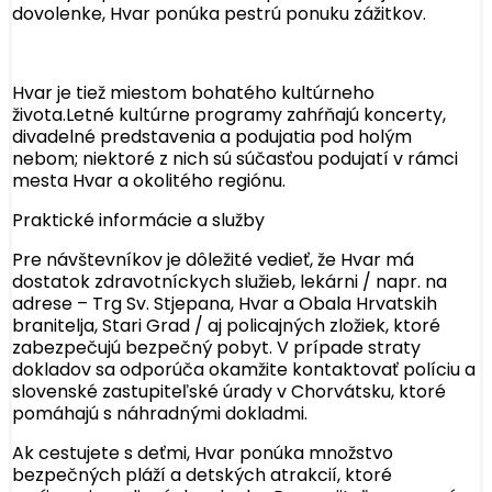
dovolenke, Hvar ponúka pestrú ponuku zážitkov.
Hvar je tiež miestom bohatého kultúrneho
života.Letné kultúrne programy zahŕňajú koncerty,
divadelné predstavenia a podujatia pod holým
nebom; niektoré z nich sú súčasťou podujatí v rámci
mesta Hvar a okolitého regiónu.
Praktické informácie a služby
Pre návštevníkov je dôležité vedieť, že Hvar má
dostatok zdravotníckych služieb, lekárni / napr. na
adrese – Trg Sv. Stjepana, Hvar a Obala Hrvatskih
branitelja, Stari Grad / aj policajných zložiek, ktoré
zabezpečujú bezpečný pobyt. V prípade straty
dokladov sa odporúča okamžite kontaktovať políciu a
slovenské zastupiteľské úrady v Chorvátsku, ktoré
pomáhajú s náhradnými dokladmi.
Ak cestujete s deťmi, Hvar ponúka množstvo
bezpečných pláží a detských atrakcií, ktoré