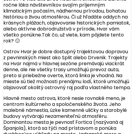
ročne láka návštevníkov svojím príjemným
klimatickým počasím, nádhernou prírodou, bohatou
históriou a živou atmosférou. Či už hľadáte oddych na
krásnych plážach, objavovanie historických pamiatok,
alebo aktívne dobrodružstvá v prírode, Hvar vám
všetko ponúkne.Tak čo, už viete, kam pôjdete tento
rok? 🙂
Ostrov Hvar je dobre dostupný trajektovou dopravou
z pevninských miest ako Split alebo Drvenik. Trajekty
na Hvar najmä v hlavnej sezóne premávajú viackrát
denne, ale nie všetky trasy umožňujú prevoz auta,
preto si priebežne overte, ktorá linka je vhodná. Na
mieste sú tiež možnosti prenájmu lodí, ktoré umožňujú
objavovať okolitý ostrovný raj podľa vlastného tempa.
Hlavné mesto ostrova, ktoré nesie rovnaké meno, je
centrom kultúrneho a spoločenského života. Jeho
malebné námestia, úzke kamenné uličky a starobylé
budovy vytvárajú nezameniteľnú atmosféru.
Dominantou mesta je pevnosť Fortica (nazývaná aj
Španjola), ktorá sa týči nad prístavom a ponúka