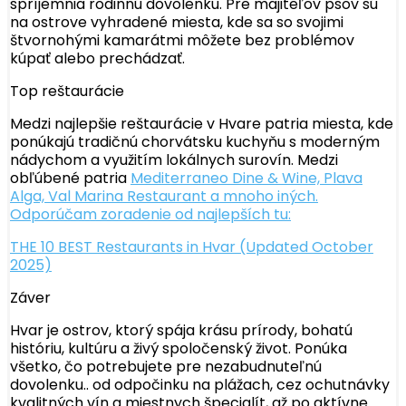
spríjemnia rodinnú dovolenku. Pre majiteľov psov sú
na ostrove vyhradené miesta, kde sa so svojimi
štvornohými kamarátmi môžete bez problémov
kúpať alebo prechádzať.
Top reštaurácie
Medzi najlepšie reštaurácie v Hvare patria miesta, kde
ponúkajú tradičnú chorvátsku kuchyňu s moderným
nádychom a využitím lokálnych surovín. Medzi
obľúbené patria
Mediterraneo Dine & Wine,
Plava
Alga,
Val Marina Restaurant a mnoho iných.
Odporúčam zoradenie od najlepších tu:
THE 10 BEST Restaurants in Hvar (Updated October
2025)
Záver
Hvar je ostrov, ktorý spája krásu prírody, bohatú
históriu, kultúru a živý spoločenský život. Ponúka
všetko, čo potrebujete pre nezabudnuteľnú
dovolenku.. od odpočinku na plážach, cez ochutnávky
kvalitných vín a miestnych špecialít, až po aktívne