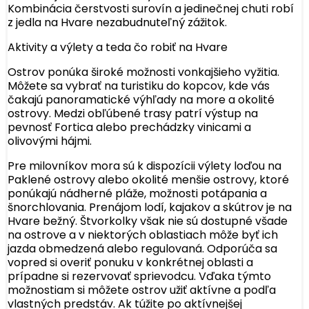
Kombinácia čerstvosti surovín a jedinečnej chuti robí
z jedla na Hvare nezabudnuteľný zážitok.
Aktivity a výlety a teda čo robiť na Hvare
Ostrov ponúka široké možnosti vonkajšieho vyžitia.
Môžete sa vybrať na turistiku do kopcov, kde vás
čakajú panoramatické výhľady na more a okolité
ostrovy. Medzi obľúbené trasy patrí výstup na
pevnosť Fortica alebo prechádzky vinicami a
olivovými hájmi.
Pre milovníkov mora sú k dispozícii výlety loďou na
Paklené ostrovy alebo okolité menšie ostrovy, ktoré
ponúkajú nádherné pláže, možnosti potápania a
šnorchlovania. Prenájom lodí, kajakov a skútrov je na
Hvare bežný. Štvorkolky však nie sú dostupné všade
na ostrove a v niektorých oblastiach môže byť ich
jazda obmedzená alebo regulovaná. Odporúča sa
vopred si overiť ponuku v konkrétnej oblasti a
prípadne si rezervovať sprievodcu. Vďaka týmto
možnostiam si môžete ostrov užiť aktívne a podľa
vlastných predstáv. Ak túžite po aktívnejšej