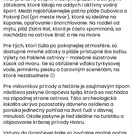
zátokami, ktoré lákajú na oddych i aktívny vodný
šport. Medzi najobľúbenejšie patria pláže Dubovica a
Pokonji Dol (pri meste Hvar), ktoré sú ideálne na
kúpanie, opaľovanie i šnorchlovanie. Na rozdiel od
mýtu, pláž Zlatni Rat, ktorá je často spomínaná, sa
nachádza na ostrove Brač a nie na Hvare.
Pre tých, ktorí túžia po pokojnejšej atmosfére, sú
dostupné mnohé zátoky a pláže prístupné iba loďou.
Výlety na Paklené ostrovy – malebné súostrovie
kúsok od Hvaru.. tie sú obľúbené vďaka tyrkysovej
vode, jemnému piesku a čarovným scenériám, na
ktoré nezabudnete 🙂
Pre milovníkov prírody a histórie je zaujímavým tipom
návšteva jaskyne Grapčeva špilja, ktorá sa nachádza
na západnej strane ostrova. Táto archeologická
lokalita ukrýva pozostatky dávneho osídlenia a
ponúka jedinečný pohľad na život ľudí v dávnej
minulosti. Okolie jaskyne je tiež ideálne na turistiku a
objavovanie krásnej prírody Hvaru.
Vstupy do Grapčevej špilje sú zvyčajne možné počas