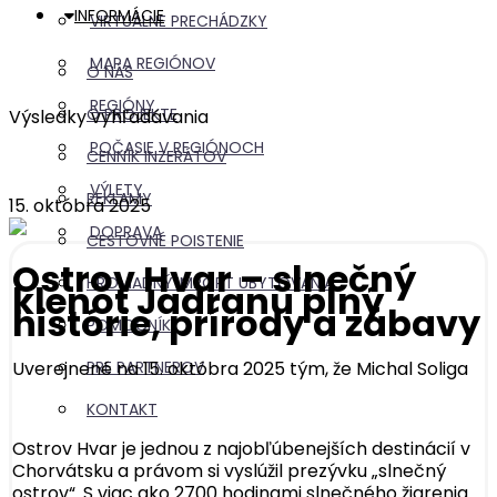
INFORMÁCIE
VIRTUÁLNE PRECHÁDZKY
MAPA REGIÓNOV
O NÁS
REGIÓNY
O PROJEKTE
Výsledky vyhľadávania
POČASIE V REGIÓNOCH
CENNÍK INZERÁTOV
VÝLETY
REKLAMY
15. októbra 2025
DOPRAVA
CESTOVNÉ POISTENIE
Ostrov Hvar – slnečný
HROMADNÝ IMPORT UBYTOVANIA
klenot Jadranu plný
histórie, prírody a zábavy
POMOCNÍK
Uverejnené na 15. októbra 2025 tým, že
Michal Soliga
PRE PARTNEROV
KONTAKT
Ostrov Hvar je jednou z najobľúbenejších destinácií v
Chorvátsku a právom si vyslúžil prezývku „slnečný
ostrov“. S viac ako 2700 hodinami slnečného žiarenia