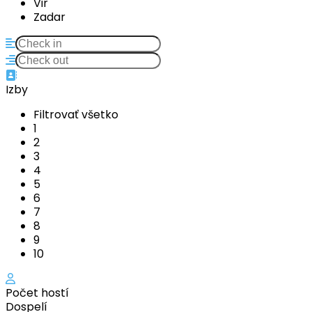
Vir
Zadar
Izby
Filtrovať všetko
1
2
3
4
5
6
7
8
9
10
Počet hostí
Dospelí