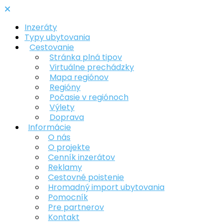
Inzeráty
Typy ubytovania
Cestovanie
Stránka plná tipov
Virtuálne prechádzky
Mapa regiónov
Regióny
Počasie v regiónoch
Výlety
Doprava
Informácie
O nás
O projekte
Cenník inzerátov
Reklamy
Cestovné poistenie
Hromadný import ubytovania
Pomocník
Pre partnerov
Kontakt