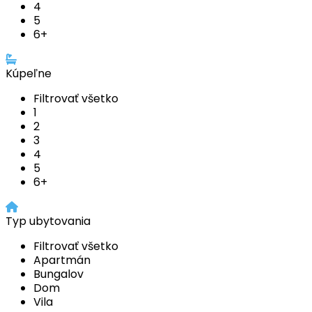
4
5
6+
Kúpeľne
Filtrovať všetko
1
2
3
4
5
6+
Typ ubytovania
Filtrovať všetko
Apartmán
Bungalov
Dom
Vila