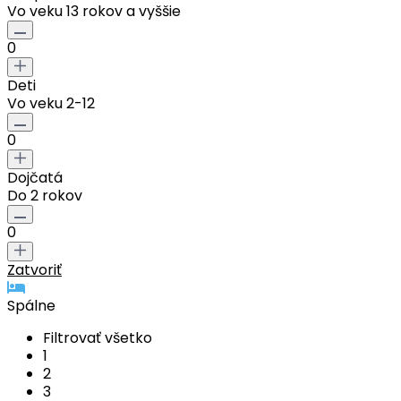
Vo veku 13 rokov a vyššie
0
Deti
Vo veku 2-12
0
Dojčatá
Do 2 rokov
0
Zatvoriť
Spálne
Filtrovať všetko
1
2
3