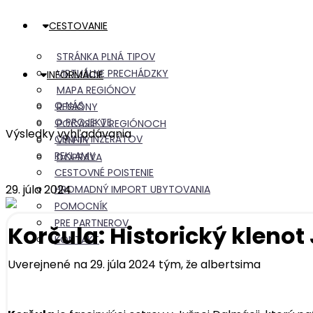
CESTOVANIE
STRÁNKA PLNÁ TIPOV
VIRTUÁLNE PRECHÁDZKY
INFORMÁCIE
MAPA REGIÓNOV
O NÁS
REGIÓNY
O PROJEKTE
POČASIE V REGIÓNOCH
Výsledky vyhľadávania
CENNÍK INZERÁTOV
VÝLETY
REKLAMY
DOPRAVA
CESTOVNÉ POISTENIE
29. júla 2024
HROMADNÝ IMPORT UBYTOVANIA
POMOCNÍK
PRE PARTNEROV
Korčula: Historický kleno
KONTAKT
Uverejnené na 29. júla 2024 tým, že
albertsima