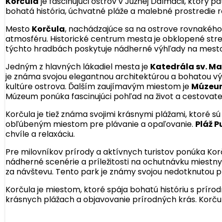
Korčula
je fascinujúci ostrov v Južnej Dalmácii, ktorý 
bohatá história, úchvatné pláže a malebné prostredie ro
Mesto
Korčula
, nachádzajúce sa na ostrove rovnakého
atmosféru. Historické centrum mesta je obklopené str
týchto hradbách poskytuje nádherné výhľady na mesto a o
Jedným z hlavných lákadiel mesta je
Katedrála sv. M
je známa svojou elegantnou architektúrou a bohatou výz
kultúre ostrova. Ďalším zaujímavým miestom je
Múzeum
Múzeum ponúka fascinujúci pohľad na život a cestovat
Korčula je tiež známa svojimi krásnymi plážami, ktoré sú 
obľúbeným miestom pre plávanie a opaľovanie.
Pláž 
chvíle a relaxáciu.
Pre milovníkov prírody a aktívnych turistov ponúka Kor
nádherné scenérie a príležitosti na ochutnávku miestn
za návštevu. Tento park je známy svojou nedotknutou pr
Korčula je miestom, ktoré spája bohatú históriu s príro
krásnych plážach a objavovanie prírodných krás. Korčul