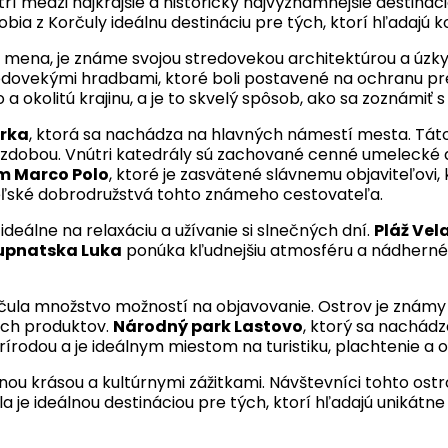
patrí medzi najkrajšie a historicky najvýznamnejšie destin
bia z Korčuly ideálnu destináciu pre tých, ktorí hľadajú k
 mena, je známe svojou stredovekou architektúrou a úzky
edovekými hradbami, ktoré boli postavené na ochranu pr
kolitú krajinu, a je to skvelý spôsob, ako sa zoznámiť s 
arka
, ktorá sa nachádza na hlavných námestí mesta. Tát
dobou. Vnútri katedrály sú zachované cenné umelecké diela
 Marco Polo
, ktoré je zasvätené slávnemu objaviteľovi,
eľské dobrodružstvá tohto známeho cestovateľa.
ideálne na relaxáciu a užívanie si slnečných dní.
Pláž Vel
Pupnatska Luka
ponúka kľudnejšiu atmosféru a nádherné 
čula množstvo možností na objavovanie. Ostrov je známy sv
ych produktov.
Národný park Lastovo
, ktorý sa nachádz
írodou a je ideálnym miestom na turistiku, plachtenie a
dnou krásou a kultúrnymi zážitkami. Návštevníci tohto ost
a je ideálnou destináciou pre tých, ktorí hľadajú unikátn