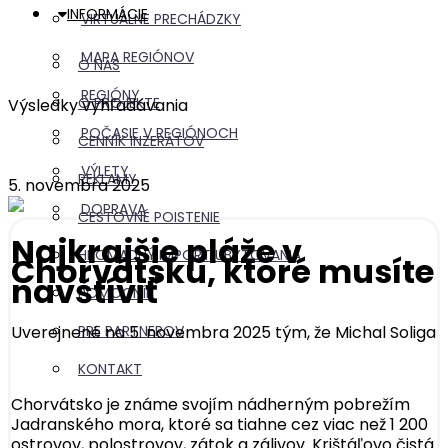
INFORMÁCIE
VIRTUÁLNE PRECHÁDZKY
MAPA REGIÓNOV
O NÁS
REGIÓNY
O PROJEKTE
Výsledky vyhľadávania
POČASIE V REGIÓNOCH
CENNÍK INZERÁTOV
VÝLETY
REKLAMY
5. novembra 2025
DOPRAVA
CESTOVNÉ POISTENIE
Najkrajšie pláže v
HROMADNÝ IMPORT UBYTOVANIA
Chorvátsku, ktoré musíte
navštíviť
POMOCNÍK
Uverejnené na 5. novembra 2025 tým, že
Michal Soliga
PRE PARTNEROV
KONTAKT
Chorvátsko je známe svojím nádherným pobrežím
Jadranského mora, ktoré sa tiahne cez viac než 1 200
ostrovov, polostrovov, zátok a zálivov. Krištáľovo čistá