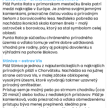
Pláž Punta Rata v prímorskom mestečku Brela patrí
medzi najkrajšie v Európe. Je známa svojimi jemnými
kamienkami, priezračne čistou vodou a prírodným
tieňom z borovicového lesa. Neďaleko pobrežia sa
nachádza ikonická skala Kamen Brela – malý
ostrovček s borovicou, ktorý sa stal symbolom celej
oblasti.
Punta Rata je súčasťou chráneného prírodného
územia a vďaka tomu je veľmi dobre udržiavaná.
Vhodná pre rodiny, páry aj pokojnú dovolenku s
výhľadmi na pohorie Biokovo.
Stiniva – ostrov Vis
Pláž Stiniva je jednou z najautentickejších a najkrajších
prírodných pláží v Chorvátsku. Nachádza sa na južnej
strane ostrova Vis, v malej zátoke obklopenej
vysokými útesmi, ktoré vytvárajú takmer uzavretý
prírodný amfiteáter.
Prístup sem je možný pešo po strmom chodníku (cca
20 minút) alebo loďou z neďalekých prístavov. Pláž je
kamienková, voda priezračná a vďaka obmedzenému
prístupu býva menej preplnená. Ideálna pre