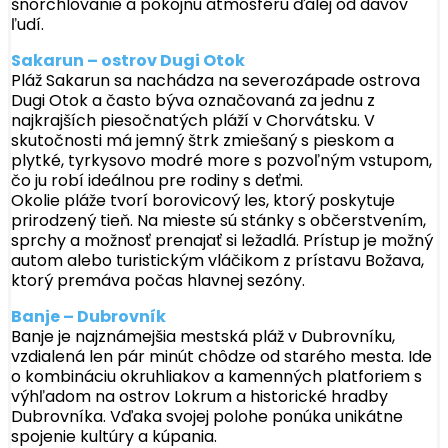
šnorchlovanie a pokojnú atmosféru ďalej od davov
ľudí.
Sakarun – ostrov Dugi Otok
Pláž Sakarun sa nachádza na severozápade ostrova
Dugi Otok a často býva označovaná za jednu z
najkrajších piesočnatých pláží v Chorvátsku. V
skutočnosti má jemný štrk zmiešaný s pieskom a
plytké, tyrkysovo modré more s pozvoľným vstupom,
čo ju robí ideálnou pre rodiny s deťmi.
Okolie pláže tvorí borovicový les, ktorý poskytuje
prirodzený tieň. Na mieste sú stánky s občerstvením,
sprchy a možnosť prenajať si ležadlá. Prístup je možný
autom alebo turistickým vláčikom z prístavu Božava,
ktorý premáva počas hlavnej sezóny.
Banje – Dubrovník
Banje je najznámejšia mestská pláž v Dubrovníku,
vzdialená len pár minút chôdze od starého mesta. Ide
o kombináciu okruhliakov a kamenných platforiem s
výhľadom na ostrov Lokrum a historické hradby
Dubrovníka. Vďaka svojej polohe ponúka unikátne
spojenie kultúry a kúpania.