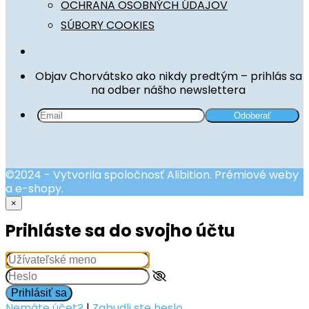
OCHRANA OSOBNÝCH ÚDAJOV
SÚBORY COOKIES
Objav Chorvátsko ako nikdy predtým – prihlás sa
na odber nášho newslettera
©2024 - Vytvorila spoločnosť Alibition. Prémiové weby
a e-shopy.
×
Prihláste sa do svojho účtu
Prihlásiť sa
Nemáte účet?
|
Zabudli ste heslo