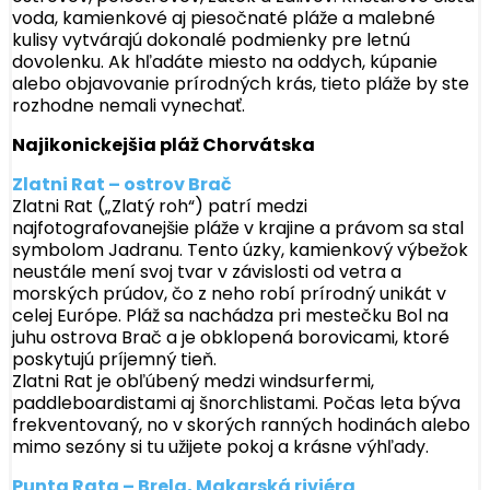
voda, kamienkové aj piesočnaté pláže a malebné
kulisy vytvárajú dokonalé podmienky pre letnú
dovolenku. Ak hľadáte miesto na oddych, kúpanie
alebo objavovanie prírodných krás, tieto pláže by ste
rozhodne nemali vynechať.
Najikonickejšia pláž Chorvátska
Zlatni Rat – ostrov Brač
Zlatni Rat („Zlatý roh“) patrí medzi
najfotografovanejšie pláže v krajine a právom sa stal
symbolom Jadranu. Tento úzky, kamienkový výbežok
neustále mení svoj tvar v závislosti od vetra a
morských prúdov, čo z neho robí prírodný unikát v
celej Európe. Pláž sa nachádza pri mestečku Bol na
juhu ostrova Brač a je obklopená borovicami, ktoré
poskytujú príjemný tieň.
Zlatni Rat je obľúbený medzi windsurfermi,
paddleboardistami aj šnorchlistami. Počas leta býva
frekventovaný, no v skorých ranných hodinách alebo
mimo sezóny si tu užijete pokoj a krásne výhľady.
Punta Rata – Brela, Makarská riviéra