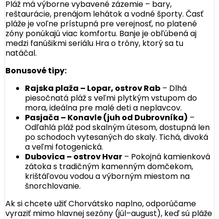
Pláž má výborne vybavené zázemie – bary,
reštaurácie, prenájom lehátok a vodné športy. Časť
pláže je voľne prístupná pre verejnosť, no platené
zóny ponúkajú viac komfortu. Banje je obľúbená aj
medzi fanúšikmi seriálu Hra o tróny, ktorý sa tu
natáčal.
Bonusové tipy:
Rajska plaža – Lopar, ostrov Rab
– Dlhá
piesočnatá pláž s veľmi plytkým vstupom do
mora, ideálna pre malé deti a neplavcov.
Pasjača – Konavle (juh od Dubrovníka)
–
Odľahlá pláž pod skalným útesom, dostupná len
po schodoch vytesaných do skaly. Tichá, divoká
a veľmi fotogenická.
Dubovica – ostrov Hvar
– Pokojná kamienková
zátoka s tradičným kamenným domčekom,
krištáľovou vodou a výborným miestom na
šnorchlovanie.
Ak si chcete užiť Chorvátsko naplno, odporúčame
vyraziť mimo hlavnej sezóny (júl–august), keď sú pláže