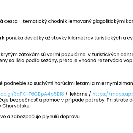
lská cesta – tematický chodník lemovaný glagolitickými 
 ponúka desiatky až stovky kilometrov turistických a cykl
 skrytým zátokám sú veľmi populárne. V turistických cent
eny sa líšia podľa sezóny, preto je vhodná rezervácia vop
é podnebie so suchými horúcimi letami a miernymi zimam
goo.gl/3qFKHF6CBpA4p6B18
/, lekárne /
https://maps.a
čuje bezpečnosť a pomoc v prípade potreby. Pri strate do
v Chorvátsku.
ove a zabezpečuje plynulú dopravu.