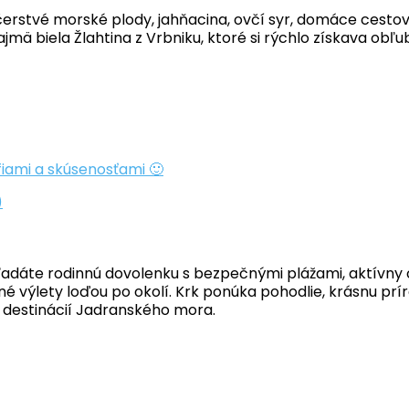
stvé morské plody, jahňacina, ovčí syr, domáce cestoviny 
jmä biela Žlahtina z Vrbniku, ktoré si rýchlo získava obľ
fiami a skúsenosťami 🙂
)
 hľadáte rodinnú dovolenku s bezpečnými plážami, aktívny 
é výlety loďou po okolí. Krk ponúka pohodlie, krásnu prír
ch destinácií Jadranského mora.