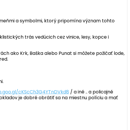
kameňmi a symbolmi, ktorý pripomína význam tohto
istických trás vedúcich cez vinice, lesy, kopce i
rách ako Krk, Baška alebo Punat si môžete požičať lode,
red.
i.
pp.goo.gl/cKScCh3G4YTnDVkd8
/ a iné .. a policajné
kladov je dobré obrátiť sa na miestnu políciu a mať