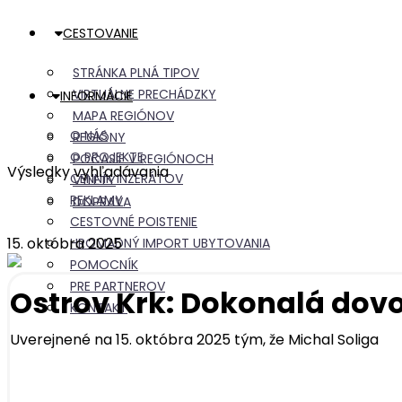
CESTOVANIE
STRÁNKA PLNÁ TIPOV
VIRTUÁLNE PRECHÁDZKY
INFORMÁCIE
MAPA REGIÓNOV
O NÁS
REGIÓNY
O PROJEKTE
POČASIE V REGIÓNOCH
Výsledky vyhľadávania
CENNÍK INZERÁTOV
VÝLETY
REKLAMY
DOPRAVA
CESTOVNÉ POISTENIE
15. októbra 2025
HROMADNÝ IMPORT UBYTOVANIA
POMOCNÍK
PRE PARTNEROV
Ostrov Krk: Dokonalá dov
KONTAKT
Uverejnené na 15. októbra 2025 tým, že
Michal Soliga