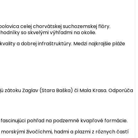
polovica celej chorvátskej suchozemskej flóry.
odníky so skvelými výhľadmi na okolie.
ality a dobrej infraštruktúry. Medzi najkrajšie pláže
jú zátoku Zaglav (Stara Baška) či Mala Krasa. Odporúča
ka fascinujúci pohľad na podzemné kvapľové formácie.
 morskými živočíchmi, hadmi a plazmi z rôznych častí