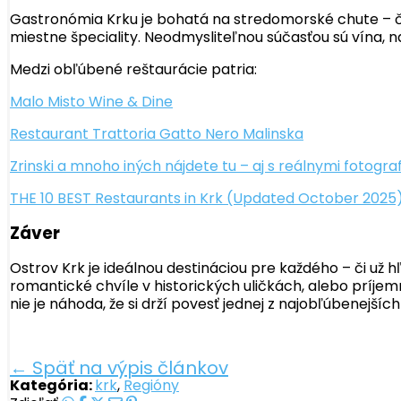
Gastronómia Krku je bohatá na stredomorské chute – čer
miestne špeciality. Neodmysliteľnou súčasťou sú vína, na
Medzi obľúbené reštaurácie patria:
Malo Misto Wine & Dine
Restaurant Trattoria Gatto Nero Malinska
Zrinski a mnoho iných nájdete tu – aj s reálnymi fotogra
THE 10 BEST Restaurants in Krk (Updated October 2025
Záver
Ostrov Krk je ideálnou destináciou pre každého – či už
romantické chvíle v historických uličkách, alebo príjemn
nie je náhoda, že si drží povesť jednej z najobľúbenejší
← Späť na výpis článkov
Kategória:
krk
,
Regióny