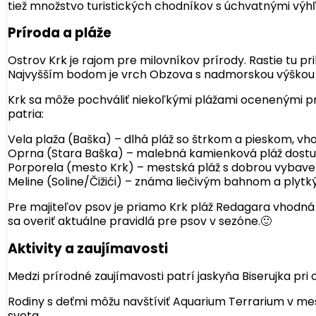
tiež množstvo turistických chodníkov s úchvatnými výh
Príroda a pláže
Ostrov Krk je rajom pre milovníkov prírody. Rastie tu p
Najvyšším bodom je vrch Obzova s nadmorskou výškou 5
Krk sa môže pochváliť niekoľkými plážami ocenenými prest
patria:
Vela plaža (Baška) – dlhá pláž so štrkom a pieskom, vh
Oprna (Stara Baška) – malebná kamienková pláž dost
Porporela (mesto Krk) – mestská pláž s dobrou vybaven
Meline (Soline/Čižići) – známa liečivým bahnom a plyt
Pre majiteľov psov je priamo Krk pláž Redagara vhodná 
sa overiť aktuálne pravidlá pre psov v sezóne.🙂
Aktivity a zaujímavosti
Medzi prírodné zaujímavosti patrí jaskyňa Biserujka pr
Rodiny s deťmi môžu navštíviť Aquarium Terrarium v me
sveta.