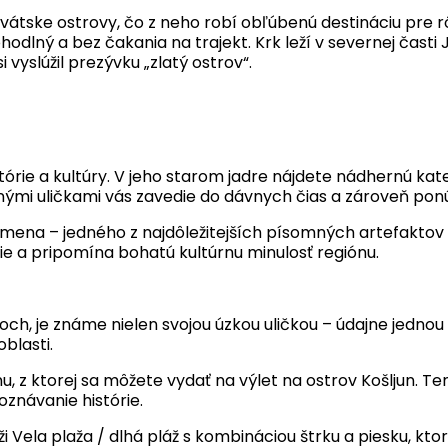
rvátske ostrovy, čo z neho robí obľúbenú destináciu pre
hodlný a bez čakania na trajekt. Krk leží v severnej čast
si vyslúžil prezývku „zlatý ostrov“.
tórie a kultúry. V jeho starom jadre nájdete nádhernú k
mi uličkami vás zavedie do dávnych čias a zároveň pon
ena – jedného z najdôležitejších písomných artefaktov 
e a pripomína bohatú kultúrnu minulosť regiónu.
, je známe nielen svojou úzkou uličkou – údajne jednou 
oblasti.
 z ktorej sa môžete vydať na výlet na ostrov Košljun. Te
znávanie histórie.
Vela plaža / dlhá pláž s kombináciou štrku a piesku, ktor