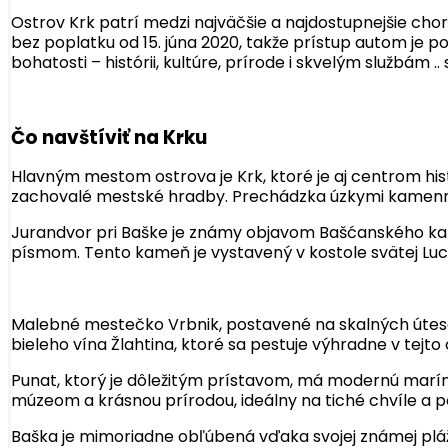
Ostrov Krk patrí medzi najväčšie a najdostupnejšie cho
bez poplatku od 15. júna 2020, takže prístup autom je po
bohatosti – histórii, kultúre, prírode i skvelým službám .. 
Čo navštíviť na Krku
Hlavným mestom ostrova je Krk, ktoré je aj centrom his
zachovalé mestské hradby. Prechádzka úzkymi kamenný
Jurandvor pri Baške je známy objavom Bašćanského kam
písmom. Tento kameň je vystavený v kostole svätej Luci
Malebné mestečko Vrbnik, postavené na skalných útesoch
bieleho vína Žlahtina, ktoré sa pestuje výhradne v tejto 
Punat, ktorý je dôležitým prístavom, má modernú marínu,
múzeom a krásnou prírodou, ideálny na tiché chvíle a po
Baška je mimoriadne obľúbená vďaka svojej známej pláži 