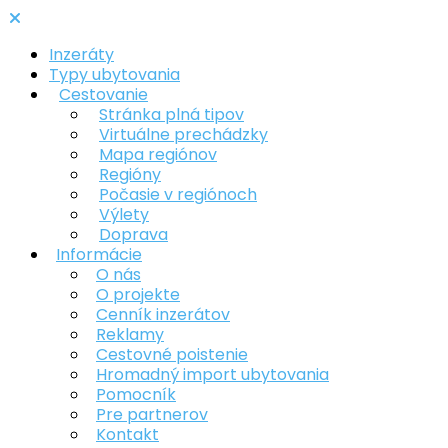
Inzeráty
Typy ubytovania
Cestovanie
Stránka plná tipov
Virtuálne prechádzky
Mapa regiónov
Regióny
Počasie v regiónoch
Výlety
Doprava
Informácie
O nás
O projekte
Cenník inzerátov
Reklamy
Cestovné poistenie
Hromadný import ubytovania
Pomocník
Pre partnerov
Kontakt