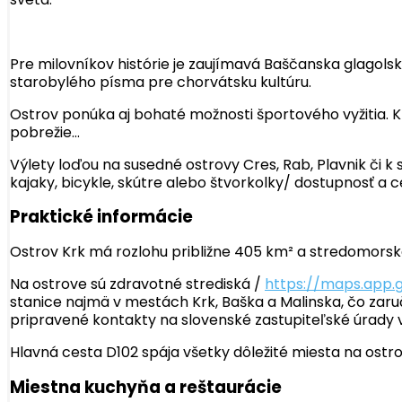
Pre milovníkov histórie je zaujímavá Baščanska glago
starobylého písma pre chorvátsku kultúru.
Ostrov ponúka aj bohaté možnosti športového vyžitia. Krk
pobrežie…
Výlety loďou na susedné ostrovy Cres, Rab, Plavnik či k
kajaky, bicykle, skútre alebo štvorkolky/ dostupnosť a c
Praktické informácie
Ostrov Krk má rozlohu približne 405 km² a stredomorsk
Na ostrove sú zdravotné strediská /
https://maps.app.
stanice najmä v mestách Krk, Baška a Malinska, čo zaru
pripravené kontakty na slovenské zastupiteľské úrady 
Hlavná cesta D102 spája všetky dôležité miesta na ostr
Miestna kuchyňa a reštaurácie