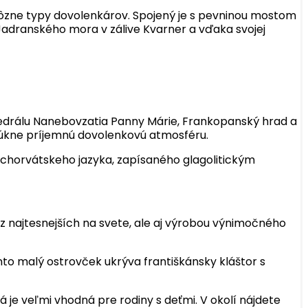
 rôzne typy dovolenkárov. Spojený je s pevninou mostom
i Jadranského mora v zálive Kvarner a vďaka svojej
atedrálu Nanebovzatia Panny Márie, Frankopanský hrad a
úkne príjemnú dovolenkovú atmosféru.
chorvátskeho jazyka, zapísaného glagolitickým
z najtesnejších na svete, ale aj výrobou výnimočného
nto malý ostrovček ukrýva františkánsky kláštor s
á je veľmi vhodná pre rodiny s deťmi. V okolí nájdete