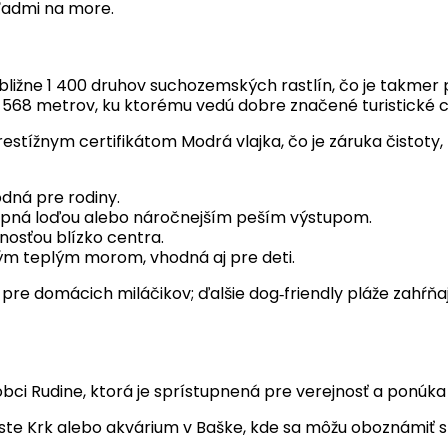
ľadmi na more.
ribližne 1 400 druhov suchozemských rastlín, čo je takmer 
68 metrov, ku ktorému vedú dobre značené turistické ch
ížnym certifikátom Modrá vlajka, čo je záruka čistoty, kv
odná pre rodiny.
upná loďou alebo náročnejším peším výstupom.
osťou blízko centra.
kým teplým morom, vhodná aj pre deti.
pre domácich miláčikov; ďalšie dog‑friendly pláže zahŕňa
i obci Rudine, ktorá je sprístupnená pre verejnosť a ponú
ste Krk alebo akvárium v Baške, kde sa môžu oboznámiť s