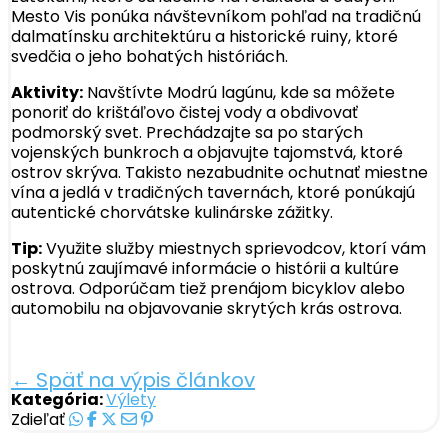
Mesto Vis ponúka návštevníkom pohľad na tradičnú
dalmatínsku architektúru a historické ruiny, ktoré
svedčia o jeho bohatých históriách.
Aktivity:
Navštívte Modrú lagúnu, kde sa môžete
ponoriť do krištáľovo čistej vody a obdivovať
podmorský svet. Prechádzajte sa po starých
vojenských bunkroch a objavujte tajomstvá, ktoré
ostrov skrýva. Takisto nezabudnite ochutnať miestne
vína a jedlá v tradičných tavernách, ktoré ponúkajú
autentické chorvátske kulinárske zážitky.
Tip:
Využite služby miestnych sprievodcov, ktorí vám
poskytnú zaujímavé informácie o histórii a kultúre
ostrova. Odporúčam tiež prenájom bicyklov alebo
automobilu na objavovanie skrytých krás ostrova.
← Späť na výpis článkov
Kategória:
Výlety
Zdieľať