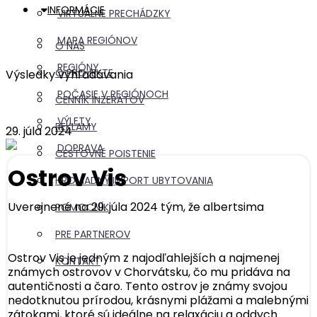
INFORMÁCIE
VIRTUÁLNE PRECHÁDZKY
MAPA REGIÓNOV
O NÁS
REGIÓNY
O PROJEKTE
Výsledky vyhľadávania
POČASIE V REGIÓNOCH
CENNÍK INZERÁTOV
VÝLETY
REKLAMY
29. júla 2024
DOPRAVA
CESTOVNÉ POISTENIE
Ostrov Vis
HROMADNÝ IMPORT UBYTOVANIA
Uverejnené na 29. júla 2024 tým, že
albertsima
POMOCNÍK
PRE PARTNEROV
Ostrov Vis je jedným z najodľahlejších a najmenej
KONTAKT
známych ostrovov v Chorvátsku, čo mu pridáva na
autentičnosti a čaro. Tento ostrov je známy svojou
nedotknutou prírodou, krásnymi plážami a malebnými
zátokami, ktoré sú ideálne na relaxáciu a oddych.