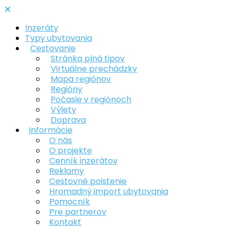
Inzeráty
Typy ubytovania
Cestovanie
Stránka plná tipov
Virtuálne prechádzky
Mapa regiónov
Regióny
Počasie v regiónoch
Výlety
Doprava
Informácie
O nás
O projekte
Cenník inzerátov
Reklamy
Cestovné poistenie
Hromadný import ubytovania
Pomocník
Pre partnerov
Kontakt