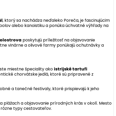
ál
, ktorý sa nachádza neďaleko Poreča, je fascinujúcim
rybolov alebo kanoistiku a ponúka úchvatné výhľady na
polostrova
poskytujú príležitosť na objavovanie
estne vinárne a olivové farmy ponúkajú ochutnávky a
úste miestne špeciality ako
istrijské tartufi
ntické chorvátske jedlá, ktoré sú pripravené z
obné a tanečné festivaly, ktoré prispievajú k jeho
na plážach a objavovanie prírodných krás v okolí. Mesto
 rôzne typy cestovateľov.