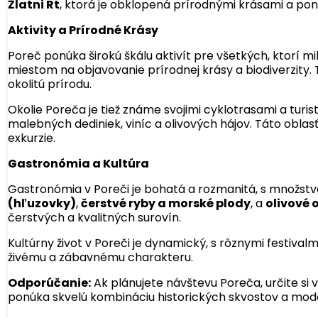
Žlatni Rt
, ktorá je obklopená prírodnými krásami a pon
Aktivity a Prírodné Krásy
Poreč ponúka širokú škálu aktivít pre všetkých, ktorí mi
miestom na objavovanie prírodnej krásy a biodiverzity.
okolitú prírodu.
Okolie Poreča je tiež známe svojimi cyklotrasami a turi
malebných dediniek, viníc a olivových hájov. Táto oblas
exkurzie.
Gastronómia a Kultúra
Gastronómia v Poreči je bohatá a rozmanitá, s množstvom
(hľuzovky)
,
čerstvé ryby a morské plody
, a
olivové o
čerstvých a kvalitných surovín.
Kultúrny život v Poreči je dynamický, s rôznymi festival
živému a zábavnému charakteru.
Odporúčanie:
Ak plánujete návštevu Poreča, určite si 
ponúka skvelú kombináciu historických skvostov a mode