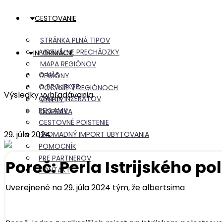
CESTOVANIE
STRÁNKA PLNÁ TIPOV
VIRTUÁLNE PRECHÁDZKY
INFORMÁCIE
MAPA REGIÓNOV
O NÁS
REGIÓNY
O PROJEKTE
POČASIE V REGIÓNOCH
Výsledky vyhľadávania
CENNÍK INZERÁTOV
VÝLETY
REKLAMY
DOPRAVA
CESTOVNÉ POISTENIE
29. júla 2024
HROMADNÝ IMPORT UBYTOVANIA
POMOCNÍK
PRE PARTNEROV
Poreč: Perla Istrijského po
KONTAKT
Uverejnené na 29. júla 2024 tým, že
albertsima