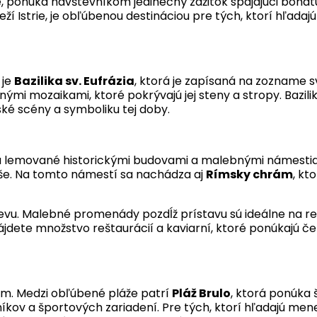
e, ponúka návštevníkom jedinečný zážitok spájajúci bohatú 
Istrie, je obľúbenou destináciou pre tých, ktorí hľada
 je
Bazilika sv. Eufrázia
, ktorá je zapísaná na zozname
ernými mozaikami, ktoré pokrývajú jej steny a stropy. Baz
ské scény a symboliku tej doby.
é sú lemované historickými budovami a malebnými námesti
íše. Na tomto námestí sa nachádza aj
Rímsky chrám
, kt
števu. Malebné promenády pozdĺž prístavu sú ideálne na 
nájdete množstvo reštaurácií a kaviarní, ktoré ponúkajú če
om. Medzi obľúbené pláže patrí
Pláž Brulo
, ktorá ponúka 
níkov a športových zariadení. Pre tých, ktorí hľadajú men