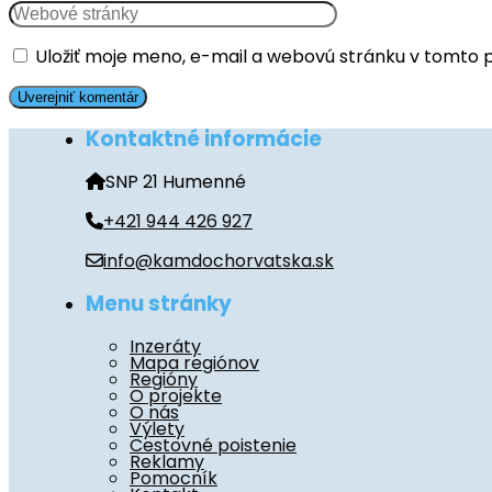
Uložiť moje meno, e-mail a webovú stránku v tomto 
Kontaktné informácie
SNP 21 Humenné
+421 944 426 927
info@kamdochorvatska.sk
Menu stránky
Inzeráty
Mapa regiónov
Regióny
O projekte
O nás
Výlety
Cestovné poistenie
Reklamy
Pomocník