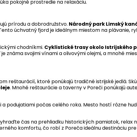
úka pokojné prostredie na relaxáciu.
lujú prírodu a dobrodružstvo.
Národný park Limský kan
 Tento úchvatný fjord je ideálnym miestom na plávanie, 
stickými chodníkmi.
Cyklistické trasy okolo Istrijského 
ť je známa svojimi vínami a olivovými olejmi, a mnohé mi
 reštaurácií, ktoré ponúkajú tradičné istrijské jedlá. Sk
leje
. Mnohé reštaurácie a taverny v Poreči ponúkajú aute
mi a podujatiami počas celého roka. Mesto hostí rôzne hud
vyhraďte čas na prehliadku historických pamiatok, relax 
rného komfortu, čo robí z Poreča ideálnu destináciu pre