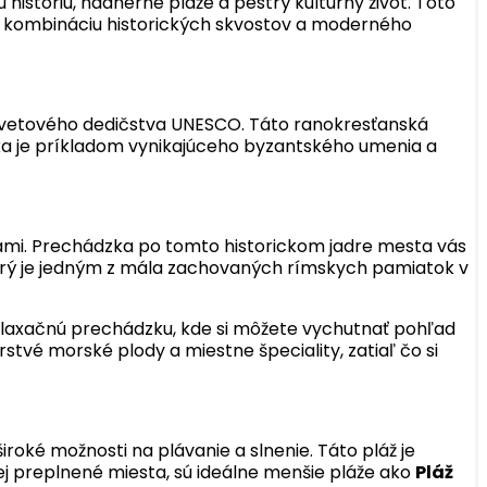
históriu, nádherné pláže a pestrý kultúrny život. Toto
jú kombináciu historických skvostov a moderného
 svetového dedičstva UNESCO. Táto ranokresťanská
ilika je príkladom vynikajúceho byzantského umenia a
ami. Prechádzka po tomto historickom jadre mesta vás
orý je jedným z mála zachovaných rímskych pamiatok v
relaxačnú prechádzku, kde si môžete vychutnať pohľad
rstvé morské plody a miestne špeciality, zatiaľ čo si
široké možnosti na plávanie a slnenie. Táto pláž je
ej preplnené miesta, sú ideálne menšie pláže ako
Pláž