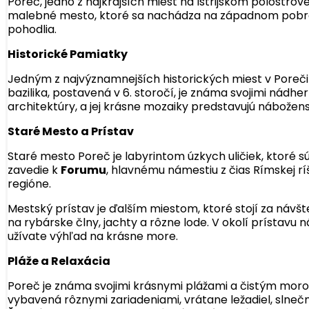
Poreč, jedno z najkrajších miest na Istrijskom polostrov
malebné mesto, ktoré sa nachádza na západnom pobreží 
pohodlia.
Historické Pamiatky
Jedným z najvýznamnejších historických miest v Poreči
bazilika, postavená v 6. storočí, je známa svojimi nádh
architektúry, a jej krásne mozaiky predstavujú nábožen
Staré Mesto a Prístav
Staré mesto Poreč je labyrintom úzkych uličiek, ktor
zavedie k
Forumu
, hlavnému námestiu z čias Rímskej r
regióne.
Mestský prístav je ďalším miestom, ktoré stojí za náv
na rybárske člny, jachty a rôzne lode. V okolí prístavu 
užívate výhľad na krásne more.
Pláže a Relaxácia
Poreč je známa svojimi krásnymi plážami a čistým mor
vybavená rôznymi zariadeniami, vrátane ležadiel, slneč