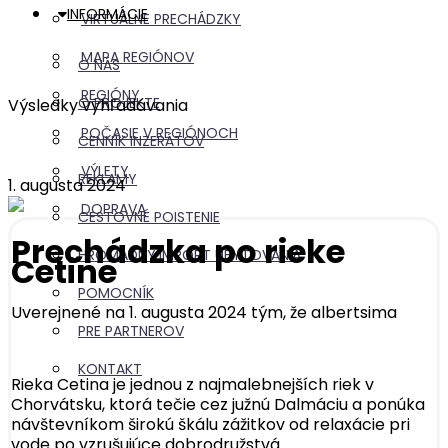
INFORMÁCIE
VIRTUÁLNE PRECHÁDZKY
MAPA REGIÓNOV
O NÁS
REGIÓNY
O PROJEKTE
Výsledky vyhľadávania
POČASIE V REGIÓNOCH
CENNÍK INZERÁTOV
VÝLETY
REKLAMY
1. augusta 2024
DOPRAVA
CESTOVNÉ POISTENIE
Prechádzka po rieke
HROMADNÝ IMPORT UBYTOVANIA
Cetine
POMOCNÍK
Uverejnené na 1. augusta 2024 tým, že
albertsima
PRE PARTNEROV
KONTAKT
Rieka Cetina je jednou z najmalebnejších riek v
Chorvátsku, ktorá tečie cez južnú Dalmáciu a ponúka
návštevníkom širokú škálu zážitkov od relaxácie pri
vode po vzrušujúce dobrodružstvá.