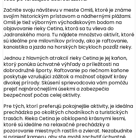
Začnite svoju návštevu v meste Omiš, ktoré je známe
svojím historickým prístavom a nádhernými plážami.
Omiš je tiež výborným východiskovým bodom na
objavovanie rieky Cetina, ktorá sa tu vlieva do
Jadranského mora. Tu nájdete množstvo aktivít, ktoré
sú ideálne pre milovníkov prírody, ako je raftovanie,
kanoistika a jazda na horských bicykloch pozdĺž rieky.
Jednou z hlavných atrakcií rieky Cetina je jej kaňon,
ktorý ponúka úchvatné výhľady a príležitosti na
dobrodružné športy. Raftovanie po riečnom kaňone
poskytuje vzrušujúci zážitok a možnosť objaviť krásy
divokej prírody. Skúsení sprievodcovia vám pomôžu
prejsť najnáročnejšími úsekmi a zabezpečia
bezpečnosť počas celej aktivity.
Pre tých, ktorí preferujú pokojnejšie aktivity, je ideálna
prechádzka po okolitých chodníkoch a turistických
trasách. Rieka Cetina je obklopená krásnymi lesmi,
ktoré sú ideálne na relaxačné prechádzky a
pozorovanie miestnych rastlín a zvierat. Nezabudnite
si priniesť kameru, aby ste mohli zachytiť úchvatné