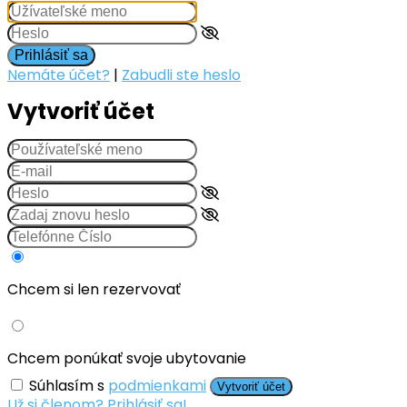
Prihlásiť sa
Nemáte účet?
|
Zabudli ste heslo
Vytvoriť účet
Chcem si len rezervovať
Chcem ponúkať svoje ubytovanie
Súhlasím s
podmienkami
Vytvoriť účet
Už si členom? Prihlásiť sa!