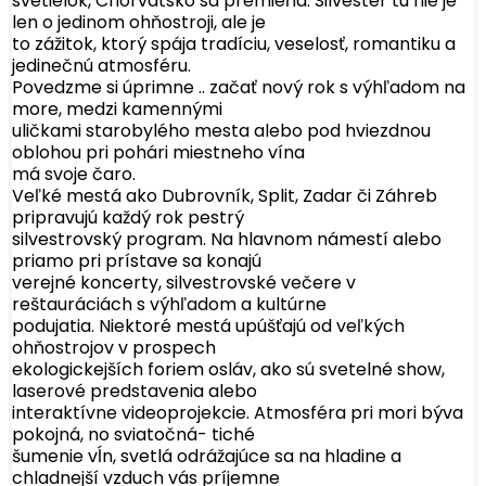
svetielok, Chorvátsko sa premieňa. Silvester tu nie je
len o jedinom ohňostroji, ale je
to zážitok, ktorý spája tradíciu, veselosť, romantiku a
jedinečnú atmosféru.
Povedzme si úprimne .. začať nový rok s výhľadom na
more, medzi kamennými
uličkami starobylého mesta alebo pod hviezdnou
oblohou pri pohári miestneho vína
má svoje čaro.
Veľké mestá ako Dubrovník, Split, Zadar či Záhreb
pripravujú každý rok pestrý
silvestrovský program. Na hlavnom námestí alebo
priamo pri prístave sa konajú
verejné koncerty, silvestrovské večere v
reštauráciách s výhľadom a kultúrne
podujatia. Niektoré mestá upúšťajú od veľkých
ohňostrojov v prospech
ekologickejších foriem osláv, ako sú svetelné show,
laserové predstavenia alebo
interaktívne videoprojekcie. Atmosféra pri mori býva
pokojná, no sviatočná- tiché
šumenie vĺn, svetlá odrážajúce sa na hladine a
chladnejší vzduch vás príjemne