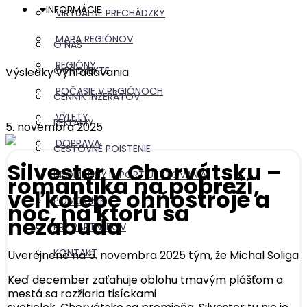
INFORMÁCIE
VIRTUÁLNE PRECHÁDZKY
MAPA REGIÓNOV
O NÁS
REGIÓNY
O PROJEKTE
Výsledky vyhľadávania
POČASIE V REGIÓNOCH
CENNÍK INZERÁTOV
VÝLETY
REKLAMY
5. novembra 2025
DOPRAVA
CESTOVNÉ POISTENIE
Silvester v Chorvátsku –
HROMADNÝ IMPORT UBYTOVANIA
romantika na pobreží,
veľkolepé ohňostroje a
POMOCNÍK
noc, na ktorú sa
nezabúda
PRE PARTNEROV
KONTAKT
Uverejnené na 5. novembra 2025 tým, že
Michal Soliga
Keď december zaťahuje oblohu tmavým plášťom a
mestá sa rozžiaria tisíckami