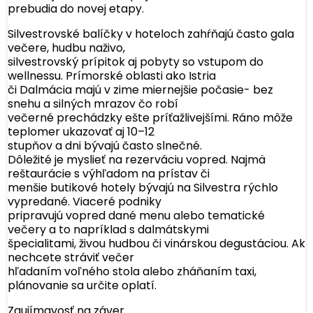
prebudia do novej etapy.
Silvestrovské balíčky v hoteloch zahŕňajú často gala
večere, hudbu naživo,
silvestrovský prípitok aj pobyty so vstupom do
wellnessu. Prímorské oblasti ako Istria
či Dalmácia majú v zime miernejšie počasie- bez
snehu a silných mrazov čo robí
večerné prechádzky ešte príťažlivejšími. Ráno môže
teplomer ukazovať aj 10–12
stupňov a dni bývajú často slnečné.
Dôležité je myslieť na rezerváciu vopred. Najmä
reštaurácie s výhľadom na prístav či
menšie butikové hotely bývajú na Silvestra rýchlo
vypredané. Viaceré podniky
pripravujú vopred dané menu alebo tematické
večery a to napríklad s dalmátskymi
špecialitami, živou hudbou či vinárskou degustáciou. Ak
nechcete stráviť večer
hľadaním voľného stola alebo zháňaním taxi,
plánovanie sa určite oplatí.
Zaujímavosť na záver