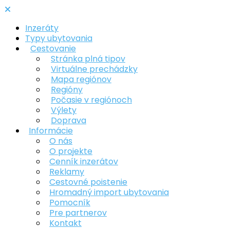
Inzeráty
Typy ubytovania
Cestovanie
Stránka plná tipov
Virtuálne prechádzky
Mapa regiónov
Regióny
Počasie v regiónoch
Výlety
Doprava
Informácie
O nás
O projekte
Cenník inzerátov
Reklamy
Cestovné poistenie
Hromadný import ubytovania
Pomocník
Pre partnerov
Kontakt