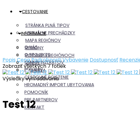
CESTOVANIE
STRÁNKA PLNÁ TIPOV
VIRTUÁLNE PRECHÁDZKY
INFORMÁCIE
MAPA REGIÓNOV
O NÁS
REGIÓNY
O PROJEKTE
POČASIE V REGIÓNOCH
Popis
Cena
Podrobnosti
Vybavenie
Dostupnosť
Recenzi
CENNÍK INZERÁTOV
VÝLETY
Zobraziť všetkých 7 fotiek
REKLAMY
DOPRAVA
CESTOVNÉ POISTENIE
Výsledky vyhľadávania
HROMADNÝ IMPORT UBYTOVANIA
POMOCNÍK
PRE PARTNEROV
Test 12
KONTAKT