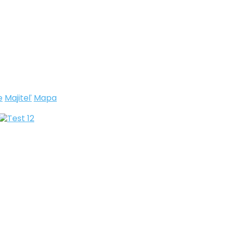
e
Majiteľ
Mapa