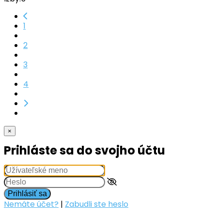
1
2
3
4
×
Prihláste sa do svojho účtu
Prihlásiť sa
Nemáte účet?
|
Zabudli ste heslo