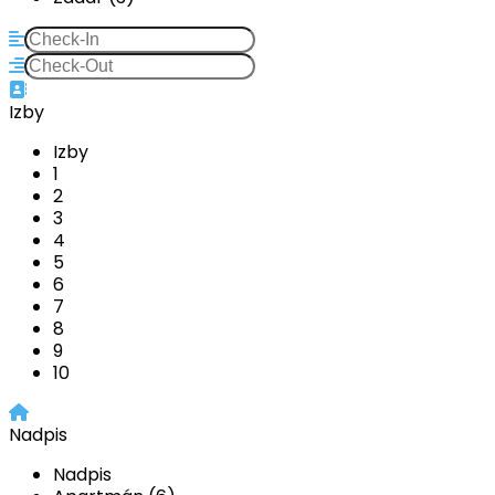
Izby
Izby
1
2
3
4
5
6
7
8
9
10
Nadpis
Nadpis