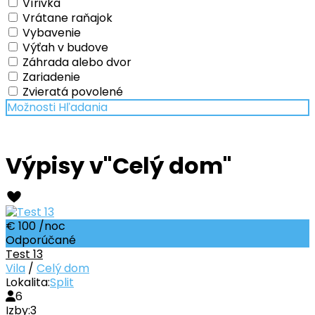
Vírivka
Vrátane raňajok
Vybavenie
Výťah v budove
Záhrada alebo dvor
Zariadenie
Zvieratá povolené
Možnosti Hľadania
Výpisy v"Celý dom"
€ 100
/noc
Odporúčané
Test 13
Vila
/
Celý dom
Lokalita:
Split
6
Izby:
3