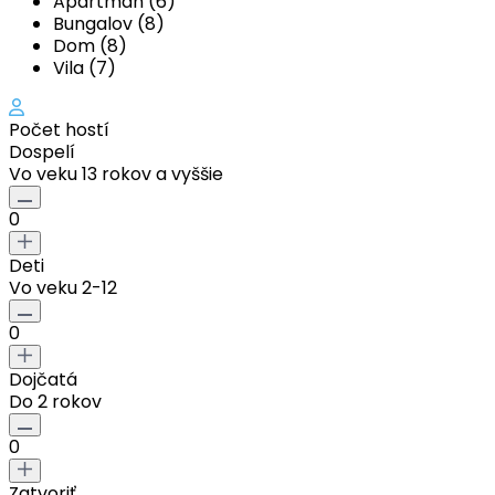
Apartmán (6)
Bungalov (8)
Dom (8)
Vila (7)
Počet hostí
Dospelí
Vo veku 13 rokov a vyššie
0
Deti
Vo veku 2-12
0
Dojčatá
Do 2 rokov
0
Zatvoriť