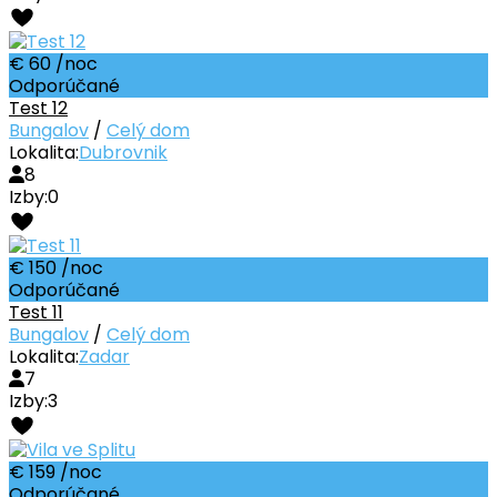
€ 60
/noc
Odporúčané
Test 12
Bungalov
/
Celý dom
Lokalita:
Dubrovnik
8
Izby:
0
€ 150
/noc
Odporúčané
Test 11
Bungalov
/
Celý dom
Lokalita:
Zadar
7
Izby:
3
€ 159
/noc
Odporúčané