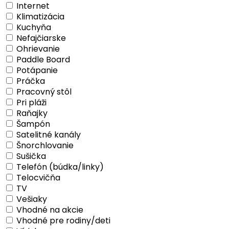
Internet
Klimatizácia
Kuchyňa
Nefajčiarske
Ohrievanie
Paddle Board
Potápanie
Práčka
Pracovný stôl
Pri pláži
Raňajky
Šampón
Satelitné kanály
Šnorchlovanie
Sušička
Telefón (búdka/linky)
Telocvičňa
TV
Vešiaky
Vhodné na akcie
Vhodné pre rodiny/deti