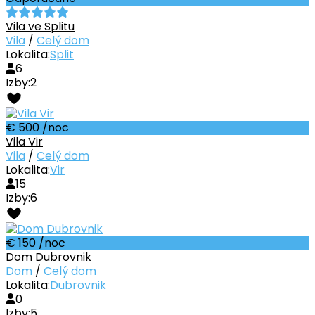
Vila ve Splitu
Vila
/
Celý dom
Lokalita:
Split
6
Izby:
2
€ 500
/noc
Vila Vir
Vila
/
Celý dom
Lokalita:
Vir
15
Izby:
6
€ 150
/noc
Dom Dubrovnik
Dom
/
Celý dom
Lokalita:
Dubrovnik
0
Izby:
5