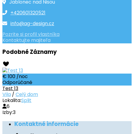
Jablonec nad Nisou
+420601320521
info@ag-design.cz
Pozrite si profil vlastníka
Kontaktujte majiteľa
Podobné Záznamy
€ 100
/noc
Odporúčané
Test 13
Vila
/
Celý dom
Lokalita:
Split
6
Izby:
3
Kontaktné informácie