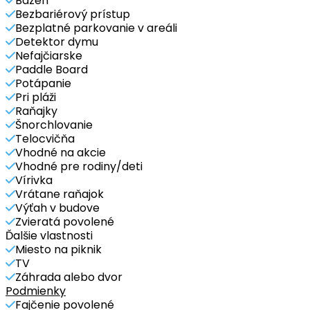
Bazén
Bezbariérový prístup
Bezplatné parkovanie v areáli
Detektor dymu
Nefajčiarske
Paddle Board
Potápanie
Pri pláži
Raňajky
Šnorchlovanie
Telocvičňa
Vhodné na akcie
Vhodné pre rodiny/deti
Vírivka
Vrátane raňajok
Výťah v budove
Zvieratá povolené
Ďalšie vlastnosti
Miesto na piknik
TV
Záhrada alebo dvor
Podmienky
Fajčenie povolené