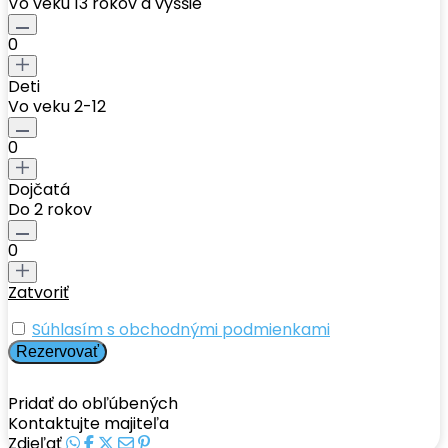
Vo veku 13 rokov a vyššie
0
Deti
Vo veku 2-12
0
Dojčatá
Do 2 rokov
0
Zatvoriť
Súhlasím s obchodnými podmienkami
Pridať do obľúbených
Kontaktujte majiteľa
Zdieľať