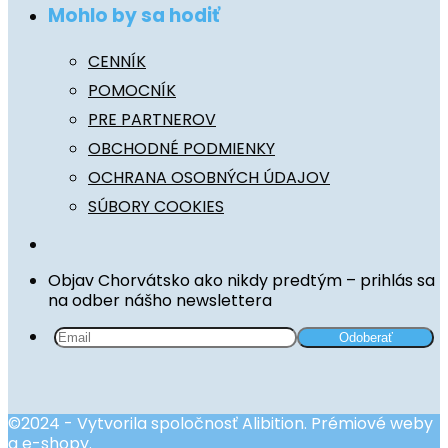
Mohlo by sa hodiť
CENNÍK
POMOCNÍK
PRE PARTNEROV
OBCHODNÉ PODMIENKY
OCHRANA OSOBNÝCH ÚDAJOV
SÚBORY COOKIES
Objav Chorvátsko ako nikdy predtým – prihlás sa
na odber nášho newslettera
©2024 - Vytvorila spoločnosť Alibition. Prémiové weby
a e-shopy.