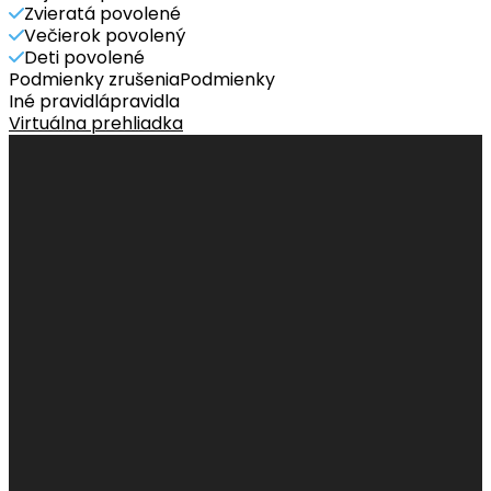
Zvieratá povolené
Večierok povolený
Deti povolené
Podmienky zrušenia
Podmienky
Iné pravidlá
pravidla
Virtuálna prehliadka