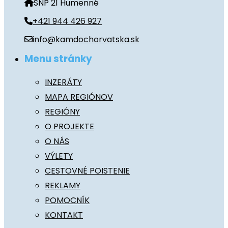
SNP 21 Humenné
+421 944 426 927
info@kamdochorvatska.sk
Menu stránky
INZERÁTY
MAPA REGIÓNOV
REGIÓNY
O PROJEKTE
O NÁS
VÝLETY
CESTOVNÉ POISTENIE
REKLAMY
POMOCNÍK
KONTAKT