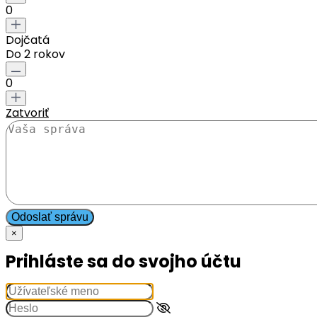
0
Dojčatá
Do 2 rokov
0
Zatvoriť
Odoslať správu
×
Prihláste sa do svojho účtu