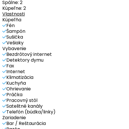
Spálne:
2
Kúpeľne:
2
Vlastnosti
Kúpeľňa
Fén
Šampón
Sušička
Vešiaky
Vybavenie
Bezdrôtový internet
Detektory dymu
Fax
Internet
Klimatizácia
Kuchyňa
Ohrievanie
Práčka
Pracovný stôl
Satelitné kanály
Telefón (búdka/linky)
Zariadenie
Bar / Reštaurácia