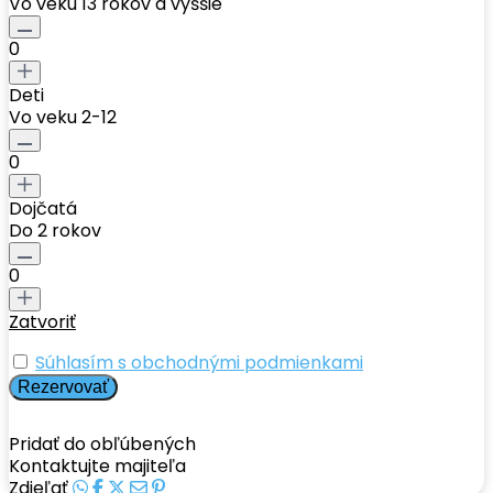
Vo veku 13 rokov a vyššie
0
Deti
Vo veku 2-12
0
Dojčatá
Do 2 rokov
0
Zatvoriť
Súhlasím s obchodnými podmienkami
Pridať do obľúbených
Kontaktujte majiteľa
Zdieľať