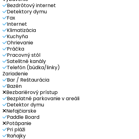
Bezdrôtový internet
Detektory dymu
Fax
Internet
Klimatizácia
Kuchyňa
Ohrievanie
Práčka
Pracovný stôl
Satelitné kanály
Telefón (búdka/linky)
Zariadenie
Bar / Reštaurácia
Bazén
Bezbariérový prístup
Bezplatné parkovanie v areáli
Detektor dymu
Nefajčiarske
Paddle Board
Potápanie
Pri pláži
Raňajky