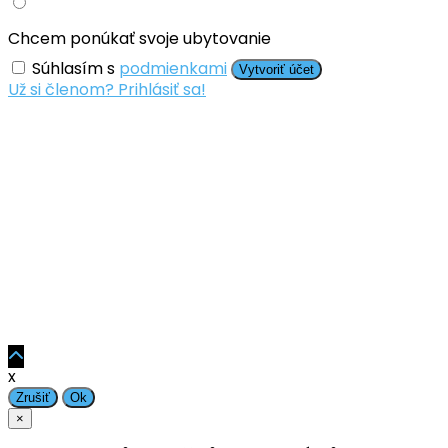
Chcem ponúkať svoje ubytovanie
Súhlasím s
podmienkami
Vytvoriť účet
Už si členom? Prihlásiť sa!
x
Zrušiť
Ok
×