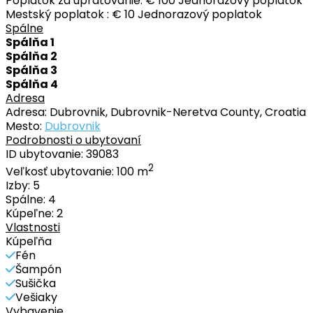
Poplatok za upratovanie:
€ 100 Jednorazový poplatok
Mestský poplatok :
€ 10 Jednorazový poplatok
Spálne
Spálňa 1
Spálňa 2
Spálňa 3
Spálňa 4
Adresa
Adresa:
Dubrovnik, Dubrovnik-Neretva County, Croatia
Mesto:
Dubrovnik
Podrobnosti o ubytovaní
ID ubytovanie:
39083
2
Veľkosť ubytovanie:
100 m
Izby:
5
Spálne:
4
Kúpeľne:
2
Vlastnosti
Kúpeľňa
Fén
Šampón
Sušička
Vešiaky
Vybavenie