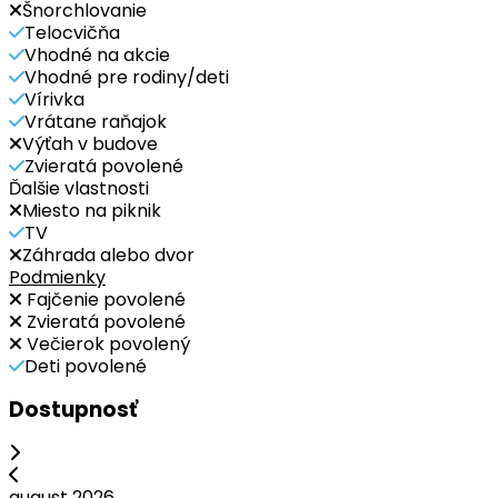
Šnorchlovanie
Telocvičňa
Vhodné na akcie
Vhodné pre rodiny/deti
Vírivka
Vrátane raňajok
Výťah v budove
Zvieratá povolené
Ďalšie vlastnosti
Miesto na piknik
TV
Záhrada alebo dvor
Podmienky
Fajčenie povolené
Zvieratá povolené
Večierok povolený
Deti povolené
Dostupnosť
august 2026