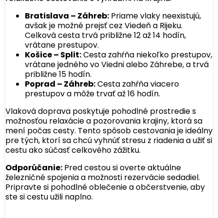
Bratislava – Záhreb:
Priame vlaky neexistujú,
avšak je možné prejsť cez Viedeň a Rijeku.
Celková cesta trvá približne 12 až 14 hodín,
vrátane prestupov.
Košice – Split:
Cesta zahŕňa niekoľko prestupov,
vrátane jedného vo Viedni alebo Záhrebe, a trvá
približne 15 hodín.
Poprad – Záhreb:
Cesta zahŕňa viacero
prestupov a môže trvať až 16 hodín.
Vlaková doprava poskytuje pohodlné prostredie s
možnosťou relaxácie a pozorovania krajiny, ktorá sa
mení počas cesty. Tento spôsob cestovania je ideálny
pre tých, ktorí sa chcú vyhnúť stresu z riadenia a užiť si
cestu ako súčasť celkového zážitku.
Odporúčanie:
Pred cestou si overte aktuálne
železničné spojenia a možnosti rezervácie sedadiel.
Pripravte si pohodlné oblečenie a občerstvenie, aby
ste si cestu užili naplno.