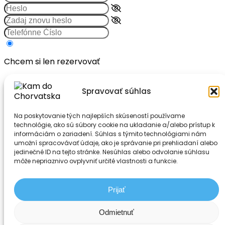
Chcem si len rezervovať
Spravovať súhlas
Chcem ponúkať svoje ubytovanie
Súhlasím s
podmienkami
Na poskytovanie tých najlepších skúseností používame
technológie, ako sú súbory cookie na ukladanie a/alebo prístup k
Vytvoriť účet
informáciám o zariadení. Súhlas s týmito technológiami nám
Už si členom? Prihlásiť sa!
umožní spracovávať údaje, ako je správanie pri prehliadaní alebo
jedinečné ID na tejto stránke. Nesúhlas alebo odvolanie súhlasu
môže nepriaznivo ovplyvniť určité vlastnosti a funkcie.
Prijať
Odmietnuť