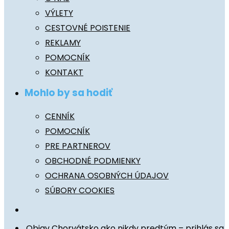
VÝLETY
CESTOVNÉ POISTENIE
REKLAMY
POMOCNÍK
KONTAKT
Mohlo by sa hodiť
CENNÍK
POMOCNÍK
PRE PARTNEROV
OBCHODNÉ PODMIENKY
OCHRANA OSOBNÝCH ÚDAJOV
SÚBORY COOKIES
Objav Chorvátsko ako nikdy predtým – prihlás sa