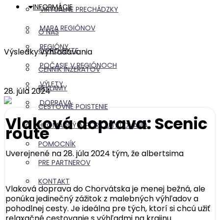
INFORMÁCIE
VIRTUÁLNE PRECHÁDZKY
MAPA REGIÓNOV
O NÁS
REGIÓNY
O PROJEKTE
Výsledky vyhľadávania
POČASIE V REGIÓNOCH
CENNÍK INZERÁTOV
VÝLETY
REKLAMY
28. júla 2024
DOPRAVA
CESTOVNÉ POISTENIE
Vlaková doprava: Scenic
HROMADNÝ IMPORT UBYTOVANIA
route
POMOCNÍK
Uverejnené na 28. júla 2024 tým, že
albertsima
PRE PARTNEROV
KONTAKT
Vlaková doprava do Chorvátska je menej bežná, ale
ponúka jedinečný zážitok z malebných výhľadov a
pohodlnej cesty. Je ideálna pre tých, ktorí si chcú užiť
relaxačné cestovanie s výhľadmi na krajinu.