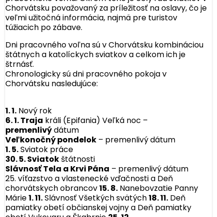
Chorvátsku považovaný za príležitosť na oslavy, čo je
veľmi užitočná informácia, najmä pre turistov
túžiacich po zábave.
Dni pracovného voľna sú v Chorvátsku kombináciou
štátnych a katolíckych sviatkov a celkom ich je
štrnásť.
Chronologicky sú dni pracovného pokoja v
Chorvátsku nasledujúce:
1. 1.
Nový rok
6. 1. Traja
králi (Epifania) Veľká noc –
premenlivý
dátum
Veľkonočný pondelok
– premenlivý dátum
1. 5.
Sviatok práce
30. 5. Sviatok
štátnosti
Slávnosť Tela a Krvi Pána
– premenlivý dátum
25. víťazstvo a vlastenecké vďačnosti a Deň
chorvátskych obrancov
15. 8.
Nanebovzatie Panny
Márie
1. 11.
Slávnosť Všetkých svätých
18. 11.
Deň
pamiatky obetí občianskej vojny a Deň pamiatky