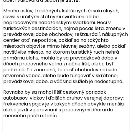
obetí Vukovaru a Škabrnje
25. 12.
Mnoho osláv, tradičných, kultúrnych či sakrálnych,
súvisí s určitými štátnymi sviatkami alebo
nepracovnými náboženskými sviatkami. Hoci v
turistických destináciách, najmä počas leta, zmenu v
prevádzkovej dobe obchodov, reštaurácií, nákupných
centier atď. nepocítite, pokiaľ sa na takýchto
miestach objavíte mimo hlavnej sezóny, alebo pokiaľ
navštívite miesto, na ktorom turistický ruch nehrá
primárnu úlohu, mohla by sa prevádzková doba v
dňoch pracovného voľna značne líšiť, alebo byť
podobná. To znamená, že časť obchodov nebude
otvorená vôbec, alebo bude fungovať v skrátenej
prevádzkovej dobe, a väčšina služieb je nedostupná.
Rovnako by sa mohol líšiť cestovný poriadok
autobusov, vlakov i ďalších druhov verejnej dopravy;
frekvencia spojov je v takých dňoch obvykle menšia,
alebo jazdí v porovnaní s pracovnými dňami do
menšieho počtu staníc.