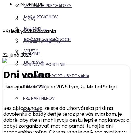
INFORMÁCIE
VIRTUÁLNE PRECHÁDZKY
MAPA REGIÓNOV
O NÁS
REGIÓNY
O PROJEKTE
Výsledky vyhľadávania
POČASIE V REGIÓNOCH
CENNÍK INZERÁTOV
VÝLETY
REKLAMY
22. júna 2025
DOPRAVA
CESTOVNÉ POISTENIE
Dni voľna
HROMADNÝ IMPORT UBYTOVANIA
Uverejnené na 22. júna 2025 tým, že
Michal Soliga
POMOCNÍK
PRE PARTNEROV
Bez ohľadu na to, že ste do Chorvátska prišli na
KONTAKT
dovolenku a každý deň je teraz pre vás sviatkom, je
dobré, aby ste si mohli svoju cestu lepšie naplánovať a
pobyt zorganizovať, mať na pamäti tunajšie dni
pracovného voľna. Okrem toho je celý rad sviatkov v