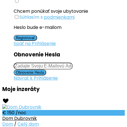
Chcem ponúkať svoje ubytovanie
Súhlasím s
podmienkami
Heslo bude e-mailom
Registrovať
Späť na Prihlásenie
Obnovenie Hesla
Obnovenie Hesla
Návrat k Prihlásenie
Moje inzeráty
€ 150
/noc
Dom Dubrovnik
Dom
/
Celý dom