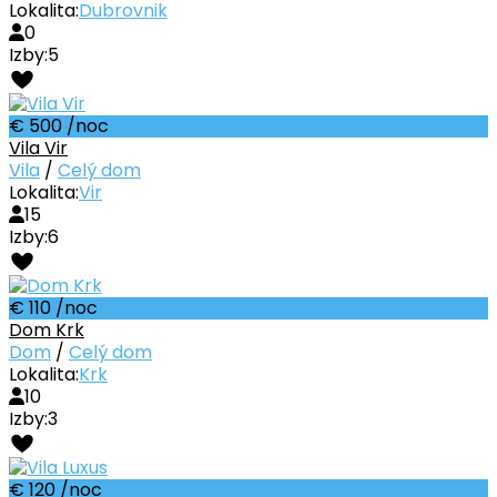
Lokalita:
Dubrovnik
0
Izby:
5
€ 500
/noc
Vila Vir
Vila
/
Celý dom
Lokalita:
Vir
15
Izby:
6
€ 110
/noc
Dom Krk
Dom
/
Celý dom
Lokalita:
Krk
10
Izby:
3
€ 120
/noc