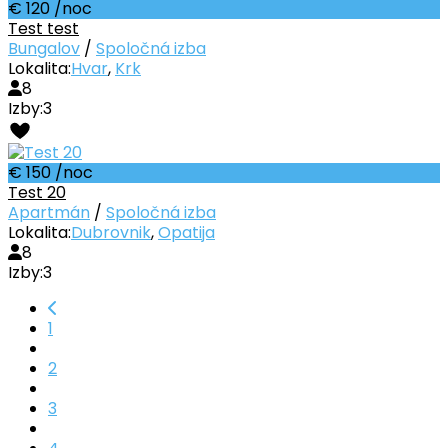
€ 120
/noc
Test test
Bungalov
/
Spoločná izba
Lokalita:
Hvar
,
Krk
8
Izby:
3
€ 150
/noc
Test 20
Apartmán
/
Spoločná izba
Lokalita:
Dubrovnik
,
Opatija
8
Izby:
3
1
2
3