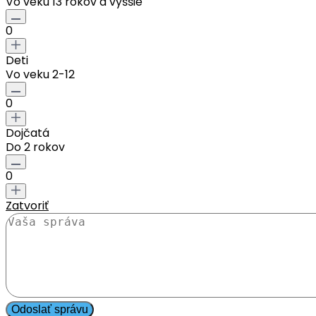
Vo veku 13 rokov a vyššie
0
Deti
Vo veku 2-12
0
Dojčatá
Do 2 rokov
0
Zatvoriť
Odoslať správu