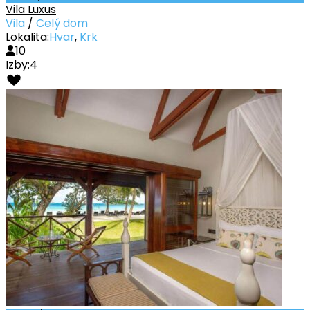
Vila Luxus
Vila
/
Celý dom
Lokalita:
Hvar
,
Krk
10
Izby:
4