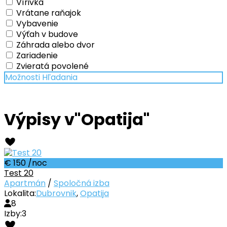
Vírivka
Vrátane raňajok
Vybavenie
Výťah v budove
Záhrada alebo dvor
Zariadenie
Zvieratá povolené
Možnosti Hľadania
Výpisy v"Opatija"
€ 150
/noc
Test 20
Apartmán
/
Spoločná izba
Lokalita:
Dubrovnik
,
Opatija
8
Izby:
3