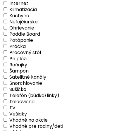
Internet
Klimatizácia
Kuchyňa
Nefajčiarske
Ohrievanie
Paddle Board
Potápanie
Práčka
Pracovný stôl
Pri pláži
Raňajky
Šampón
Satelitné kanály
Šnorchlovanie
Sušička
Telefón (búdka/linky)
Telocvičňa
TV
Vešiaky
Vhodné na akcie
Vhodné pre rodiny/deti