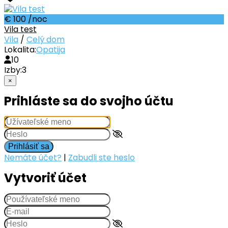
€ 100
/noc
Vila test
Vila
/
Celý dom
Lokalita:
Opatija
10
Izby:
3
×
Prihláste sa do svojho účtu
Prihlásiť sa
Nemáte účet?
|
Zabudli ste heslo
Vytvoriť účet