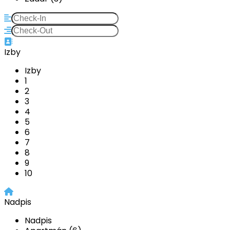
Izby
Izby
1
2
3
4
5
6
7
8
9
10
Nadpis
Nadpis