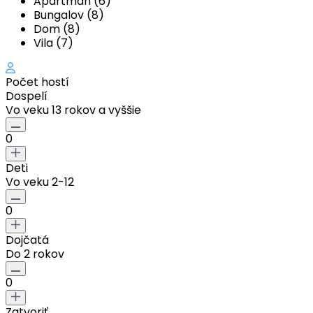
Apartmán (6)
Bungalov (8)
Dom (8)
Vila (7)
Počet hostí
Dospelí
Vo veku 13 rokov a vyššie
0
Deti
Vo veku 2-12
0
Dojčatá
Do 2 rokov
0
Zatvoriť