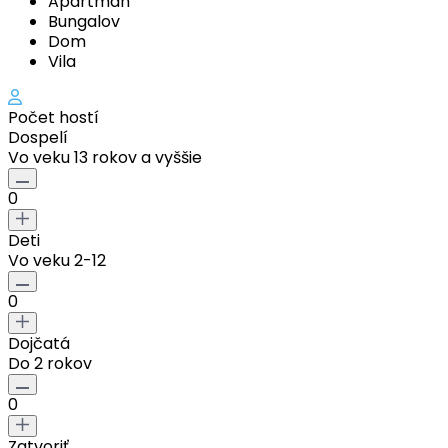
Apartmán
Bungalov
Dom
Vila
Počet hostí
Dospelí
Vo veku 13 rokov a vyššie
0
Deti
Vo veku 2-12
0
Dojčatá
Do 2 rokov
0
Zatvoriť