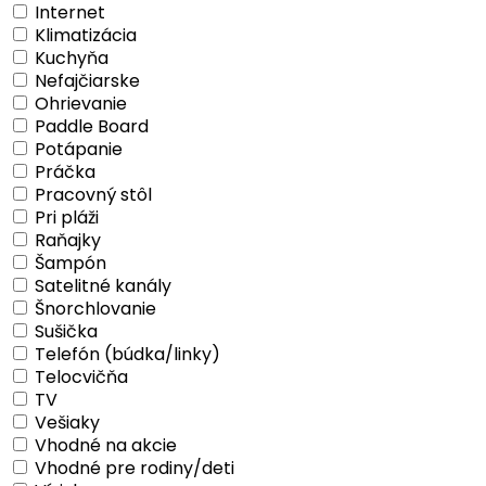
Internet
Klimatizácia
Kuchyňa
Nefajčiarske
Ohrievanie
Paddle Board
Potápanie
Práčka
Pracovný stôl
Pri pláži
Raňajky
Šampón
Satelitné kanály
Šnorchlovanie
Sušička
Telefón (búdka/linky)
Telocvičňa
TV
Vešiaky
Vhodné na akcie
Vhodné pre rodiny/deti