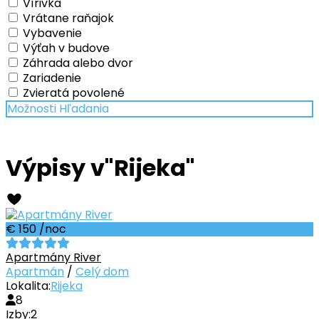
Vírivka
Vrátane raňajok
Vybavenie
Výťah v budove
Záhrada alebo dvor
Zariadenie
Zvieratá povolené
Možnosti Hľadania
Výpisy v"Rijeka"
€ 150
/noc
Apartmány River
Apartmán
/
Celý dom
Lokalita:
Rijeka
8
Izby:
2