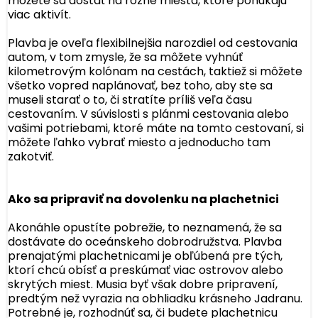
môžete sa dostať na rôzne miesta, ktoré ponúkajú
viac aktivít.
Plavba je oveľa flexibilnejšia narozdiel od cestovania
autom, v tom zmysle, že sa môžete vyhnúť
kilometrovým kolónam na cestách, taktiež si môžete
všetko vopred naplánovať, bez toho, aby ste sa
museli starať o to, či stratíte príliš veľa času
cestovaním. V súvislosti s plánmi cestovania alebo
vašimi potriebami, ktoré máte na tomto cestovaní, si
môžete ľahko vybrať miesto a jednoducho tam
zakotviť.
Ako sa pripraviť na dovolenku na plachetnici
Akonáhle opustíte pobrežie, to neznamená, že sa
dostávate do oceánskeho dobrodružstva. Plavba
prenajatými plachetnicami je obľúbená pre tých,
ktorí chcú obísť a preskúmať viac ostrovov alebo
skrytých miest. Musia byť však dobre pripravení,
predtým než vyrazia na obhliadku krásneho Jadranu.
Potrebné je, rozhodnúť sa, či budete plachetnicu