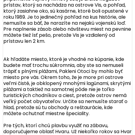
prístav, ktorý sa nachádza na ostrove Vis, a pohľad,
ktorý zasiahne oko, sú kasárne, ktoré boli opustené v
roku 1989. Je to jedinečný pohľad na kus histórie, ale
nemusíte sa báť, že narazíte na nejakú vojenskú loď.
Pre naplnenie zásob alebo návštevu miest na pevnine
môžete tiež ísť pešo, pretože Vis je vzdialený od
prístavu len 2 km.
Ak hľadáte miesto, ktoré je vhodné na kúpanie, kde
budete mať trochu súkromnia, aby ste sa nemuseli
trápiť s plnými plážami, Pakleni Otoci by mohlo byť
miesto pre vás. Okrem toho, že je more pri ostrove
veľmi čisté, je obklopený mnohými lagúnami, skrytými
plážami a taktiež na samotnej pôde nie je toľko
turistických chodníkov a ciest, pretože ostrov nemá
veľký počet obyvateľov. Určite sa nemusíte starať o
hlad, pretože sú tu obchody a reštaurácie, kde
môžete ochutnať miestne špeciality.
Pre tých, ktorí chcú plavbu využiť na zábavu,
doporučujeme oblasť Hvaru. Už niekoľko rokov sa Hvar