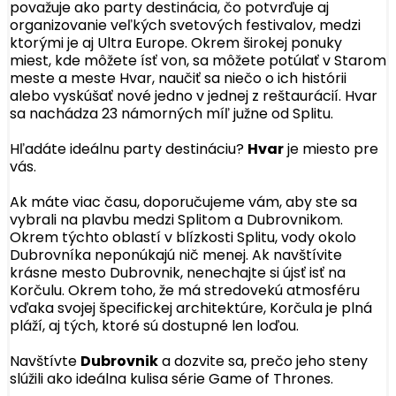
považuje ako party destinácia, čo potvrďuje aj
organizovanie veľkých svetových festivalov, medzi
ktorými je aj Ultra Europe. Okrem širokej ponuky
miest, kde môžete ísť von, sa môžete potúlať v Starom
meste a meste Hvar, naučiť sa niečo o ich histórii
alebo vyskúšať nové jedno v jednej z reštaurácií. Hvar
sa nachádza 23 námorných míľ južne od Splitu.
Hľadáte ideálnu party destináciu?
Hvar
je miesto pre
vás.
Ak máte viac času, doporučujeme vám, aby ste sa
vybrali na plavbu medzi Splitom a Dubrovnikom.
Okrem týchto oblastí v blízkosti Splitu, vody okolo
Dubrovníka neponúkajú nič menej. Ak navštívite
krásne mesto Dubrovnik, nenechajte si újsť isť na
Korčulu. Okrem toho, že má stredovekú atmosféru
vďaka svojej špecifickej architektúre, Korčula je plná
pláží, aj tých, ktoré sú dostupné len loďou.
Navštívte
Dubrovnik
a dozvite sa, prečo jeho steny
slúžili ako ideálna kulisa série Game of Thrones.