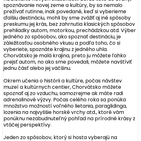
spoznávanie novej zeme a kultúry, by sa nemalo
prežívať rutinne, inak povedané, keď si vyberieme
ďalšiu destináciu, mohli by sme zvážiť aj iné spôsoby
preskumu jej krás, bez zahrnutia klasických spôsobov
prehliadky autom, motorkou, prechádzkou atd. Výber
jedného zo spôsobov, ako spoznať destináciu, je
záležitosťou osobného vkusu a podľa toho, čo si
vyberiete, spoznáte krajinu z jedného uhla.
Chorvátsko je malá krajina, preto ju môžete ľahko
prejsť autom, no ako sme povedali, môžete navštíviť
jednu čásť alebo jej väčšinu.
Okrem učenia o histórii a kultúre, počas návštev
muzeí a kultúrnych centier, Chorvátsko môžete
spoznať aj zo vzduchu, samozrejme ak máte radi
adrenalinové výzvy. Počas celého roka sa ponúka
množstvo možností voľného lietania, paraglidinga,
lozenia na najvyššie horské vrchy atd., ktoré vám
ponúknu nezabudnuteľný pohľad na prírodné krásy z
vtáčej perspektívy.
Jeden zo spôsobov, ktorý si hosta vyberajú na