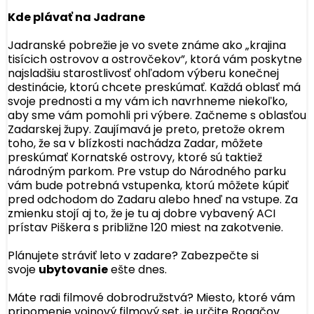
Kde plávať na Jadrane
Jadranské pobrežie je vo svete známe ako „krajina
tisícich ostrovov a ostrovčekov”, ktorá vám poskytne
najsladšiu starostlivosť ohľadom výberu konečnej
destinácie, ktorú chcete preskúmať. Každá oblasť má
svoje prednosti a my vám ich navrhneme niekoľko,
aby sme vám pomohli pri výbere. Začneme s oblasťou
Zadarskej župy. Zaujímavá je preto, pretože okrem
toho, že sa v blízkosti nachádza Zadar, môžete
preskúmať Kornatské ostrovy, ktoré sú taktiež
národným parkom. Pre vstup do Národného parku
vám bude potrebná vstupenka, ktorú môžete kúpiť
pred odchodom do Zadaru alebo hneď na vstupe. Za
zmienku stojí aj to, že je tu aj dobre vybavený ACI
prístav Piškera s približne 120 miest na zakotvenie.
Plánujete stráviť leto v zadare? Zabezpečte si
svoje
ubytovanie
ešte dnes.
Máte radi filmové dobrodružstvá? Miesto, ktoré vám
pripomenie vojnový filmový set, je určite Rogačov