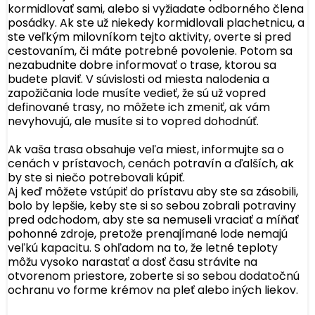
kormidlovať sami, alebo si vyžiadate odborného člena
posádky. Ak ste už niekedy kormidlovali plachetnicu, a
ste veľkým milovníkom tejto aktivity, overte si pred
cestovaním, či máte potrebné povolenie. Potom sa
nezabudnite dobre informovať o trase, ktorou sa
budete plaviť. V súvislosti od miesta nalodenia a
zapožičania lode musíte vedieť, že sú už vopred
definované trasy, no môžete ich zmeniť, ak vám
nevyhovujú, ale musíte si to vopred dohodnúť.
Ak vaša trasa obsahuje veľa miest, informujte sa o
cenách v prístavoch, cenách potravín a ďalších, ak
by ste si niečo potrebovali kúpiť.
Aj keď môžete vstúpiť do prístavu aby ste sa zásobili,
bolo by lepšie, keby ste si so sebou zobrali potraviny
pred odchodom, aby ste sa nemuseli vraciať a míňať
pohonné zdroje, pretože prenajímané lode nemajú
veľkú kapacitu. S ohľadom na to, že letné teploty
môžu vysoko narastať a dosť času strávite na
otvorenom priestore, zoberte si so sebou dodatočnú
ochranu vo forme krémov na pleť alebo iných liekov.