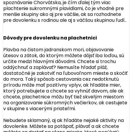
spoznávanie Chorvátska, je čím ďalej tým viac
plachtenie sukromnými plavidlami, čo je vhodné pre
menšie skupiny ako aj pre väčšie, ak sa rozhodnete
pre dovolenku s rodinou ale aj s väčšou skupinou ľudí..
Dôvody pre dovolenku na plachetnici
Plavba na čistom jadranskom mori, objavovanie
útesov a zátok, do ktorým môžete dôjsť iba loďou, sú
určite medzi hlavnými dôvodmi. Chcete si trochu
oddýchnuť a zaplávať? Nemusíte hľadať pláž,
dostatočné je zakotviť na ľubovoľnom mieste a skočiť
do mora. Taký spôsob cestovania cez nedotknutú
prírodu môže mať pozitívny vplyv, ak hľadáte mier,
ktorý potrebujete a chcete sa vyhnúť davom, ale ak
chcete, plachetnice môžu byť tiež skvelým miestom
na organizovanie súkromných večierkov, ak cestujete
v skupine s viacerými priateľmi.
Nebudete sklamaný, aj ak hľadáte nejaké aktivity na
dovolenke. Môžete sa potápať, plávať a ak chcete