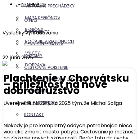
INFORMÁCIE
VIRTUÁLNE PRECHÁDZKY
MAPA REGIÓNOV
O NÁS
REGIÓNY
O PROJEKTE
Výsledky vyhľadávania
POČASIE V REGIÓNOCH
CENNÍK INZERÁTOV
VÝLETY
REKLAMY
22. júna 2025
DOPRAVA
CESTOVNÉ POISTENIE
Plachtenie v Chorvátsku
HROMADNÝ IMPORT UBYTOVANIA
– príležitosť na nové
dobrodružstvo
POMOCNÍK
Uverejnené na 22. júna 2025 tým, že
Michal Soliga
PRE PARTNEROV
KONTAKT
Niekedy je pre kompletný oddych potrebnejšie niečo
viac ako zmeniť miesto pobytu. Cestovanie je možnosť
na získanie nových skúseností. Berúc toto do úvahy,