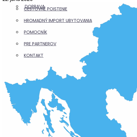
DOPRAVA
CESTOVNÉ POISTENIE
HROMADNÝ IMPORT UBYTOVANIA
POMOCNÍK
PRE PARTNEROV
KONTAKT