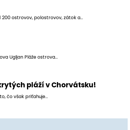
00 ostrovov, polostrovov, zátok a...
va Ugljan Pláže ostrova...
krytých pláží v Chorvátsku!
, čo však priťahuje...