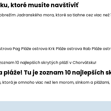
ku, ktoré musíte navštíviť
ežím Jadranského mora, ktoré sa tiahne cez viac než 1 2
trova Pag Pláže ostrova Krk Pláže ostrova Rab Pláže ostro
 pláže! Tu je zoznam 10 najlepších s
 ktorá je omnoho viac než len morom, slnkom a plážami, to