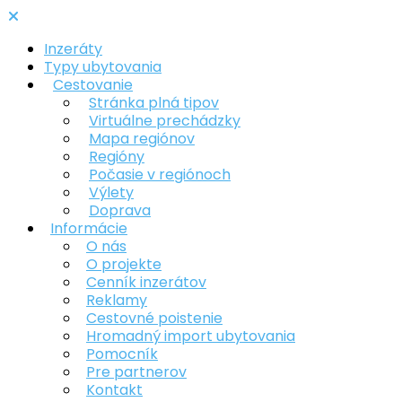
Inzeráty
Typy ubytovania
Cestovanie
Stránka plná tipov
Virtuálne prechádzky
Mapa regiónov
Regióny
Počasie v regiónoch
Výlety
Doprava
Informácie
O nás
O projekte
Cenník inzerátov
Reklamy
Cestovné poistenie
Hromadný import ubytovania
Pomocník
Pre partnerov
Kontakt