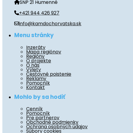
SNP 21 Humenné
+421 944 426 927
info@kamdochorvatska.sk
Menu stránky
Inzeráty
Mapa regiónov
Regióny
O projekte
O nás
Výlety
Cestovné poistenie
Reklamy
Pomocník
Kontakt
Mohlo by sa hodiť
Cenník
Pomocník
Pre partnerov
Obchodné podmienky
Ochrana osobných údajov
Súbory cookies