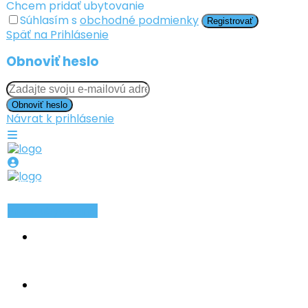
Chcem pridať ubytovanie
Súhlasím s
obchodné podmienky
Registrovať
Späť na Prihlásenie
Obnoviť heslo
Obnoviť heslo
Návrat k prihlásenie
PRIHLÁSIŤ SA
ZAREGISTROVAŤ SA
Pridať ubytovanie
INZERÁTY
TYPY UBYTOVANIA