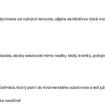
dýchnete od rušných letovísk, užijete sikrištáľovo čisté
ôsobia, akoby existovali mimo reality. Malý, krehký, pokoj
almácii, ktorý patrí do Kvarnerského súostrovia a leží južn