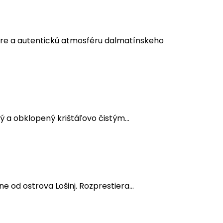
 more a autentickú atmosféru dalmatínskeho
ný a obklopený krištáľovo čistým...
e od ostrova Lošinj. Rozprestiera...