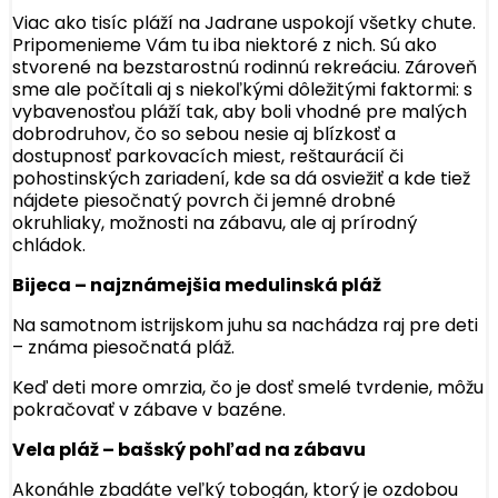
Viac ako tisíc pláží na Jadrane uspokojí všetky chute.
Pripomenieme Vám tu iba niektoré z nich. Sú ako
stvorené na bezstarostnú rodinnú rekreáciu. Zároveň
sme ale počítali aj s niekoľkými dôležitými faktormi: s
vybavenosťou pláží tak, aby boli vhodné pre malých
dobrodruhov, čo so sebou nesie aj blízkosť a
dostupnosť parkovacích miest, reštaurácií či
pohostinských zariadení, kde sa dá osviežiť a kde tiež
nájdete piesočnatý povrch či jemné drobné
okruhliaky, možnosti na zábavu, ale aj prírodný
chládok.
Bijeca – najznámejšia medulinská pláž
Na samotnom istrijskom juhu sa nachádza raj pre deti
– známa piesočnatá pláž.
Keď deti more omrzia, čo je dosť smelé tvrdenie, môžu
pokračovať v zábave v bazéne.
Vela pláž – bašský pohľad na zábavu
Akonáhle zbadáte veľký tobogán, ktorý je ozdobou