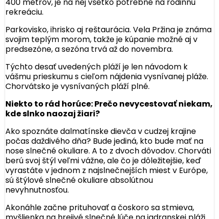
400 metrov, je na nej všetko potrebné na rodinnú
rekreáciu.
Parkovisko, ihrisko aj reštaurácia. Vela Pržina je známa
svojim teplým morom, takže je kúpanie možné aj v
predsezóne, a sezóna trvá až do novembra.
Týchto desať uvedených pláží je len návodom k
vášmu prieskumu s cieľom nájdenia vysnívanej pláže.
Chorvátsko je vysnívaných pláží plné.
Niekto to rád horúce: Prečo nevycestovať niekam,
kde slnko naozaj žiari?
Ako spoznáte dalmatínske dievča v cudzej krajine
počas daždivého dňa? Bude jediná, kto bude mať na
nose slnečné okuliare. A to z dvoch dôvodov. Chorváti
berú svoj štýl veľmi vážne, ale čo je dôležitejšie, keď
vyrastáte v jednom z najslnečnejších miest v Európe,
sú štýlové slnečné okuliare absolútnou
nevyhnutnosťou.
Akonáhle začne prituhovať a čoskoro sa stmieva,
myšlienka na hrejivé slnečné lúče na jadranskej pláži