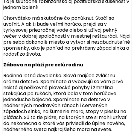
To je skutočne robinzonská aj pôžitkárska skúsenosť v
jednom balení!
Chorvátsko má skutočne čo ponúknuť. Stačí sa
uvoľniť. A ak ti bude veľmi horúco, prejdi sa v
tyrkysovej priezračnej vode alebo si užívaj pekný
večer v dobrej spoločnosti v miestnej reštaurácii. Nájdi
pre seba dokonalé miesto a vytvor si nezabudnuteľné
spomienky, ako je pohľad na prekrásny západ slnka a
radosť zo života.
Zábava na pláži pre celú rodinu
Rodinná letná dovolenka. Slová majúce zvláštnu
arómu detstva. Spomínate a vybavujú sa vám prvé
neisté aj nešikovné plavecké pohyby i zmrzlina
stekajúca po rukách, ktorá bola v tom horúčave
jednoducho báječná. Spomínate na detstvo v
nádherných modravých ránoch i červených
západoch slnka, na šumenie mora, stopy v piesku na
plážach. Sú to tie pláže, na ktorých ste si mohli užívať
do nekonečna a ktoré vás priviedli do úplne nového,
nádherného sveta najkrajšieho mora na svete.