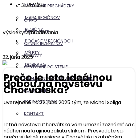
INFORMÁCIE
VIRTUÁLNE PRECHÁDZKY
MAPA REGIÓNOV
O NÁS
REGIÓNY
O PROJEKTE
Výsledky vyhľadávania
POČASIE V REGIÓNOCH
CENNÍK INZERÁTOV
VÝLETY
REKLAMY
22. júna 2025
DOPRAVA
CESTOVNÉ POISTENIE
Prečo je leto ideálnou
HROMADNÝ IMPORT UBYTOVANIA
dobou na návštevu
Chorvátska?
POMOCNÍK
Uverejnené na 22. júna 2025 tým, že
Michal Soliga
PRE PARTNEROV
KONTAKT
Letná návšteva Chorvátska vám umožní zoznámiť sa s
nádhernou krajinou zaliatu slnkom. Presvedčte sa,
prečo sú letné mesiace v Chorvátsku skutočným