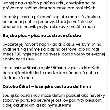
jednej z najkrajších pláží na Krku, dovtípíte sa, že
práve tam začína dobrodružstvo pre maličkých.
Jemný piesok a príjemná teplota mora sú zárukou
celodennej detskej zábavy, ktorú je možné tiež
obohatiť o nácvik prvých skokov z malého móla.
Rajská pláž – pláž na „ostrove šťastia
„Môžete jej hovoriť napríklad aj pláž „s veľkým p“ na
Kvarneri. Najznámejšia pláž na ostrove Rab sa radí
medzi 100 najlepších na svete, podľa voľby televíznej
spoločnosti CNN.
Je to ostrov šťastia a pláž šťastia, v piesku ktorých
detskej fantázii kladie medze len nádherné nebo a
Jadranské more.
Zátoka Čikat – lošinjská cesta za delfínmi
Lošinjská oáza snov môže deťom poslúžiť ako neveľký
zábavný park. Na severe je ostrov pokrytý pieskom,
ďalej okruhliakmi a skalnými útesmi.