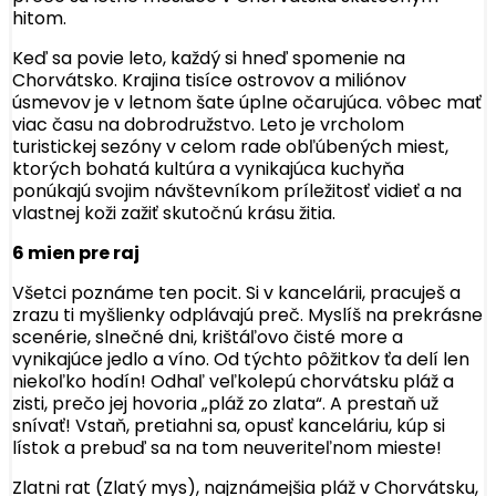
hitom.
Keď sa povie leto, každý si hneď spomenie na
Chorvátsko. Krajina tisíce ostrovov a miliónov
úsmevov je v letnom šate úplne očarujúca. vôbec mať
viac času na dobrodružstvo. Leto je vrcholom
turistickej sezóny v celom rade obľúbených miest,
ktorých bohatá kultúra a vynikajúca kuchyňa
ponúkajú svojim návštevníkom príležitosť vidieť a na
vlastnej koži zažiť skutočnú krásu žitia.
6 mien pre raj
Všetci poznáme ten pocit. Si v kancelárii, pracuješ a
zrazu ti myšlienky odplávajú preč. Myslíš na prekrásne
scenérie, slnečné dni, krištáľovo čisté more a
vynikajúce jedlo a víno. Od týchto pôžitkov ťa delí len
niekoľko hodín! Odhaľ veľkolepú chorvátsku pláž a
zisti, prečo jej hovoria „pláž zo zlata“. A prestaň už
snívať! Vstaň, pretiahni sa, opusť kanceláriu, kúp si
lístok a prebuď sa na tom neuveriteľnom mieste!
Zlatni rat (Zlatý mys), najznámejšia pláž v Chorvátsku,