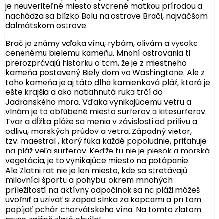
je neuveriteľné miesto stvorené matkou prírodou a
nachádza sa blízko Bolu na ostrove Brači, najväčšom
dalmátskom ostrove.
Brač je známy vďaka vínu, rybám, olivám a vysoko
cenenému bielemu kameňu. Mnohí ostrovania ti
prerozprávajú historku o tom, že je z miestneho
kameňa postavený Biely dom vo Washingtone. Ale z
toho kameňa je aj táto dlhá kamienková pláž, ktorá je
ešte krajšia a ako natiahnutá ruka trčí do
Jadranského mora. Vďaka vynikajúcemu vetru a
vlnám je to obľúbené miesto surferov a kitesurferov.
Tvar a dĺžka pláže sa menia v závislosti od prílivu a
odlivu, morských prúdov a vetra. Západný vietor,
tzv. maestral , ktorý fúka každé popoludnie, priťahuje
na pláž veľa surferov. Keďže tu nie je piesok a morská
vegetácia, je to vynikajúce miesto na potápanie.
Ale Zlatni rat nie je len miesto, kde sa stretávajú
milovníci športu a pohybu: okrem mnohých
príležitostí na aktívny odpočinok sa na pláži môžeš
uvoľniť a užívať si západ slnka za kopcami a pri tom
popíjať pohár chorvátskeho vína. Na tomto zlatom