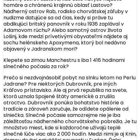
homáre a chránenú krajinnú oblasť Lastovo?
Nádherný ostrov Rab, rodisko chorvátskej záľuby v
nudizme datujúce sa od čias, kedy si práve tu
abdikujúci britský panovník v roku 1936 zaplával v
Adamovom rúchu? Alebo samotný ostrov života
Lošinj, kde medzi prívetivými obyvateľmi nájdete aj
sochu helénskeho Apoxymena, ktorý bol nedávno
objavený v Jadranskom mori?
Klepete sa zimou Manchestru s iba 1 416 hodinami
slnečného počasia za rok?
Prečo si nezdvojnásobiť pobyt na slnku letom na Perlu
Jadrane? Pre niektorých Dubrovník, pre iných
Kráľovo prístavisko. Ale aj prvá republika na svete,
ktorá uznala Spojené štáty americké a zrušila
otroctvo. Dubrovník ponúka bohatstvo histórie a
tradície a zároveň zaručuje, že odídete opálenie od
slniečka. Slnečné počasie samozrejme nie je iba
záležitosťou nádherného chorvátskeho pobrežia. Je tu
množstvo miest, kde si každoročne užívajú teplé
slnečné lúče viac ako 2 000 hodín. Medzi nimi je aj Knin,