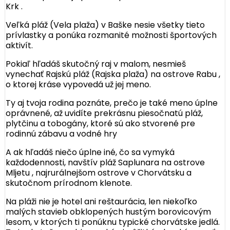
Krk .
Veľká pláž (Vela plaža) v Baške nesie všetky tieto
prívlastky a ponúka rozmanité možnosti športových
aktivít.
Pokiaľ hľadáš skutočný raj v malom, nesmieš
vynechať Rajskú pláž (Rajska plaža) na ostrove Rabu ,
o ktorej kráse vypovedá už jej meno.
Ty aj tvoja rodina poznáte, prečo je také meno úplne
oprávnené, až uvidíte prekrásnu piesočnatú pláž,
plytčinu a tobogány, ktoré sú ako stvorené pre
rodinnú zábavu a vodné hry
A ak hľadáš niečo úplne iné, čo sa vymyká
každodennosti, navštív pláž Saplunara na ostrove
Mljetu , najrurálnejšom ostrove v Chorvátsku a
skutočnom prírodnom klenote.
Na pláži nie je hotel ani reštaurácia, len niekoľko
malých stavieb obklopených hustým borovicovým
lesom, v ktorých ti ponúknu typické chorvátske jedlá.