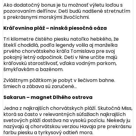
Ako dodatočný bonus je tu možnosť výletu loďou s
pozorovaním delfínov. Deti budú nadšené stretnutím
s prekrásnymi morskými živočíchmi.
Kráľovnina pláž – ninská piesočná oáza
Tri kilometre čistého piesku natoľko hebkého, že
šteklí chodidlá, podľa legendy volila aj manželka
prvého chorvátskeho kráľa Tomislava pre svoj
pokojný letný odpočinok. Deti v Nine určite majú
kráľovskú starostlivosť, vďaka vodným parkom,
šmykľavkám a bazénom.
Zvláštnym pôžitkom je pobyt v liečivom bahne.
Smiech a zábava sú zaručené…
Sakarun – magnet Dlhého ostrova
Jedna z najkrajších chorvátskych pláží. Skutočná Miss,
ktorá sa často v relevantných súťažiach najkrajších
svetových pláží dostáva na vysokú pozíciu. Niekedy ju
nazývajú aj chorvátskou verziou Havaja pre prekrásnu
farbu piesku a tyrkysový odtieň mora.