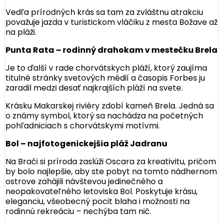
Vedľa prírodných krás sa tam za zvláštnu atrakciu
považuje jazda v turistickom vláčiku z mesta Božave až
na pláži.
Punta Rata – rodinný drahokam v mestečku Brela
Je to ďalší v rade chorvátskych pláží, ktorý zaujíma
titulné stránky svetových médií a časopis Forbes ju
zaradil medzi desať najkrajších pláží na svete.
Krásku Makarskej riviéry zdobí kameň Brela. Jedná sa
o známy symbol, ktorý sa nachádza na početných
pohľadniciach s chorvátskymi motívmi.
Bol – najfotogenickejšia pláž Jadranu
Na Brači si príroda zaslúži Oscara za kreativitu, pričom
by bolo najlepšie, aby ste pobyt na tomto nádhernom
ostrove zahájili návštevou jedinečného a
neopakovateľného letoviska Bol. Poskytuje krásu,
eleganciu, všeobecný pocit blaha i možnosti na
rodinnú rekreáciu – nechýba tam nič.