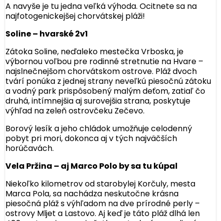
A navyše je tu jedna veľká výhoda. Ocitnete sa na
najfotogenickejšej chorvátskej pláži!
Soline – hvarské 2v1
Zátoka Soline, neďaleko mestečka Vrboska, je
výbornou voľbou pre rodinné stretnutie na Hvare –
najslnečnejšom chorvátskom ostrove. Pláž dvoch
tvárí ponúka z jednej strany neveľkú piesočnú zátoku
a vodný park prispôsobený malým deťom, zatiaľ čo
druhá, intímnejšia aj surovejšia strana, poskytuje
výhľad na zeleň ostrovčeku Zečevo.
Borový lesík a jeho chládok umožňuje celodenný
pobyt pri mori, dokonca aj v tých najväčších
horúčavách.
Vela Pržina – aj Marco Polo by sa tu kúpal
Niekoľko kilometrov od starobylej Korčuly, mesta
Marca Pola, sa nachádza neskutočne krásna
piesočná pláž s výhľadom na dve prírodné perly –
ostrovy Mljet a Lastovo. Aj keď je táto pláž dlhá len