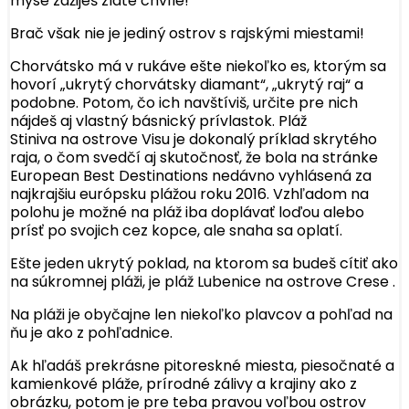
myse zažiješ zlaté chvíle!
Brač však nie je jediný ostrov s rajskými miestami!
Chorvátsko má v rukáve ešte niekoľko es, ktorým sa
hovorí „ukrytý chorvátsky diamant“, „ukrytý raj“ a
podobne. Potom, čo ich navštíviš, určite pre nich
nájdeš aj vlastný básnický prívlastok. Pláž
Stiniva na ostrove Visu je dokonalý príklad skrytého
raja, o čom svedčí aj skutočnosť, že bola na stránke
European Best Destinations nedávno vyhlásená za
najkrajšiu európsku plážou roku 2016. Vzhľadom na
polohu je možné na pláž iba doplávať loďou alebo
prísť po svojich cez kopce, ale snaha sa oplatí.
Ešte jeden ukrytý poklad, na ktorom sa budeš cítiť ako
na súkromnej pláži, je pláž Lubenice na ostrove Crese .
Na pláži je obyčajne len niekoľko plavcov a pohľad na
ňu je ako z pohľadnice.
Ak hľadáš prekrásne pitoreskné miesta, piesočnaté a
kamienkové pláže, prírodné zálivy a krajiny ako z
obrázku, potom je pre teba pravou voľbou ostrov