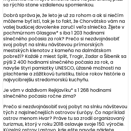
sa rýchlo stane vzdialenou spomienkou.
Dobrá správa je, že leto je už za rohom a ak si niečím
môžeme byť istí, tak je to fakt, že Chorvátsko vám na
vašej budúcej dovolenke zaručí veľa slniečka. Žijete v
pochmúrnom Glasgow* s iba 1 203 hodinami
slnečného počasia za rok? Prečo si nezdvojnásobiť
svoj pobyt na slnku návštevou prímorských
mestských klenotov z kameňa na dalmátskom
pobreží? Každé z miest Split, Trogir, Zadar a Šibenik sa
pýši 2 400 hodinami slnečného počasia za rok, a
navyše štyri pamiatky UNESCO, úžasné možnosti na
plachtenie a zážitkovú turistiku, tisíce rokov histórie a
najvycibrejšiu stredomorskú kuchyňu.
Je vám v daždivom Rejkjavíku* s 1 268 hodinami
slnečného počasia ročne zima?
Prečo si nezdvojnásobiť svoj pobyt na slnku návštevou
tých z najslnečnejších ostrovov Európy. Čo napríklad
ostrov menom Hvar? Práve tu sa zrodil organizovaný
turizmus, ktorý v roku 2018 oslavuje svoje 150. výročie.
Kúzelný ostrov Lastovo, kde ešte navyše nájdete