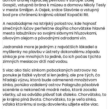
domov druhej najväčšej pevnosti v Európe. Ďalej
Gospić, vstupná brána k múzeu a domovu Nikoly Tesly
v meste Smilijan. A Osijek, srdce Slavónie a vstupný
bod pre chránenú krajinnú oblasť Kopački Rit.
A nezabúdajme na Istrijský polostrov, kde hojnosť
slnečných lúčov perfektne dopĺňa chorvátske hlavné
mesto labužníkov so svojimi slávnymi hľuzovkami,
olivovým olejom a pôvodnými odrodami vín.
Jadranské more je jedným z najväčších lákadiel a
myšlienky na plavbu v ústrety dokonalému západu
slnka je pre mnohých to jediné, čo ich počas týchto
zimných mesiacov drží nad vodou.
S viac ako tisíc slnkom pobozkaných ostrovov na
ponuke je ťažké vybrať si len jediný, ale pre tých, čo
hľadajú výzvu, ktorá bude odmenená množstvom
slnka, ponúka vzdialený ostrov Palagruža pôsobivé
scenérie a nekonečné modré nebo, ktoré zocelia
všetky, už sa odvážia plávať tak ďaleko. Chorvátsko, to
je krajina plná života. Chorvátsko, to je veľa slnka,
vďaka ktorému si svoju dovolenku užijete ešte viac.