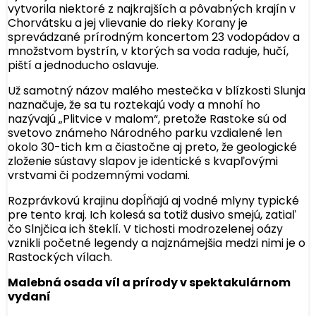
vytvorila niektoré z najkrajších a pôvabných krajín v
Chorvátsku a jej vlievanie do rieky Korany je
sprevádzané prírodným koncertom 23 vodopádov a
množstvom bystrín, v ktorých sa voda raduje, hučí,
piští a jednoducho oslavuje.
Už samotný názov malého mestečka v blízkosti Slunja
naznačuje, že sa tu roztekajú vody a mnohí ho
nazývajú „Plitvice v malom“, pretože Rastoke sú od
svetovo známeho Národného parku vzdialené len
okolo 30-tich km a čiastočne aj preto, že geologické
zloženie sústavy slapov je identické s kvapľovými
vrstvami či podzemnými vodami.
Rozprávkovú krajinu dopĺňajú aj vodné mlyny typické
pre tento kraj. Ich kolesá sa totiž dusivo smejú, zatiaľ
čo Slnjčica ich šteklí. V tichosti modrozelenej oázy
vznikli početné legendy a najznámejšia medzi nimi je o
Rastockých vílach.
Malebná osada víl a prírody v spektakulárnom
vydaní