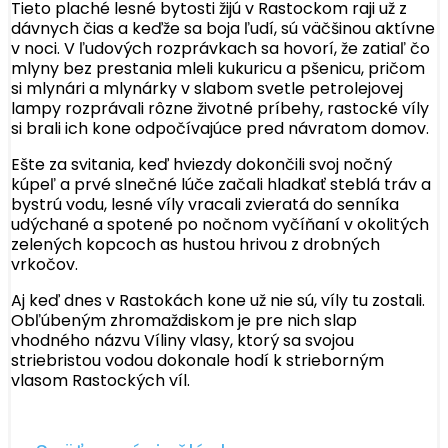
Tieto plaché lesné bytosti žijú v Rastockom raji už z
dávnych čias a keďže sa boja ľudí, sú väčšinou aktívne
v noci. V ľudových rozprávkach sa hovorí, že zatiaľ čo
mlyny bez prestania mleli kukuricu a pšenicu, pričom
si mlynári a mlynárky v slabom svetle petrolejovej
lampy rozprávali rôzne životné príbehy, rastocké víly
si brali ich kone odpočívajúce pred návratom domov.
Ešte za svitania, keď hviezdy dokončili svoj nočný
kúpeľ a prvé slnečné lúče začali hladkať steblá tráv a
bystrú vodu, lesné víly vracali zvieratá do senníka
udýchané a spotené po nočnom vyčíňaní v okolitých
zelených kopcoch as hustou hrivou z drobných
vrkočov.
Aj keď dnes v Rastokách kone už nie sú, víly tu zostali.
Obľúbeným zhromaždiskom je pre nich slap
vhodného názvu Víliny vlasy, ktorý sa svojou
striebristou vodou dokonale hodí k strieborným
vlasom Rastockých víl.