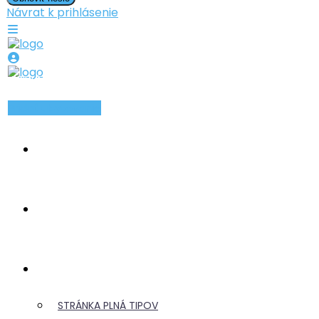
Návrat k prihlásenie
PRIHLÁSIŤ SA
ZAREGISTROVAŤ SA
Pridať ubytovanie
INZERÁTY
TYPY UBYTOVANIA
CESTOVANIE
STRÁNKA PLNÁ TIPOV