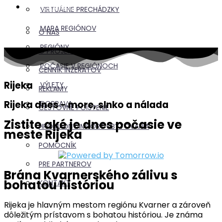
INFORMÁCIE
VIRTUÁLNE PRECHÁDZKY
MAPA REGIÓNOV
O NÁS
REGIÓNY
O PROJEKTE
POČASIE V REGIÓNOCH
CENNÍK INZERÁTOV
Rijeka
VÝLETY
REKLAMY
Rijeka dnes - more, slnko a nálada
DOPRAVA
CESTOVNÉ POISTENIE
Zistite aké je dnes počasie ve
HROMADNÝ IMPORT UBYTOVANIA
meste Rijeka
POMOCNÍK
PRE PARTNEROV
Brána Kvarnerského zálivu s
bohatou históriou
KONTAKT
Rijeka je hlavným mestom regiónu Kvarner a zároveň
dôležitým prístavom s bohatou históriou. Je známa