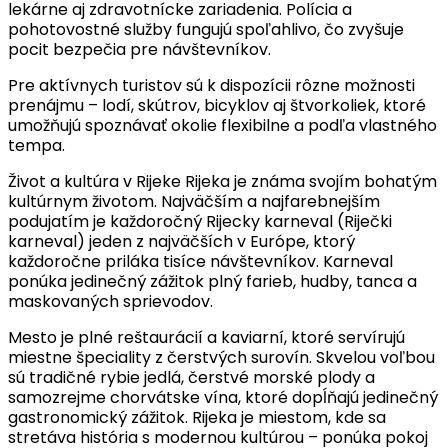
lekárne aj zdravotnícke zariadenia. Polícia a
pohotovostné služby fungujú spoľahlivo, čo zvyšuje
pocit bezpečia pre návštevníkov.
Pre aktívnych turistov sú k dispozícii rôzne možnosti
prenájmu – lodí, skútrov, bicyklov aj štvorkoliek, ktoré
umožňujú spoznávať okolie flexibilne a podľa vlastného
tempa.
Život a kultúra v Rijeke Rijeka je známa svojím bohatým
kultúrnym životom. Najväčším a najfarebnejším
podujatím je každoročný Rijecky karneval (Riječki
karneval) jeden z najväčších v Európe, ktorý
každoročne priláka tisíce návštevníkov. Karneval
ponúka jedinečný zážitok plný farieb, hudby, tanca a
maskovaných sprievodov.
Mesto je plné reštaurácií a kaviarní, ktoré servírujú
miestne špeciality z čerstvých surovín. Skvelou voľbou
sú tradičné rybie jedlá, čerstvé morské plody a
samozrejme chorvátske vína, ktoré dopĺňajú jedinečný
gastronomický zážitok. Rijeka je miestom, kde sa
stretáva história s modernou kultúrou – ponúka pokoj