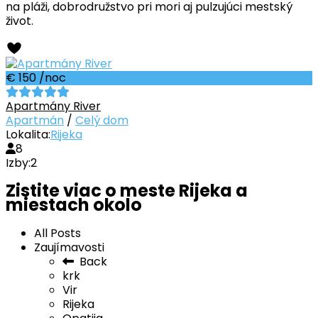
na pláži, dobrodružstvo pri mori aj pulzujúci mestský
život.
€ 150
/noc
Apartmány River
Apartmán
/
Celý dom
Lokalita:
Rijeka
8
Izby:
2
Zistite viac o meste Rijeka a
miestach okolo
All Posts
Zaujímavosti
Back
krk
Vir
Rijeka