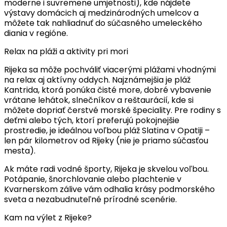
moderne i suvremene umjetnosti), kde nájdete
výstavy domácich aj medzinárodných umelcov a
môžete tak nahliadnuť do súčasného umeleckého
diania v regióne.
Relax na pláži a aktivity pri mori
Rijeka sa môže pochváliť viacerými plážami vhodnými
na relax aj aktívny oddych. Najznámejšia je pláž
Kantrida, ktorá ponúka čisté more, dobré vybavenie
vrátane lehátok, slnečníkov a reštaurácií, kde si
môžete dopriať čerstvé morské špeciality. Pre rodiny s
deťmi alebo tých, ktorí preferujú pokojnejšie
prostredie, je ideálnou voľbou pláž Slatina v Opatiji –
len pár kilometrov od Rijeky (nie je priamo súčasťou
mesta).
Ak máte radi vodné športy, Rijeka je skvelou voľbou.
Potápanie, šnorchlovanie alebo plachtenie v
Kvarnerskom zálive vám odhalia krásy podmorského
sveta a nezabudnuteľné prírodné scenérie.
Kam na výlet z Rijeke?