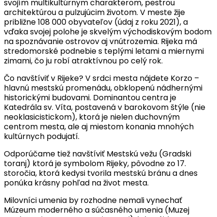
svojím multikultúrnym charakterom, pestrou
architektúrou a pulzujúcim životom. V meste žije
približne 108 000 obyvateľov (údaj z roku 2021), a
vďaka svojej polohe je skvelým východiskovým bodom
na spoznávanie ostrovov aj vnútrozemia. Rijeka má
stredomorské podnebie s teplými letami a miernymi
zimami, čo ju robí atraktívnou po celý rok.
Čo navštíviť v Rijeke? V srdci mesta nájdete Korzo –
hlavnú mestskú promenádu, obklopenú nádhernými
historickými budovami. Dominantou centra je
Katedrála sv. Víta, postavená v barokovom štýle (nie
neoklasicistickom), ktorá je nielen duchovným
centrom mesta, ale aj miestom konania mnohých
kultúrnych podujatí.
Odporúčame tiež navštíviť Mestskú vežu (Gradski
toranj) ktorá je symbolom Rijeky, pôvodne zo 17.
storočia, ktorá kedysi tvorila mestskú bránu a dnes
ponúka krásny pohľad na život mesta.
Milovníci umenia by rozhodne nemali vynechať
Múzeum moderného a súčasného umenia (Muzej