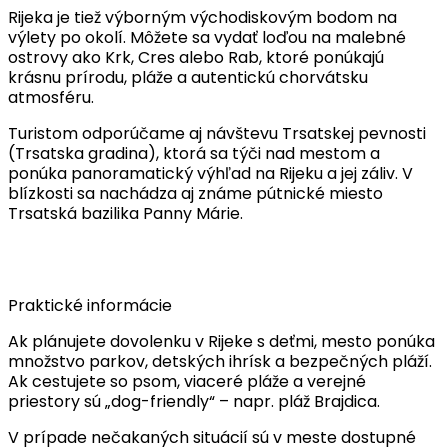
Rijeka je tiež výborným východiskovým bodom na
výlety po okolí. Môžete sa vydať loďou na malebné
ostrovy ako Krk, Cres alebo Rab, ktoré ponúkajú
krásnu prírodu, pláže a autentickú chorvátsku
atmosféru.
Turistom odporúčame aj návštevu Trsatskej pevnosti
(Trsatska gradina), ktorá sa týči nad mestom a
ponúka panoramatický výhľad na Rijeku a jej záliv. V
blízkosti sa nachádza aj známe pútnické miesto
Trsatská bazilika Panny Márie.
Praktické informácie
Ak plánujete dovolenku v Rijeke s deťmi, mesto ponúka
množstvo parkov, detských ihrísk a bezpečných pláží.
Ak cestujete so psom, viaceré pláže a verejné
priestory sú „dog-friendly“ – napr. pláž Brajdica.
V prípade nečakaných situácií sú v meste dostupné