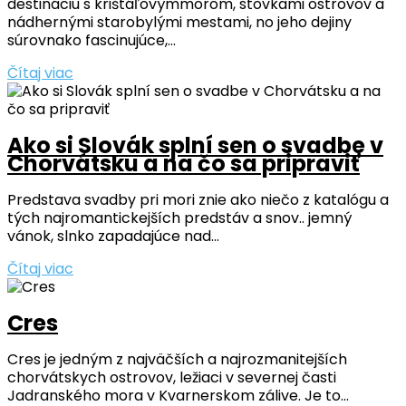
destináciu s krištáľovýmmorom, stovkami ostrovov a
nádhernými starobylými mestami, no jeho dejiny
súrovnako fascinujúce,...
Čítaj viac
Ako si Slovák splní sen o svadbe v
Chorvátsku a na čo sa pripraviť
Predstava svadby pri mori znie ako niečo z katalógu a
tých najromantickejších predstáv a snov.. jemný
vánok, slnko zapadajúce nad...
Čítaj viac
Cres
Cres je jedným z najväčších a najrozmanitejších
chorvátskych ostrovov, ležiaci v severnej časti
Jadranského mora v Kvarnerskom zálive. Je to...