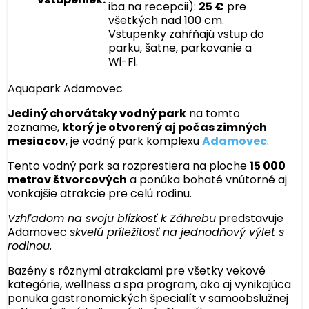
iba na recepcii):
25 €
pre
všetkých nad 100 cm.
Vstupenky zahŕňajú vstup do
parku, šatne, parkovanie a
Wi-Fi.
Aquapark Adamovec
Jediný chorvátsky vodný park
na tomto
zozname,
ktorý je otvorený aj počas zimných
mesiacov
, je vodný park komplexu
Adamovec
.
Tento vodný park sa rozprestiera na ploche
15 000
metrov štvorcových
a ponúka bohaté vnútorné aj
vonkajšie atrakcie pre celú rodinu.
Vzhľadom na svoju blízkosť k Záhrebu
predstavuje
Adamovec
skvelú príležitosť na jednodňový výlet s
rodinou
.
Bazény s rôznymi atrakciami pre všetky vekové
kategórie, wellness a spa program, ako aj vynikajúca
ponuka gastronomických špecialít v samoobslužnej