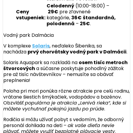
Celodenný
(10:00-18:00) –
Ceny
29€
pre zľavnené
vstupeniek:
kategórie,
36€
štandardná,
polodenná
–
25€
.
Vodný park Dalmácia
V komplexe
Solaris
, neďaleko Šibenika, sa
nachádza
prvý chorvátsky vodný park v Dalmácii
.
Solaris Aquapark sa rozkladá na
osem tisíc metroch
štvorcových
a súčasne poskytuje pohodlný zážitok
pre až tisíc návštevníkov – nemusíte sa obávať
preplnenia!
Poloha pri mori ponúka rôzne atrakcie pre celú rodinu,
vrátane šiestich šmýkačiek, vodopádov a bazénov.
Obzvlášť
populárna je atrakcia „Lenivá rieka“, kde si
môžete vychutnať pokojnú jazdu po prúde
.
Rodičia si môžu užívať pobyt s vedomím, že odborný
personál dohliada na deti –
ak vaše dieťa nevie
plávať, môžete využiť bezplatné plávacie vesty
.