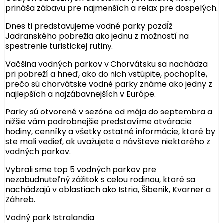
prináša zábavu pre najmenších a relax pre dospelých.
Dnes ti predstavujeme vodné parky pozdĺž
Jadranského pobrežia ako jednu z možností na
spestrenie turistickej rutiny.
Väčšina vodných parkov v Chorvátsku sa nachádza
pri pobreží a hneď, ako do nich vstúpite, pochopíte,
prečo sú chorvátske vodné parky známe ako jedny z
najlepších a najzábavnejších v Európe.
Parky sú otvorené v sezóne od mája do septembra a
nižšie vám podrobnejšie predstavíme otváracie
hodiny, cenníky a všetky ostatné informácie, ktoré by
ste mali vedieť, ak uvažujete o návšteve niektorého z
vodných parkov.
Vybrali sme top 5 vodných parkov pre
nezabudnuteľný zážitok s celou rodinou, ktoré sa
nachádzajú v oblastiach ako Istria, Šibenik, Kvarner a
Záhreb.
Vodný park Istralandia