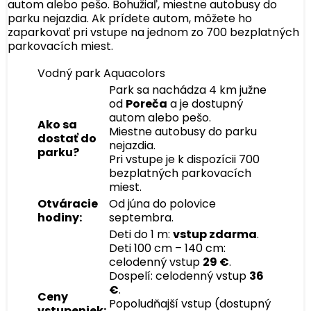
autom alebo pešo. Bohužiaľ, miestne autobusy do
parku nejazdia. Ak prídete autom, môžete ho
zaparkovať pri vstupe na jednom zo 700 bezplatných
parkovacích miest.
Vodný park Aquacolors
Park sa nachádza 4 km južne
od
Poreča
a je dostupný
autom alebo pešo.
Ako sa
Miestne autobusy do parku
dostať do
nejazdia.
parku?
Pri vstupe je k dispozícii 700
bezplatných parkovacích
miest.
Otváracie
Od júna do polovice
hodiny:
septembra.
Deti do 1 m:
vstup zdarma
.
Deti 100 cm – 140 cm:
celodenný vstup
29 €
.
Dospelí: celodenný vstup
36
€
.
Ceny
Popoludňajší vstup (dostupný
vstupeniek: