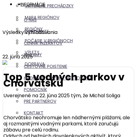
INFORMÁCIE
VIRTUÁLNE PRECHÁDZKY
MAPA REGIÓNOV
O NÁS
REGIÓNY
O PROJEKTE
Výsledky vyhľadávania
POČASIE V REGIÓNOCH
CENNÍK INZERÁTOV
VÝLETY
REKLAMY
22. júna 2025
DOPRAVA
CESTOVNÉ POISTENIE
Top 5 vodných parkov v
HROMADNÝ IMPORT UBYTOVANIA
Chorvátsku
POMOCNÍK
Uverejnené na 22. júna 2025 tým, že
Michal Soliga
PRE PARTNEROV
KONTAKT
Chorvátsko neohromuje len nádhernými plážami, ale
aj rozmanitými vodnými parkami, ktoré zaručujú
zábavu pre celú rodinu.
Oddych od bežných dovolenkových aktivít, ktorý