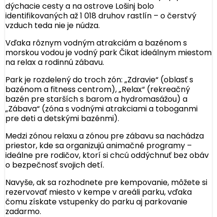
dýchacie cesty a na ostrove Lošinj bolo
identifikovaných až 1 018 druhov rastlín – o čerstvý
vzduch teda nie je núdza.
Vďaka rôznym vodným atrakciám a bazénom s
morskou vodou je vodný park Čikat ideálnym miestom
na relax a rodinnú zábavu.
Park je rozdelený do troch zón: „Zdravie“ (oblasť s
bazénom a fitness centrom), „Relax“ (rekreačný
bazén pre starších s barom a hydromasážou) a
„Zábava“ (zóna s vodnými atrakciami a toboganmi
pre deti a detskými bazénmi).
Medzi zónou relaxu a zónou pre zábavu sa nachádza
priestor, kde sa organizujú animačné programy –
ideálne pre rodičov, ktorí si chcú oddýchnuť bez obáv
o bezpečnosť svojich detí.
Navyše, ak sa rozhodnete pre kempovanie, môžete si
rezervovať miesto v kempe v areáli parku, vďaka
čomu získate vstupenky do parku aj parkovanie
zadarmo.