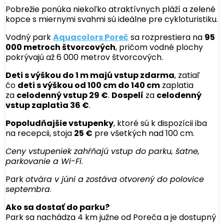
Pobrežie ponúka niekoľko atraktívnych pláží a zelené
kopce s miernymi svahmi sú ideálne pre cykloturistiku.
Vodný park
Aquacolors Poreč
sa rozprestiera na
95
000 metroch štvorcových
, pričom vodné plochy
pokrývajú až 6 000 metrov štvorcových.
Deti s výškou do 1 m majú vstup zdarma
, zatiaľ
čo
deti s výškou od 100 cm do 140 cm
zaplatia
za
celodenný vstup 29 €
.
Dospelí
za
celodenný
vstup zaplatia 36 €
.
Popoludňajšie vstupenky
, ktoré sú k dispozícii iba
na recepcii, stoja
25 €
pre všetkých nad 100 cm.
Ceny vstupeniek zahŕňajú vstup do parku, šatne,
parkovanie a Wi-Fi
.
Park
otvára v júni a zostáva otvorený do polovice
septembra
.
Ako sa dostať do parku?
Park sa nachádza 4 km južne od Poreča a je dostupný