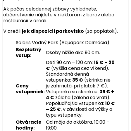
Ak počas celodennej zábavy vyhladnete,
občerstvenie nájdete v niektorom z barov alebo
reštaurácií v areáli.
V areáli
je k dispozícii parkovisko
(za poplatok).
Solaris Vodný Park (Aquapark Dalmácia)
Bezplatný
Osoby nižšie ako 90 cm.
vstup:
Deti 90 cm – 120 cm:
15 € – 20
€
(vyššia cena cez víkend).
Štandardná denná
vstupenka:
35 €
(skrinka nie
Ceny
je zahrnutá, príplatok 7 €).
vstupeniek:
Vstupenka so skrinkou:
35 € +
4 €
záloha (záloha sa vráti).
Popoludňajšia vstupenka:
10 €
– 25 €
, v závislosti od výšky a
typu vstupenky.
Otváracie
Od mája do októbra, 10:00 –
hodiny:
19:00.