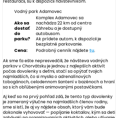
reštaurácii, sú k dispozícii návštevníkom.
Vodný park Adamovec
Komplex Adamovec sa
Ako sa
nachádza 22 km od centra
dostať
Záhrebu a je dostupný
do
autobusom.
parku?
Ak prídete autom, k dispozícii je
bezplatné parkovanie.
Cena:
Podrobný cenník nájdete
tu
.
Ak sme ťa ešte nepresvedčili, že návšteva vodných
parkov v Chorvátsku je jednou z najlepších aktivít
počas dovolenky s deťmi, stačí sa opýtať tvojich
najmladších, čo si myslia o adrenalínových
tobogánoch, celodennom šantení v bazénoch a hraní
sa s ich obľúbenými animovanými postavičkami.
Aj keď sa na prvý pohľad zdá, že tento typ dovolenky
je zameraný výlučne na najmladších členov rodiny,
sme si istí, že aj vy nájdete obsah, ktorý vám bude
dokonale vyhovovať — popíjanie koktailov, kým sa deti
zabávajú na organizovaných aktivitách, alebo užívanie