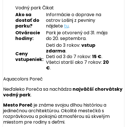
Vodný park Čikat
Ako sa
Informácie o doprave na
dostať do
ostrov Lošinj z pevniny
parku?
nájdete
tu
.
Otváracie
Park je otvorený od 31. mája
hodiny:
do 20. septembra.
Deti do 3 rokov:
vstup
zdarma
.
Ceny
Deti od 3 do 7 rokov:
15 €
.
vstupeniek:
Všetci starší ako 7 rokov:
20
€
.
Aquacolors Poreč
Neďaleko Poreča sa nachádza
najväčší chorvátsky
vodný park
.
Mesto Poreč
je známe svojou dlhou históriou a
jedinečnou architektúrou. Okolité mestečká s
rozprávkovou a pokojnú atmosférou sú skvelým
miestom pre rodiny s deťmi.