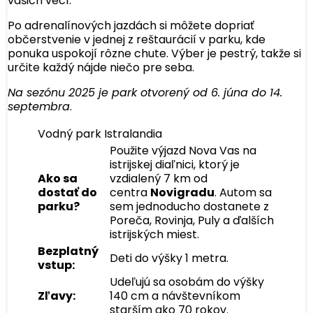
vašich vecí.
Po adrenalínových jazdách si môžete dopriať
občerstvenie v jednej z reštaurácií v parku, kde
ponuka uspokojí rôzne chute. Výber je pestrý, takže si
určite každý nájde niečo pre seba.
Na sezónu 2025 je park otvorený od 6. júna do 14.
septembra
.
Vodný park Istralandia
Použite výjazd Nova Vas na
istrijskej diaľnici, ktorý je
Ako sa
vzdialený 7 km od
dostať do
centra
Novigradu
. Autom sa
parku?
sem jednoducho dostanete z
Poreča, Rovinja, Puly a ďalších
istrijských miest.
Bezplatný
Deti do výšky 1 metra.
vstup:
Udeľujú sa osobám do výšky
Zľavy:
140 cm a návštevníkom
starším ako 70 rokov.