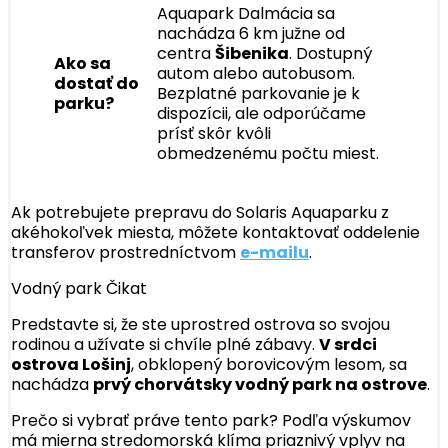
Aquapark Dalmácia sa
nachádza 6 km južne od
centra
Šibenika
. Dostupný
Ako sa
autom alebo autobusom.
dostať do
Bezplatné parkovanie je k
parku?
dispozícii, ale odporúčame
prísť skôr kvôli
obmedzenému počtu miest.
Ak potrebujete prepravu do Solaris Aquaparku z
akéhokoľvek miesta, môžete kontaktovať oddelenie
transferov prostredníctvom
e-mailu
.
Vodný park Čikat
Predstavte si, že ste uprostred ostrova so svojou
rodinou a užívate si chvíle plné zábavy.
V srdci
ostrova Lošinj
, obklopený borovicovým lesom, sa
nachádza
prvý chorvátsky vodný park na ostrove
.
Prečo si vybrať práve tento park? Podľa výskumov
má mierna stredomorská klíma priaznivý vplyv na