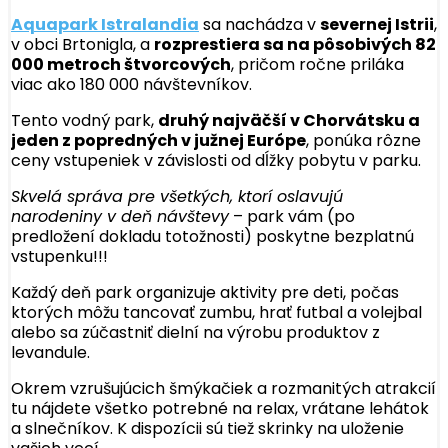
Aquapark Istralandia
sa nachádza v
severnej Istrii
,
v obci Brtonigla, a
rozprestiera sa na pôsobivých 82
000 metroch štvorcových
, pričom ročne priláka
viac ako 180 000 návštevníkov.
Tento vodný park,
druhý najväčší v Chorvátsku a
jeden z popredných v južnej Európe
, ponúka rôzne
ceny vstupeniek v závislosti od dĺžky pobytu v parku.
Skvelá správa pre všetkých, ktorí oslavujú
narodeniny v deň návštevy
– park vám (po
predložení dokladu totožnosti) poskytne bezplatnú
vstupenku!!!
Každý deň park organizuje aktivity pre deti, počas
ktorých môžu tancovať zumbu, hrať futbal a volejbal
alebo sa zúčastniť dielní na výrobu produktov z
levandule.
Okrem vzrušujúcich šmýkačiek a rozmanitých atrakcií
tu nájdete všetko potrebné na relax, vrátane lehátok
a slnečníkov. K dispozícii sú tiež skrinky na uloženie