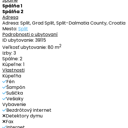
Spálne
Spálňa 1
Spálňa 2
Adresa
Adresa:
Split, Grad Split, Split-Dalmatia County, Croatia
Mesto:
Split
Podrobnosti o ubytovaní
ID ubytovanie:
39115
2
Veľkosť ubytovanie:
80 m
Izby:
3
Spálne:
2
Kúpeľne:
1
Vlastnosti
Kúpeľňa
Fén
Šampón
Sušička
Vešiaky
Vybavenie
Bezdrôtový internet
Detektory dymu
Fax
Internet