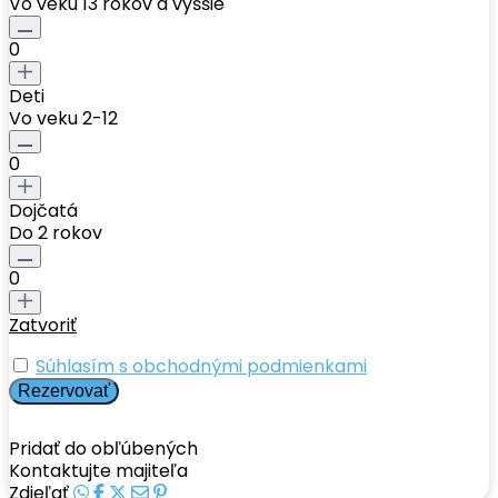
Vo veku 13 rokov a vyššie
0
Deti
Vo veku 2-12
0
Dojčatá
Do 2 rokov
0
Zatvoriť
Súhlasím s obchodnými podmienkami
Pridať do obľúbených
Kontaktujte majiteľa
Zdieľať