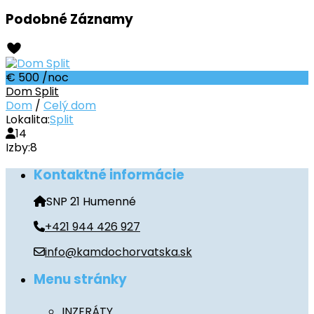
Podobné Záznamy
€ 500
/noc
Dom Split
Dom
/
Celý dom
Lokalita:
Split
14
Izby:
8
Kontaktné informácie
SNP 21 Humenné
+421 944 426 927
info@kamdochorvatska.sk
Menu stránky
INZERÁTY