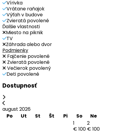
Vírivka
Vrátane raňajok
Výťah v budove
Zvieratá povolené
Ďalšie vlastnosti
Miesto na piknik
TV
Záhrada alebo dvor
Podmienky
Fajčenie povolené
Zvieratá povolené
Večierok povolený
Deti povolené
Dostupnosť
august 2026
Po
Ut
St
Št
Pi
So
Ne
1
2
€ 100
€ 100