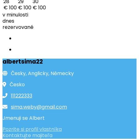
28
29
30
€ 100
€ 100
€ 100
v minulosti
dnes
rezervované
albertsima22
Česky, Anglicky, Německy
Česko
111222333
sima.weby@gmail.com
Jmenuji se Albert
Pozrite si profil vlastníka
Kontaktujte majiteľa