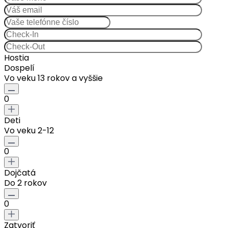
Hostia
Dospelí
Vo veku 13 rokov a vyššie
0
Deti
Vo veku 2-12
0
Dojčatá
Do 2 rokov
0
Zatvoriť