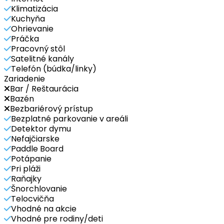
Klimatizácia
Kuchyňa
Ohrievanie
Práčka
Pracovný stôl
Satelitné kanály
Telefón (búdka/linky)
Zariadenie
Bar / Reštaurácia
Bazén
Bezbariérový prístup
Bezplatné parkovanie v areáli
Detektor dymu
Nefajčiarske
Paddle Board
Potápanie
Pri pláži
Raňajky
Šnorchlovanie
Telocvičňa
Vhodné na akcie
Vhodné pre rodiny/deti