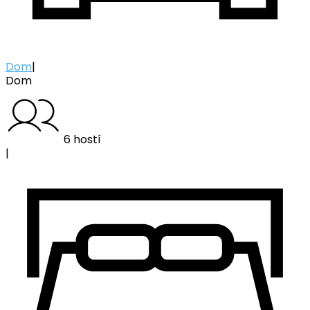
Dom
|
Dom
6 hostí
|