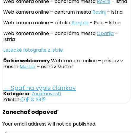
Web kamera online – panoráma mesta
Rovinj
– Istria
Web kamera online – centrum mesta
Rovinj
– Istria
Web kamera online – zátoka
Banjole
– Pula – Istria
Web kamera online – panoráma mesta
Opatija
–
Istria
Letecké fotografie z Istrie
Ďalšie webkamery
Web kamera online – prístav v
meste
Murter
– ostrov Murter
← Späť na výpis článkov
Kategória:
Zaujímavosti
Zdieľať
Zanechať odpoveď
Your email address will not be published.