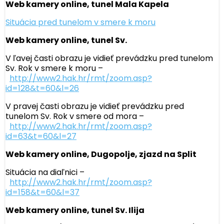
Web kamery online, tunel Mala Kapela
Situácia pred tunelom v smere k moru
Web kamery online, tunel Sv.
V ľavej časti obrazu je vidieť prevádzku pred tunelom
Sv. Rok v smere k moru –
http://www2.hak.hr/rmt/zoom.asp?
id=128&t=60&l=26
V pravej časti obrazu je vidieť prevádzku pred
tunelom Sv. Rok v smere od mora –
http://www2.hak.hr/rmt/zoom.asp?
id=63&t=60&l=27
Web kamery online, Dugopolje, zjazd na Split
Situácia na diaľnici –
http://www2.hak.hr/rmt/zoom.asp?
id=158&t=60&l=37
Web kamery online, tunel Sv. Ilija