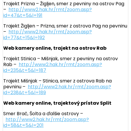
Trajekt Prizna – Žigljen, smer z pevniny na ostrov Pag
–
http://www2.hak.hr/rmt/zoom.asp?
id=47&t=5&l=191
Trajekt Žigljen – Prizna, smer z ostrova Pag na pevninu
–
http://www2.hak.hr/rmt/zoom.asp?
id=77&t=15&l=192
Web kamery online, trajekt na ostrov Rab
Trajekt Stinica – Mišnjak, smer z pevniny na ostrov
Rab –
http://www2.hak.hr/rmt/zoom.asp?
id=235&t=5&l=187
Trajekt Mišnjak – Stinica, smer z ostrova Rab na
pevninu –
http://www2.hak.hr/rmt/zoom.asp?
id=238&t=5&l=189
Web kamery online, trajektový prístav Split
Smer Brač, Šolta a ďalšie ostrovy –
http://www2.hak.hr/rmt/zoom.asp?
id=58&t=5&l=201