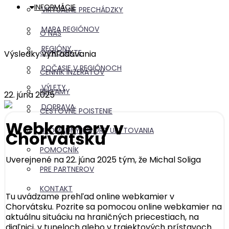
INFORMÁCIE
VIRTUÁLNE PRECHÁDZKY
MAPA REGIÓNOV
O NÁS
REGIÓNY
O PROJEKTE
Výsledky vyhľadávania
POČASIE V REGIÓNOCH
CENNÍK INZERÁTOV
VÝLETY
REKLAMY
22. júna 2025
DOPRAVA
CESTOVNÉ POISTENIE
Webkamery v
HROMADNÝ IMPORT UBYTOVANIA
Chorvátsku
POMOCNÍK
Uverejnené na 22. júna 2025 tým, že
Michal Soliga
PRE PARTNEROV
KONTAKT
Tu uvádzame prehľad online webkamier v
Chorvátsku. Pozrite sa pomocou online webkamier na
aktuálnu situáciu na hraničných priecestiach, na
diaľnici, v tuneloch alebo v trajektových prístavoch.