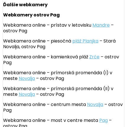
Ďalšie webkamery
Webkamery ostrov Pag
Webkamera online – prístav v letovisku
Mandre
–
ostrov Pag
Webkamera online – piesočná
pláž Planjka
– Stará
Novalja, ostrov Pag
Webkamera online – kamienková pláž
Zrće
– ostrov
Pag
Webkamera online – prímorská promenáda (I) v
meste
Novalja
– ostrov Pag
Webkamera online – prímorská promenáda (II) v
meste
Novalja
– ostrov Pag
Webkamera online – centrum mesta
Novalja
– ostrov
Pag
Webkamera online – most v centre mesta
Pag
–
ostrov Pag