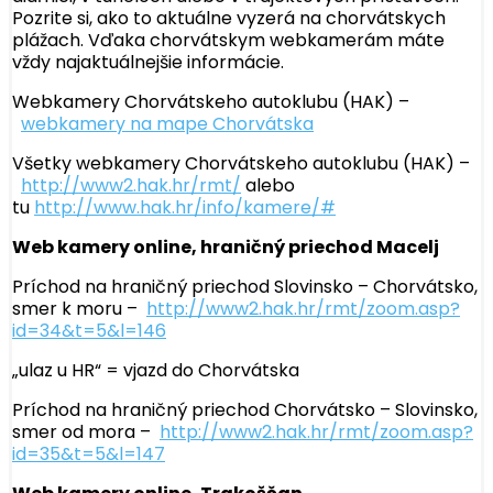
Pozrite si, ako to aktuálne vyzerá na chorvátskych
plážach. Vďaka chorvátskym webkamerám máte
vždy najaktuálnejšie informácie.
Webkamery Chorvátskeho autoklubu (HAK) –
webkamery na mape Chorvátska
Všetky webkamery Chorvátskeho autoklubu (HAK) –
http://www2.hak.hr/rmt/
alebo
tu
http://www.hak.hr/info/kamere/#
Web kamery online, hraničný priechod Macelj
Príchod na hraničný priechod Slovinsko – Chorvátsko,
smer k moru –
http://www2.hak.hr/rmt/zoom.asp?
id=34&t=5&l=146
„ulaz u HR“ = vjazd do Chorvátska
Príchod na hraničný priechod Chorvátsko – Slovinsko,
smer od mora –
http://www2.hak.hr/rmt/zoom.asp?
id=35&t=5&l=147