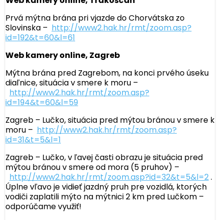
Web kamery online, Trakoščan
Prvá mýtna brána pri vjazde do Chorvátska zo
Slovinska –
http://www2.hak.hr/rmt/zoom.asp?
id=192&t=60&l=61
Web kamery online, Zagreb
Mýtna brána pred Zagrebom, na konci prvého úseku
diaľnice, situácia v smere k moru –
http://www2.hak.hr/rmt/zoom.asp?
id=194&t=60&l=59
Zagreb – Lučko, situácia pred mýtou bránou v smere k
moru –
http://www2.hak.hr/rmt/zoom.asp?
id=31&t=5&l=1
Zagreb – Lučko, v ľavej časti obrazu je situácia pred
mýtou bránou v smere od mora (5 pruhov) –
http://www2.hak.hr/rmt/zoom.asp?id=32&t=5&l=2
.
Úplne vľavo je vidieť jazdný pruh pre vozidlá, ktorých
vodiči zaplatili mýto na mýtnici 2 km pred Lučkom –
odporúčame využiť!