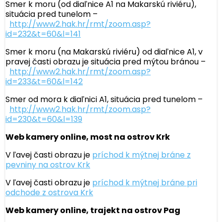
Smer k moru (od diaľnice A1 na Makarskú riviéru),
situácia pred tunelom –
http://www2.hak.hr/rmt/zoom.asp?
id=232&t=60&l=141
Smer k moru (na Makarskú riviéru) od diaľnice A1, v
pravej časti obrazu je situácia pred mýtou bránou –
http://www2.hak.hr/rmt/zoom.asp?
id=233&t=60&l=142
Smer od mora k diaľnici A1, situácia pred tunelom –
http://www2.hak.hr/rmt/zoom.asp?
id=230&t=60&l=139
Web kamery online, most na ostrov Krk
V ľavej časti obrazu je
príchod k mýtnej bráne z
pevniny na ostrov Krk
V ľavej časti obrazu je
príchod k mýtnej bráne pri
odchode z ostrova Krk
Web kamery online, trajekt na ostrov Pag