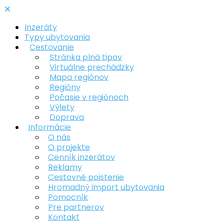
Inzeráty
Typy ubytovania
Cestovanie
Stránka plná tipov
Virtuálne prechádzky
Mapa regiónov
Regióny
Počasie v regiónoch
Výlety
Doprava
Informácie
O nás
O projekte
Cenník inzerátov
Reklamy
Cestovné poistenie
Hromadný import ubytovania
Pomocník
Pre partnerov
Kontakt