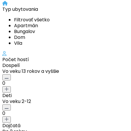
Typ ubytovania
Filtrovať všetko
Apartmán
Bungalov
Dom
Vila
Počet hostí
Dospelí
Vo veku 13 rokov a vyššie
0
Deti
Vo veku 2-12
0
Dojčatá