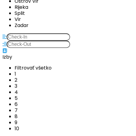
Ostrov Vir
Rijeka
Split
Vir
Zadar
Izby
Filtrovať všetko
1
2
3
4
5
6
7
8
9
10