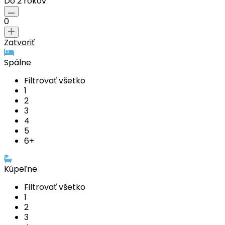
Do 2 rokov
0
Zatvoriť
Spálne
Filtrovať všetko
1
2
3
4
5
6+
Kúpeľne
Filtrovať všetko
1
2
3