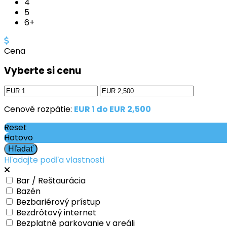
4
5
6+
Cena
Vyberte si cenu
Cenové rozpätie:
EUR 1 do EUR 2,500
Reset
Hotovo
Hľadajte podľa vlastnosti
Bar / Reštaurácia
Bazén
Bezbariérový prístup
Bezdrôtový internet
Bezplatné parkovanie v areáli