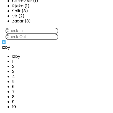
Ostrov Vir (1)
Rijeka (1)
Split (8)
Vir (2)
Zadar (3)
Izby
Izby
1
2
3
4
5
6
7
8
9
10