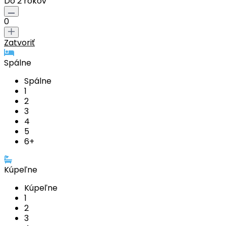
Do 2 rokov
0
Zatvoriť
Spálne
Spálne
1
2
3
4
5
6+
Kúpeľne
Kúpeľne
1
2
3