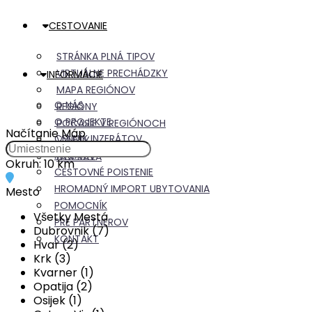
CESTOVANIE
STRÁNKA PLNÁ TIPOV
VIRTUÁLNE PRECHÁDZKY
INFORMÁCIE
MAPA REGIÓNOV
O NÁS
REGIÓNY
O PROJEKTE
POČASIE V REGIÓNOCH
Načítanie Máp
CENNÍK INZERÁTOV
VÝLETY
REKLAMY
DOPRAVA
Okruh:
10 km
CESTOVNÉ POISTENIE
HROMADNÝ IMPORT UBYTOVANIA
Mesto
POMOCNÍK
Všetky Mestá
PRE PARTNEROV
Dubrovnik (7)
KONTAKT
Hvar (2)
Krk (3)
Kvarner (1)
Opatija (2)
Osijek (1)