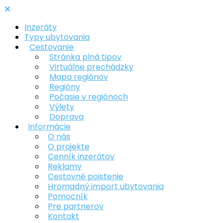
Inzeráty
Typy ubytovania
Cestovanie
Stránka plná tipov
Virtuálne prechádzky
Mapa regiónov
Regióny
Počasie v regiónoch
Výlety
Doprava
Informácie
O nás
O projekte
Cenník inzerátov
Reklamy
Cestovné poistenie
Hromadný import ubytovania
Pomocník
Pre partnerov
Kontakt