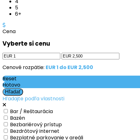
4
5
6+
Cena
Vyberte si cenu
Cenové rozpätie:
EUR 1 do EUR 2,500
Reset
Hotovo
Hľadajte podľa vlastnosti
Bar / Reštaurácia
Bazén
Bezbariérový prístup
Bezdrôtový internet
Bezplatné parkovanie v areáli