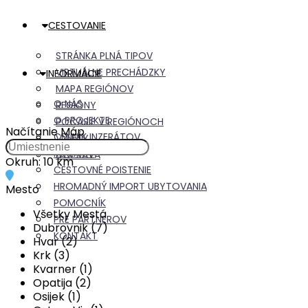
CESTOVANIE
STRÁNKA PLNÁ TIPOV
VIRTUÁLNE PRECHÁDZKY
INFORMÁCIE
MAPA REGIÓNOV
O NÁS
REGIÓNY
O PROJEKTE
POČASIE V REGIÓNOCH
Načítanie Máp
CENNÍK INZERÁTOV
VÝLETY
REKLAMY
DOPRAVA
Okruh:
10 km
CESTOVNÉ POISTENIE
HROMADNÝ IMPORT UBYTOVANIA
Mesto
POMOCNÍK
Všetky Mestá
PRE PARTNEROV
Dubrovnik (7)
KONTAKT
Hvar (2)
Krk (3)
Kvarner (1)
Opatija (2)
Osijek (1)