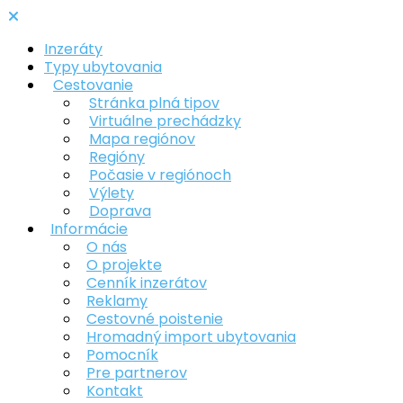
Inzeráty
Typy ubytovania
Cestovanie
Stránka plná tipov
Virtuálne prechádzky
Mapa regiónov
Regióny
Počasie v regiónoch
Výlety
Doprava
Informácie
O nás
O projekte
Cenník inzerátov
Reklamy
Cestovné poistenie
Hromadný import ubytovania
Pomocník
Pre partnerov
Kontakt