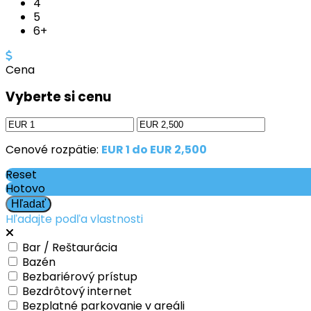
4
5
6+
Cena
Vyberte si cenu
Cenové rozpätie:
EUR 1 do EUR 2,500
Reset
Hotovo
Hľadajte podľa vlastnosti
Bar / Reštaurácia
Bazén
Bezbariérový prístup
Bezdrôtový internet
Bezplatné parkovanie v areáli