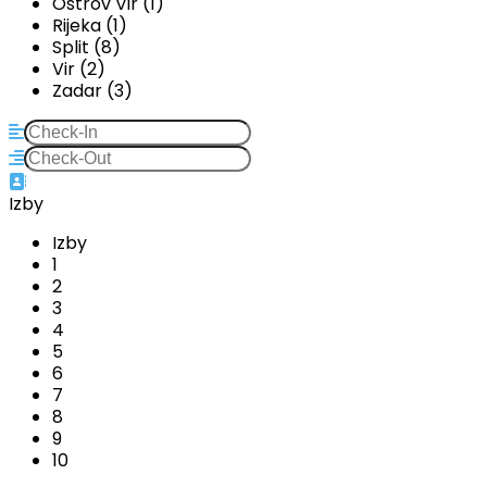
Ostrov Vir (1)
Rijeka (1)
Split (8)
Vir (2)
Zadar (3)
Izby
Izby
1
2
3
4
5
6
7
8
9
10