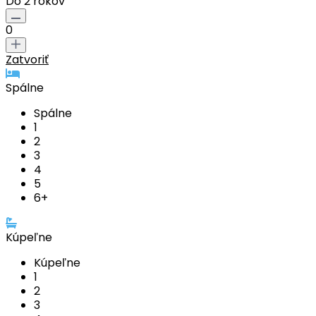
Do 2 rokov
0
Zatvoriť
Spálne
Spálne
1
2
3
4
5
6+
Kúpeľne
Kúpeľne
1
2
3