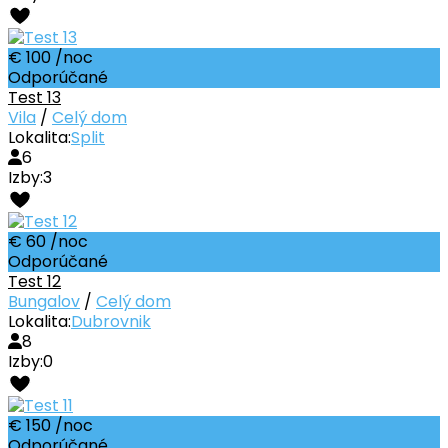
€ 100
/noc
Odporúčané
Test 13
Vila
/
Celý dom
Lokalita:
Split
6
Izby:
3
€ 60
/noc
Odporúčané
Test 12
Bungalov
/
Celý dom
Lokalita:
Dubrovnik
8
Izby:
0
€ 150
/noc
Odporúčané