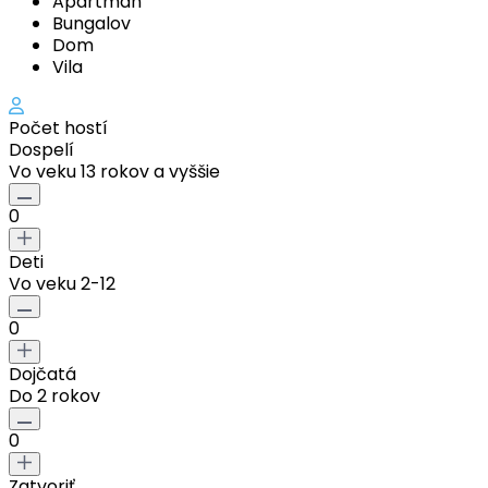
Apartmán
Bungalov
Dom
Vila
Počet hostí
Dospelí
Vo veku 13 rokov a vyššie
0
Deti
Vo veku 2-12
0
Dojčatá
Do 2 rokov
0
Zatvoriť