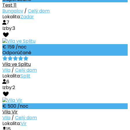
Test 11
Bungalov
/
Celý dom
Lokalita:
Zadar
7
Izby:
3
€ 159
/noc
Odporúčané
Vila ve Splitu
Vila
/
Celý dom
Lokalita:
Split
6
Izby:
2
€ 500
/noc
Vila Vir
Vila
/
Celý dom
Lokalita:
Vir
15