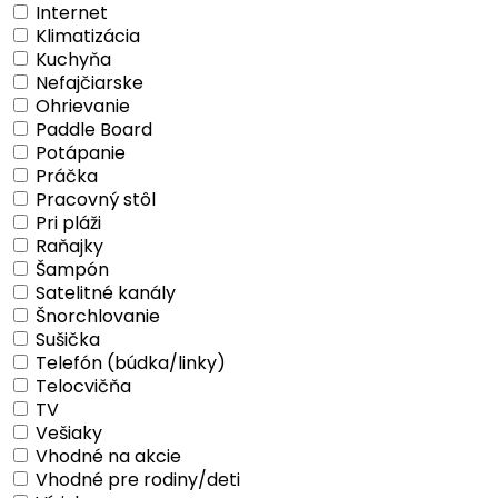
Internet
Klimatizácia
Kuchyňa
Nefajčiarske
Ohrievanie
Paddle Board
Potápanie
Práčka
Pracovný stôl
Pri pláži
Raňajky
Šampón
Satelitné kanály
Šnorchlovanie
Sušička
Telefón (búdka/linky)
Telocvičňa
TV
Vešiaky
Vhodné na akcie
Vhodné pre rodiny/deti