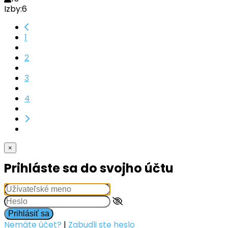
Izby:
6
1
2
3
4
×
Prihláste sa do svojho účtu
Prihlásiť sa
Nemáte účet?
|
Zabudli ste heslo