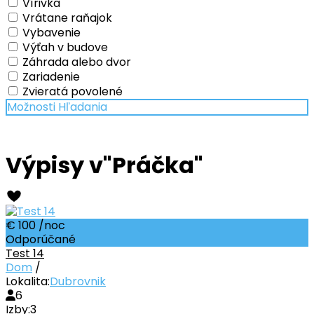
Vírivka
Vrátane raňajok
Vybavenie
Výťah v budove
Záhrada alebo dvor
Zariadenie
Zvieratá povolené
Možnosti Hľadania
Výpisy v"Práčka"
€ 100
/noc
Odporúčané
Test 14
Dom
/
Lokalita:
Dubrovnik
6
Izby:
3